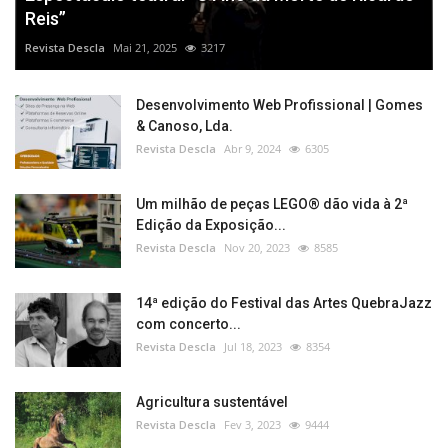
Reis”
Revista Descla
Mai 21, 2025
3217
Desenvolvimento Web Profissional | Gomes
& Canoso, Lda.
Revista Descla
Abr 9, 2024
6305
Um milhão de peças LEGO® dão vida à 2ª
Edição da Exposição...
Revista Descla
Nov 20, 2023
8585
14ª edição do Festival das Artes QuebraJazz
com concerto...
Revista Descla
Jul 18, 2023
8354
Agricultura sustentável
Revista Descla
Fev 3, 2023
9444