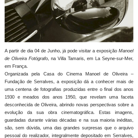
Estatuto Editorial
Saúde
Ficha técnica
A partir de dia 04 de Junho, já pode visitar a exposição
Manoel
Cultura
de Oliveira Fotógrafo
, na Villa Tamaris, em La Seyne-sur-Mer,
em França.
Lazer
Organizada pela Casa do Cinema Manoel de Oliveira –
Fundação de Serralves, a exposição dá a conhecer mais de
Ambiente
uma centena de fotografias produzidas entre o final dos anos
1930 e meados dos anos 1950, que revelam uma faceta
desconhecida de Oliveira, abrindo novas perspectivas sobre a
evolução da sua obra cinematográfica. Estas imagens,
guardadas durante várias décadas e na sua maioria inéditas,
são, sem dúvida, uma das grandes surpresas que o arquivo
pessoal do realizador, integralmente depositado em Serralves,