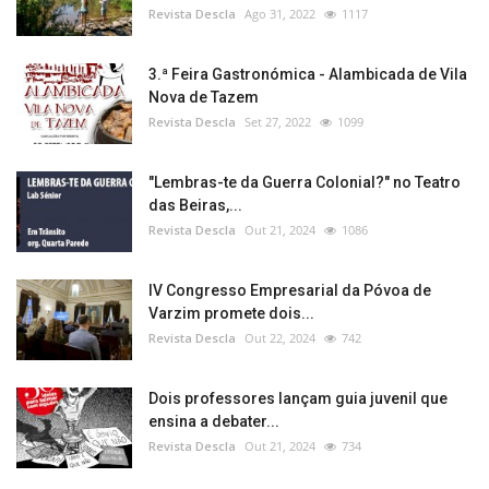
Revista Descla
Ago 31, 2022
1117
3.ª Feira Gastronómica - Alambicada de Vila
Nova de Tazem
Revista Descla
Set 27, 2022
1099
"Lembras-te da Guerra Colonial?" no Teatro
das Beiras,...
Revista Descla
Out 21, 2024
1086
IV Congresso Empresarial da Póvoa de
Varzim promete dois...
Revista Descla
Out 22, 2024
742
Dois professores lançam guia juvenil que
ensina a debater...
Revista Descla
Out 21, 2024
734