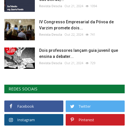
Revista Descla
Out 21, 2024
1094
IV Congresso Empresarial da Póvoa de
Varzim promete dois...
Revista Descla
Out 22, 2024
741
Dois professores lançam guia juvenil que
ensina a debater...
Revista Descla
Out 21, 2024
729
REDES SOCIAIS
Facebook
Twitter
Instagram
Pinterest