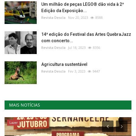
Um milhão de peças LEGO® dão vida à 2ª
Edição da Exposição...
Revista Descla
Nov 20, 2023
8588
14ª edição do Festival das Artes QuebraJazz
com concerto...
Revista Descla
Jul 18, 2023
8356
Agricultura sustentável
Revista Descla
Fev 3, 2023
9447
MAIS NOTÍCIAS
Lazer