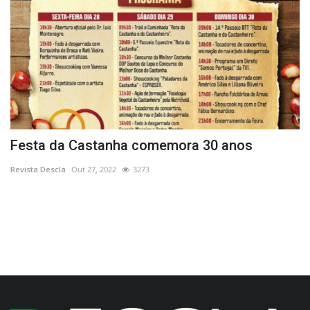
Festa da Castanha comemora 30 anos
G
S
Revista Descla
Out 27, 2022
3273
Re