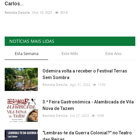
Carlos...
Revista Descla
Out 10, 2021
3514
NOTÍCIAS MAIS LIDAS
Esta Semana
Este Mês
Este Ano
Odemira volta a receber o Festival Terras
Sem Sombra
Revista Descla
Ago 31, 2022
1109
3.ª Feira Gastronómica - Alambicada de Vila
Nova de Tazem
Revista Descla
Set 27, 2022
1098
"Lembras-te da Guerra Colonial?" no Teatro
das Beiras,...