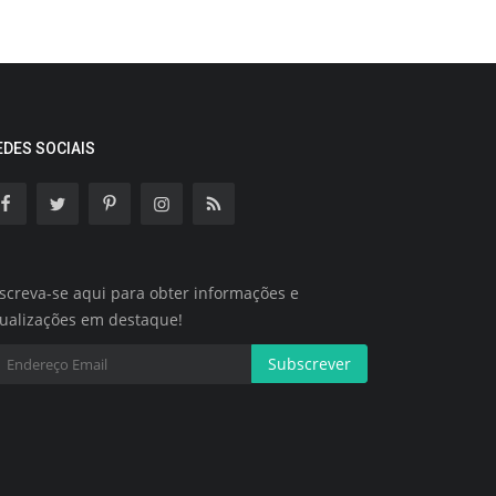
EDES SOCIAIS
screva-se aqui para obter informações e
tualizações em destaque!
Subscrever