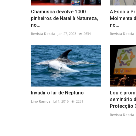
Chamusca devolve 1000
A Escola Pr
pinheiros de Natal à Natureza,
Moimenta da
no...
no...
Revista Descla
Jan 27, 2023
2634
Revista Descla
Invadir o lar de Neptuno
Loulé prom
seminário 
Lino Ramos
Jul 1, 2016
2281
Protecção C
Revista Descla