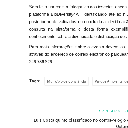
Será feito um registo fotográfico dos insectos encon
plataforma BioDiversity4All, identificando até ao 
posteriormente validados ou concluída a identificaçã
Cultura
consulta na plataforma e desta forma exempli
conhecimento sobre a diversidade e distribuição dos 
Para mais informações sobre o evento devem os in
através do endereço de correio electrónico parque
249 736 929.
Tags:
Município de Constância
Parque Ambiental d
Exposição “ Da Tradição à Inov
Os Novos Rumos do Figurado..
Revista Descla
Nov 8, 2021
3606
ARTIGO ANTERI
Luís Costa quinto classificado no contra-relógio 
Osten