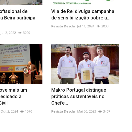
ofissional de
Vila de Rei divulga campanha
 Beira participa
de sensibilização sobre a...
Revista Descla
Jul 11, 2024
2033
Jul 2, 2022
3200
ove mais um
Makro Portugal distingue
dedicado à
práticas sustentáveis no
ivil
Chefe...
Out 2, 2024
1570
Revista Descla
Mai 30, 2023
3467