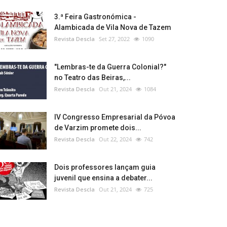
3.ª Feira Gastronómica -
Alambicada de Vila Nova de Tazem
Revista Descla
Set 27, 2022
1090
"Lembras-te da Guerra Colonial?"
no Teatro das Beiras,...
Revista Descla
Out 21, 2024
1084
IV Congresso Empresarial da Póvoa
de Varzim promete dois...
Revista Descla
Out 22, 2024
742
Dois professores lançam guia
juvenil que ensina a debater...
Revista Descla
Out 21, 2024
725