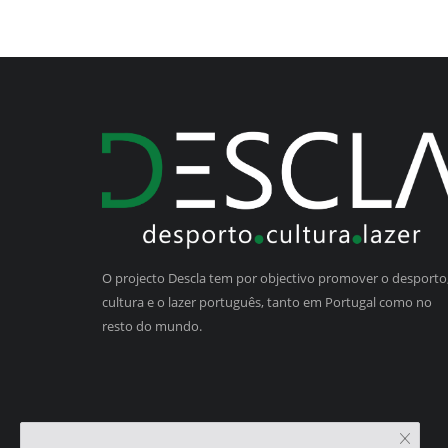
O projecto Descla tem por objectivo promover o desporto,
cultura e o lazer português, tanto em Portugal como no
resto do mundo.