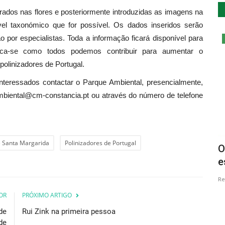
trados nas flores e posteriormente introduzidas as imagens na
nível taxonómico que for possível. Os dados inseridos serão
o por especialistas. Toda a informação ficará disponível para
Desporto
fica-se como todos podemos contribuir para aumentar o
polinizadores de Portugal.
teressados contactar o Parque Ambiental, presencialmente,
ambiental@cm-constancia.pt ou através do número de telefone
e Santa Margarida
Polinizadores de Portugal
ação:
Centro Náutico de Monsaraz recebe
O
.
campeonato nacional de...
e
Revista Descla
Abr 11, 2022
3370
Re
OR
PRÓXIMO ARTIGO
de
Rui Zink na primeira pessoa
de