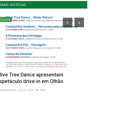
MAIS NOTÍCIAS
Cultura
Cultura
live Tree Dance apresentam
Noites do 
spetáculo drive-in em Olhão
MASMO
vista Descla
Out 8, 2020
3863
Revista Descla
Ju