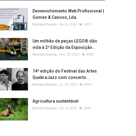
Desenvolvimento Web Profissional |
Gomes & Canoso, Lda.
Revista Descla
Abr 9, 2024
6305
Um milhão de peças LEGO® dão
vida à 2ª Edição da Exposição...
Revista Descla
Nov 20, 2023
8585
14ª edição do Festival das Artes
QuebraJazz com concerto...
Revista Descla
Jul 18, 2023
8354
Agricultura sustentável
Revista Descla
Fev 3, 2023
9444