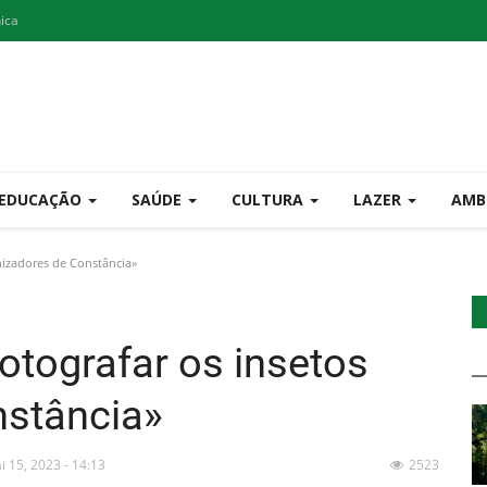
nica
EDUCAÇÃO
SAÚDE
CULTURA
LAZER
AMB
nizadores de Constância»
otografar os insetos
nstância»
i 15, 2023 - 14:13
2523