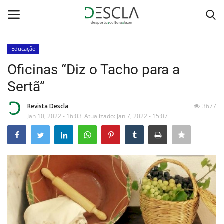
Educação
Login
Registar
Oficinas “Diz o Tacho para a
Sertã”
Home
Revista Descla
3677
...by Descla
Jan 10, 2022 - 16:03
Atualizado: Jan 7, 2022 - 15:07
Desporto
Contactos
Sobre Nós
Educação