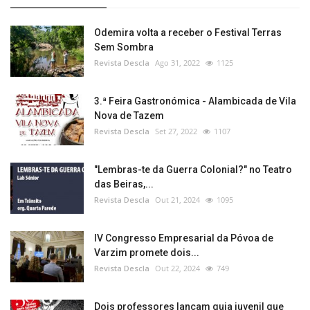
Odemira volta a receber o Festival Terras
Sem Sombra
Revista Descla
Ago 31, 2022
1125
3.ª Feira Gastronómica - Alambicada de Vila
Nova de Tazem
Revista Descla
Set 27, 2022
1107
"Lembras-te da Guerra Colonial?" no Teatro
das Beiras,...
Revista Descla
Out 21, 2024
1095
IV Congresso Empresarial da Póvoa de
Varzim promete dois...
Revista Descla
Out 22, 2024
749
Dois professores lançam guia juvenil que