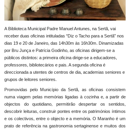
Estatuto Editorial
Saúde
A Biblioteca Municipal Padre Manuel Antunes, na Sertã, vai
receber duas oficinas intituladas “Diz o Tacho para a Sertã” nos
Ficha técnica
dias 19 e 20 de Janeiro, das 14h30m às 16h30m. Dinamizadas
por Bru Junça e Patrícia Godinho, as oficinas dirigem-se a
Cultura
públicos distintos: a primeira oficina dirige-se a educadores,
professores, bibliotecários e pais. A segunda oficina é
Lazer
direccionada a utentes de centros de dia, academias seniores e
grupos de leitores seniores.
Ambiente
Promovidas pelo Município da Sertã, as oficinas consistem
numa viagem pelas memórias ligadas à cozinha e, a partir de
objectos do quotidiano, permitirão despertar os sentidos,
descobrir leituras, construir pontes entre os patrimónios íntimos
e os colectivos, entre o objecto e a memória. O Maranho é um
prato de referência na gastronomia sertaginense e muitos dos