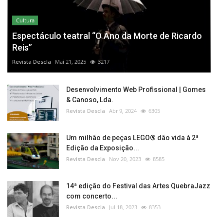
Cultura
Espectáculo teatral “O Ano da Morte de Ricardo
Reis”
Revista Descla
Mai 21, 2025
3217
Desenvolvimento Web Profissional | Gomes
& Canoso, Lda.
Revista Descla
Abr 9, 2024
6305
Um milhão de peças LEGO® dão vida à 2ª
Edição da Exposição...
Revista Descla
Nov 20, 2023
8585
14ª edição do Festival das Artes QuebraJazz
com concerto...
Revista Descla
Jul 18, 2023
8353