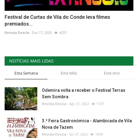
Festival de Curtas de Vila do Conde leva filmes
premiados...
Revista Descla
Out 17, 2020
4257
NOTÍCIAS MAIS LIDAS
Esta Semana
Este Mês
Este Ano
Odemira volta a receber o Festival Terras
Sem Sombra
Revista Descla
Ago 31, 2022
1107
3.ª Feira Gastronómica - Alambicada de Vila
Nova de Tazem
Revista Descla
Set 27, 2022
1094