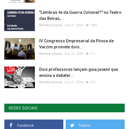
"Lembras-te da Guerra Colonial?" no Teatro
das Beiras,...
Revista Descla
Out 21, 2024
1065
IV Congresso Empresarial da Póvoa de
Varzim promete dois...
Revista Descla
Out 22, 2024
711
Dois professores lançam guia juvenil que
ensina a debater...
Revista Descla
Out 21, 2024
710
REDES SOCIAIS
Facebook
Twitter