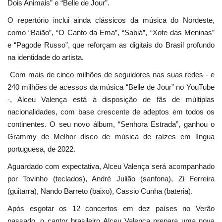
Dois Animais” e “Belle de Jour”.
O repertório inclui ainda clássicos da música do Nordeste,
como “Baião”, “O Canto da Ema”, “Sabiá”, “Xote das Meninas”
e “Pagode Russo”, que reforçam as digitais do Brasil profundo
na identidade do artista.
Com mais de cinco milhões de seguidores nas suas redes - e
240 milhões de acessos da música “Belle de Jour” no YouTube
-, Alceu Valença está à disposição de fãs de múltiplas
nacionalidades, com base crescente de adeptos em todos os
continentes. O seu novo álbum, “Senhora Estrada”, ganhou o
Grammy de Melhor disco de música de raízes em língua
portuguesa, de 2022.
Aguardado com expectativa, Alceu Valença será acompanhado
por Tovinho (teclados), André Julião (sanfona), Zi Ferreira
(guitarra), Nando Barreto (baixo), Cassio Cunha (bateria).
Após esgotar os 12 concertos em dez países no Verão
passado, o cantor brasileiro Alceu Valença prepara uma nova