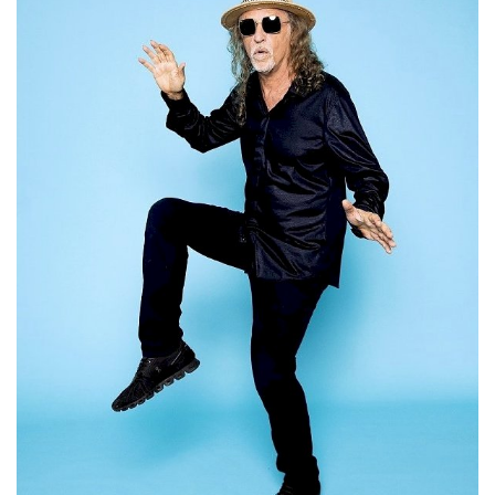
Estatuto Editorial
Saúde
Ficha técnica
Cultura
Lazer
Ambiente