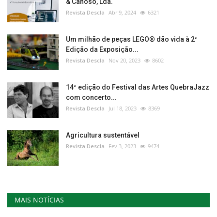
& Canoso, Lda.
Revista Descla
Abr 9, 2024
6321
Um milhão de peças LEGO® dão vida à 2ª
Edição da Exposição...
Revista Descla
Nov 20, 2023
8602
14ª edição do Festival das Artes QuebraJazz
com concerto...
Revista Descla
Jul 18, 2023
8369
Agricultura sustentável
Revista Descla
Fev 3, 2023
9474
MAIS NOTÍCIAS