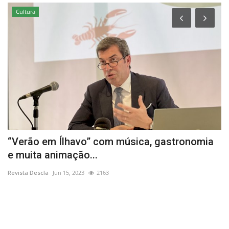
Cultura
-
“Verão em Ílhavo” com música, gastronomia
P
e muita animação...
o
Revista Descla
Jun 15, 2023
2163
Re