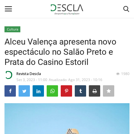
Cultura
Login
Registar
Alceu Valença apresenta novo
espectáculo no Salão Preto e
Home
Prata do Casino Estoril
...by Descla
Revista Descla
1980
Set 3, 2023 - 11:00
Atualizado: Ago 31, 2023 - 10:16
Desporto
Contactos
Sobre Nós
Educação