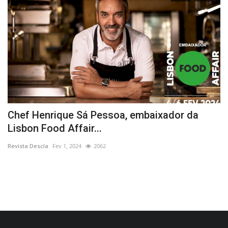
Chef Henrique Sá Pessoa, embaixador da
R
Lisbon Food Affair...
"
Revista Descla
Fev 1, 2024
2062
Re