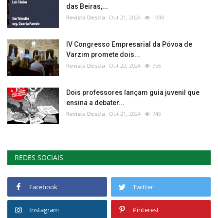
das Beiras,...
Revista Descla
Out 21, 2024
1098
IV Congresso Empresarial da Póvoa de
Varzim promete dois...
Revista Descla
Out 22, 2024
756
Dois professores lançam guia juvenil que
ensina a debater...
Revista Descla
Out 21, 2024
745
REDES SOCIAIS
Facebook
Twitter
Instagram
Pinterest