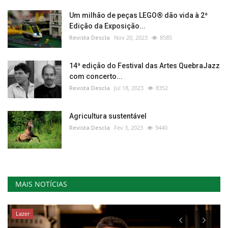
Um milhão de peças LEGO® dão vida à 2ª
Edição da Exposição...
Revista Descla
Nov 20, 2023
8585
14ª edição do Festival das Artes QuebraJazz
com concerto...
Revista Descla
Jul 18, 2023
8352
Agricultura sustentável
Revista Descla
Fev 3, 2023
9440
MAIS NOTÍCIAS
Lazer