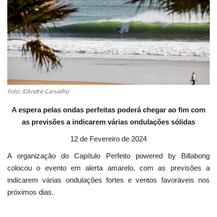
Estatuto Editorial
Saúde
Ficha técnica
Cultura
Foto: ©André Carvalho
A espera pelas ondas perfeitas poderá chegar ao fim com
Lazer
as previsões a indicarem várias ondulações sólidas
12 de Fevereiro de 2024
Ambiente
A organização do Capítulo Perfeito powered by Billabong
colocou o evento em alerta amarelo, com as previsões a
indicarem várias ondulações fortes e ventos favoráveis nos
próximos dias.