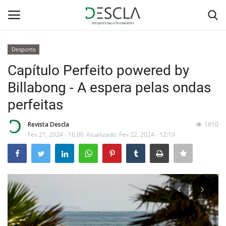
Desporto
Login
Registar
Capítulo Perfeito powered by
Billabong - A espera pelas ondas
Home
perfeitas
...by Descla
Revista Descla
1810
Fev 21, 2024 - 16:00
Atualizado: Fev 22, 2024 - 12:19
Desporto
Contactos
Sobre Nós
Educação