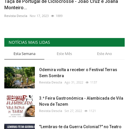
Taça de Portugal de Ciclocrosse - João Cruz e Joana
Monteiro...
Revista Descla
Nov 17, 2023
1889
NOTÍCIAS MAIS LIDAS
Esta Semana
Este Mês
Este Ano
Odemira volta a receber o Festival Terras
Sem Sombra
Revista Descla
Ago 31, 2022
1137
3.ª Feira Gastronómica - Alambicada de Vila
Nova de Tazem
Revista Descla
Set 27, 2022
1121
"Lembras-te da Guerra Colonial?" no Teatro