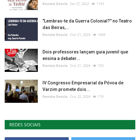
Revista Descla
Set 27, 2022
1103
"Lembras-te da Guerra Colonial?" no Teatro
das Beiras,...
Revista Descla
Out 21, 2024
1069
Dois professores lançam guia juvenil que
ensina a debater...
Revista Descla
Out 21, 2024
720
IV Congresso Empresarial da Póvoa de
Varzim promete dois...
Revista Descla
Out 22, 2024
718
REDES SOCIAIS