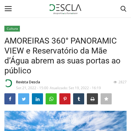
Cultura
Login
Registar
AMOREIRAS 360° PANORAMIC
VIEW e Reservatório da Mãe
Home
d’Água abrem as suas portas ao
...by Descla
público
Desporto
Revista Descla
2827
Set 21, 2022 - 15:00
Atualizado: Set 19, 2022 - 16:19
Contactos
Sobre Nós
Educação