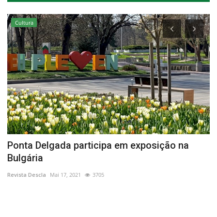
Cultura
Ponta Delgada participa em exposição na
A
Bulgária
e
Revista Descla
Mai 17, 2021
3705
Re