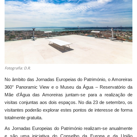
Estatuto Editorial
Saúde
Ficha técnica
Cultura
Fotografia: D.R.
Lazer
No âmbito das Jornadas Europeias do Património, o Amoreiras
360° Panoramic View e o Museu da Água – Reservatório da
Ambiente
Mãe d’Água das Amoreiras juntam-se para a realização de
visitas conjuntas aos dois espaços. No dia 23 de setembro, os
visitantes poderão explorar estes pontos de interesse de forma
totalmente gratuita.
As Jornadas Europeias do Património realizam-se anualmente
e são uma iniciativa do Conselho da Europa e da União