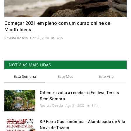
Começar 2021 em pleno com um curso online de
Mindfulness...
Revista Descla
Dez 26, 2020
3795
NOTÍCIAS MAIS LIDAS
Esta Semana
Este Mês
Este Ano
Odemira volta a receber o Festival Terras
Sem Sombra
Revista Descla
Ago 31, 2022
1114
3.ª Feira Gastronómica - Alambicada de Vila
Nova de Tazem