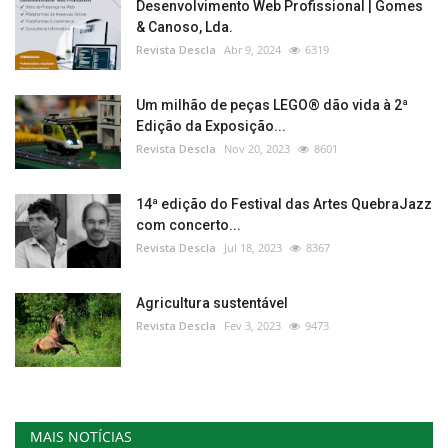
Desenvolvimento Web Profissional | Gomes
& Canoso, Lda.
Revista Descla
Abr 9, 2024
6319
Um milhão de peças LEGO® dão vida à 2ª
Edição da Exposição...
Revista Descla
Nov 20, 2023
8601
14ª edição do Festival das Artes QuebraJazz
com concerto...
Revista Descla
Jul 18, 2023
8367
Agricultura sustentável
Revista Descla
Fev 3, 2023
9473
MAIS NOTÍCIAS