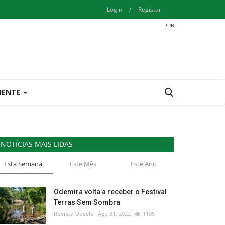
Login
/
Registar
IENTE
NOTÍCIAS MAIS LIDAS
Esta Semana
Este Mês
Este Ano
Odemira volta a receber o Festival
Terras Sem Sombra
Revista Descla
Ago 31, 2022
1105