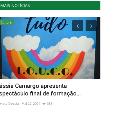
MAIS NOTÍCIAS
Cultura
Lazer
ássia Camargo apresenta
"Dominguin
spectáculo final de formação...
Matosinhos
vista Descla
Mai 22, 2021
3831
Revista Descla
Ou