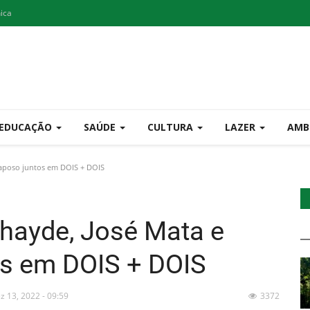
nica
EDUCAÇÃO
SAÚDE
CULTURA
LAZER
AMB
Raposo juntos em DOIS + DOIS
thayde, José Mata e
os em DOIS + DOIS
z 13, 2022 - 09:59
3372