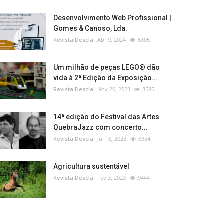
Desenvolvimento Web Profissional |
Gomes & Canoso, Lda.
Revista Descla
Abr 9, 2024
6305
Um milhão de peças LEGO® dão
vida à 2ª Edição da Exposição...
Revista Descla
Nov 20, 2023
8585
14ª edição do Festival das Artes
QuebraJazz com concerto...
Revista Descla
Jul 18, 2023
8354
Agricultura sustentável
Revista Descla
Fev 3, 2023
9444