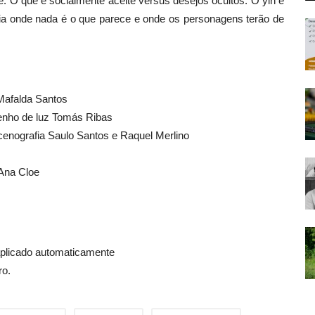
. O que é socialmente aceite versus desejos ocultos. O yin e
a onde nada é o que parece e onde os personagens terão de
Mafalda Santos
enho de luz Tomás Ribas
enografia Saulo Santos e Raquel Merlino
Ana Cloe
aplicado automaticamente
ro.