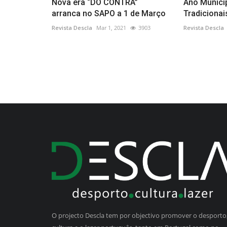
Nova era “DO CONTRA”
Ano Munici
arranca no SAPO a 1 de Março
Tradicionai
Revista Descla
Mar 1, 2021
3903
Revista Descla
O projecto Descla tem por objectivo promover o desporto,