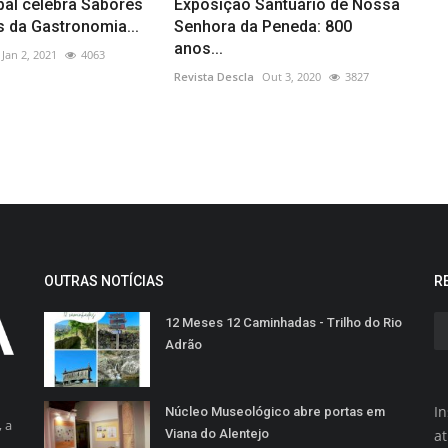
pal celebra Sabores
Exposição Santuário de Nossa
s da Gastronomia...
Senhora da Peneda: 800
anos...
Jan 2, 2021
4063
Revista Descla
Out 3, 2020
3827
OUTRAS NOTÍCIAS
R
12 Meses 12 Caminhadas - Trilho do Rio
Adrão
In
Núcleo Museológico abre portas em
 a
Viana do Alentejo
a