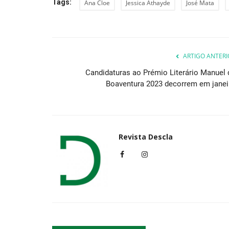
Tags:
Ana Cloe
Jessica Athayde
José Mata
...by Descla
ARTIGO ANTERI
Candidaturas ao Prémio Literário Manuel 
Boaventura 2023 decorrem em janei
Revista Descla
Aquariofilia, uma paixão!
Revista Descla
Jul 21, 2014
2381