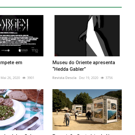
ompete em
Museu do Oriente apresenta
“Hedda Gabler”
Mai 26, 2020
3901
Revista Descla
Dez 19, 2020
3756