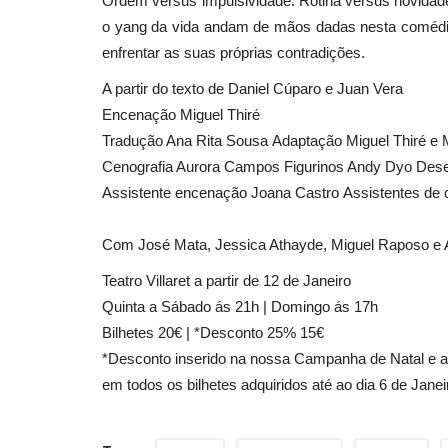
Ordem versus impulsividade. Rotina versus novidade
o yang da vida andam de mãos dadas nesta comédi
enfrentar as suas próprias contradições.
A partir do texto de Daniel Cúparo e Juan Vera
Encenação Miguel Thiré
Tradução Ana Rita Sousa Adaptação Miguel Thiré e 
Cenografia Aurora Campos Figurinos Andy Dyo Des
Assistente encenação Joana Castro Assistentes de c
Com José Mata, Jessica Athayde, Miguel Raposo e 
Teatro Villaret a partir de 12 de Janeiro
Quinta a Sábado ás 21h | Domingo ás 17h
Bilhetes 20€ | *Desconto 25% 15€
*Desconto inserido na nossa Campanha de Natal e 
em todos os bilhetes adquiridos até ao dia 6 de Janei