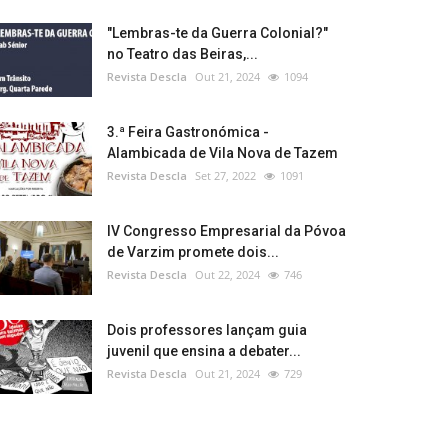
"Lembras-te da Guerra Colonial?"
no Teatro das Beiras,...
Revista Descla
Out 21, 2024
1094
3.ª Feira Gastronómica -
Alambicada de Vila Nova de Tazem
Revista Descla
Set 27, 2022
1091
IV Congresso Empresarial da Póvoa
de Varzim promete dois...
Revista Descla
Out 22, 2024
746
Dois professores lançam guia
juvenil que ensina a debater...
Revista Descla
Out 21, 2024
729