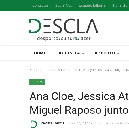
Contactos
Sobre Nós
Estatuto Editorial
Ficha téc
HOME
...BY DESCLA
DESPORTO
Home
Cultura
Ana Cloe, Jessica Athayde, José Mata e Miguel 
Cultura
Ana Cloe, Jessica A
Miguel Raposo junt
Revista Descla
Dez 27, 2022 - 14:00
Atualizado: De