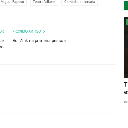
Miguel Raposo
Teatro Villaret
Comédia encenada
Cultura
OR
PRÓXIMO ARTIGO
de
Rui Zink na primeira pessoa
ro
Marchas de Santo António regressam
T
a 17 de Junho a Tondela
e
Revista Descla
Jun 11, 2023
2364
Re