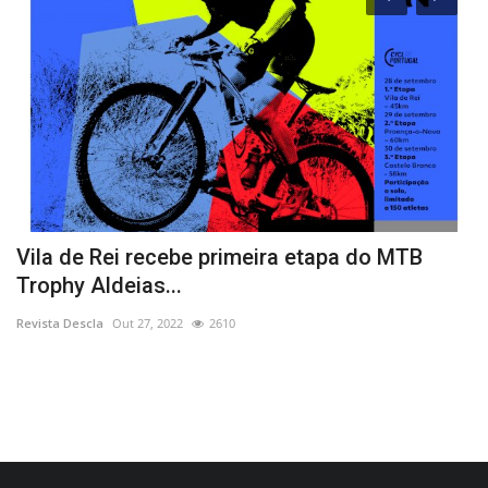
Vila de Rei recebe primeira etapa do MTB
L
Trophy Aldeias...
C
Revista Descla
Out 27, 2022
2610
Re