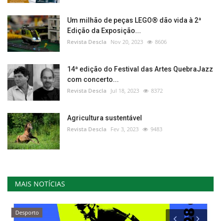
Um milhão de peças LEGO® dão vida à 2ª
Edição da Exposição...
Revista Descla
Nov 20, 2023
8606
14ª edição do Festival das Artes QuebraJazz
com concerto...
Revista Descla
Jul 18, 2023
8372
Agricultura sustentável
Revista Descla
Fev 3, 2023
9483
MAIS NOTÍCIAS
Desporto