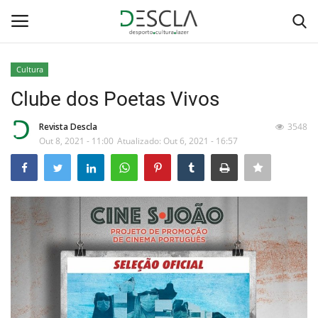
Cultura
Login
Registar
Clube dos Poetas Vivos
Home
Revista Descla
3548
Out 8, 2021 - 11:00
Atualizado: Out 6, 2021 - 16:57
...by Descla
Desporto
Contactos
Sobre Nós
Educação