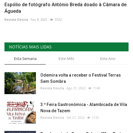
Espólio de fotógrafo António Breda doado à Câmara de
Águeda
Revista Descla
Fev 8, 2021
3722
NOTÍCIAS MAIS LIDAS
Esta Semana
Este Mês
Este Ano
Odemira volta a receber o Festival Terras
Sem Sombra
Revista Descla
Ago 31, 2022
1140
3.ª Feira Gastronómica - Alambicada de Vila
Nova de Tazem
Revista Descla
Set 27, 2022
1132