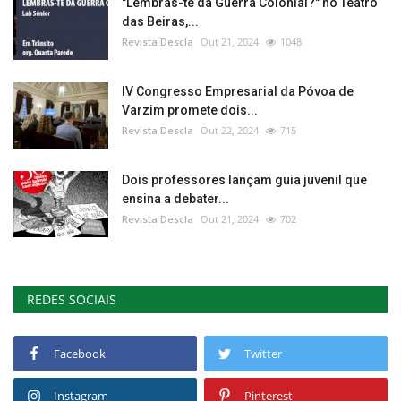
"Lembras-te da Guerra Colonial?" no Teatro
das Beiras,...
Revista Descla
Out 21, 2024
1048
IV Congresso Empresarial da Póvoa de
Varzim promete dois...
Revista Descla
Out 22, 2024
715
Dois professores lançam guia juvenil que
ensina a debater...
Revista Descla
Out 21, 2024
702
REDES SOCIAIS
Facebook
Twitter
Instagram
Pinterest