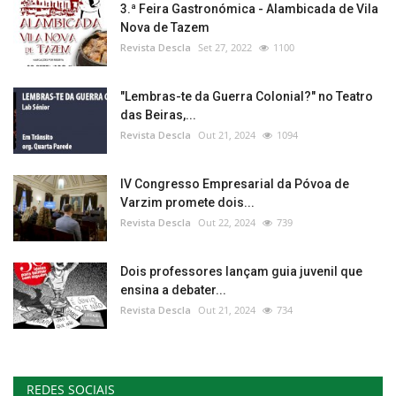
3.ª Feira Gastronómica - Alambicada de Vila
Nova de Tazem
Revista Descla
Set 27, 2022
1100
"Lembras-te da Guerra Colonial?" no Teatro
das Beiras,...
Revista Descla
Out 21, 2024
1094
IV Congresso Empresarial da Póvoa de
Varzim promete dois...
Revista Descla
Out 22, 2024
739
Dois professores lançam guia juvenil que
ensina a debater...
Revista Descla
Out 21, 2024
734
REDES SOCIAIS