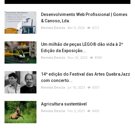
Desenvolvimento Web Profissional | Gomes
& Canoso, Lda.
Revista Descla
Abr 9, 2024
6312
Um milhão de peças LEGO® dão vida à 2ª
Edição da Exposição...
Revista Descla
Nov 20, 2023
8589
14ª edição do Festival das Artes QuebraJazz
com concerto...
Revista Descla
Jul 18, 2023
8357
Agricultura sustentável
Revista Descla
Fev 3, 2023
9450