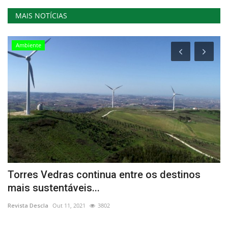
MAIS NOTÍCIAS
Ambiente
Torres Vedras continua entre os destinos
D
mais sustentáveis...
Re
Revista Descla
Out 11, 2021
3802