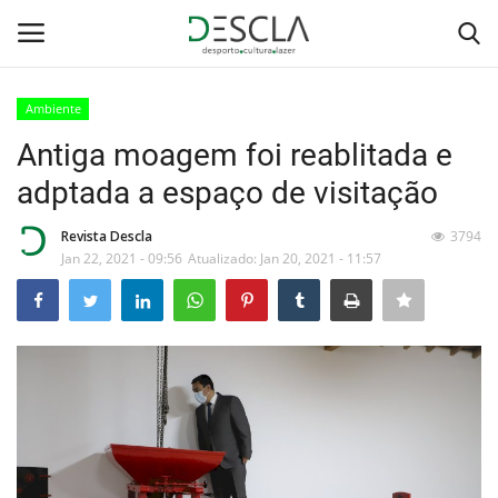
Ambiente
Login
Registar
Antiga moagem foi reablitada e
adptada a espaço de visitação
Home
Revista Descla
3794
...by Descla
Jan 22, 2021 - 09:56
Atualizado: Jan 20, 2021 - 11:57
Desporto
Contactos
Sobre Nós
Educação