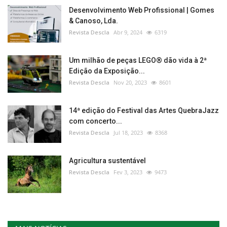
Desenvolvimento Web Profissional | Gomes
& Canoso, Lda.
Revista Descla
Abr 9, 2024
6319
Um milhão de peças LEGO® dão vida à 2ª
Edição da Exposição...
Revista Descla
Nov 20, 2023
8601
14ª edição do Festival das Artes QuebraJazz
com concerto...
Revista Descla
Jul 18, 2023
8368
Agricultura sustentável
Revista Descla
Fev 3, 2023
9473