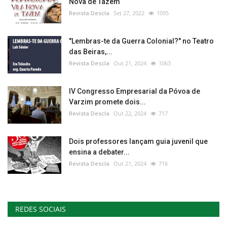
Nova de Tazem
Revista Descla
Set 27, 2022
1095
"Lembras-te da Guerra Colonial?" no Teatro
das Beiras,...
Revista Descla
Out 21, 2024
1063
IV Congresso Empresarial da Póvoa de
Varzim promete dois...
Revista Descla
Out 22, 2024
717
Dois professores lançam guia juvenil que
ensina a debater...
Revista Descla
Out 21, 2024
716
REDES SOCIAIS