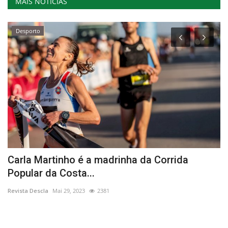
MAIS NOTÍCIAS
Desporto
Carla Martinho é a madrinha da Corrida
E
Popular da Costa...
Re
Revista Descla
Mai 29, 2023
2381