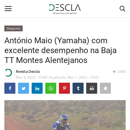
Desporto
Login
Registar
António Maio (Yamaha) com
excelente desempenho na Baja
Home
TT Montes Alentejanos
...by Descla
Revista Descla
2490
Mar 2, 2023 - 15:00
Atualizado: Mar 1, 2023 - 15:05
Desporto
Contactos
Sobre Nós
Educação