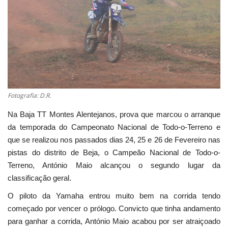
Estatuto Editorial
Saúde
Ficha técnica
Cultura
Fotografia: D.R.
Na Baja TT Montes Alentejanos, prova que marcou o arranque
Lazer
da temporada do Campeonato Nacional de Todo-o-Terreno e
que se realizou nos passados dias 24, 25 e 26 de Fevereiro nas
Ambiente
pistas do distrito de Beja, o Campeão Nacional de Todo-o-
Terreno, António Maio alcançou o segundo lugar da
classificação geral.
O piloto da Yamaha entrou muito bem na corrida tendo
começado por vencer o prólogo. Convicto que tinha andamento
para ganhar a corrida, António Maio acabou por ser atraiçoado