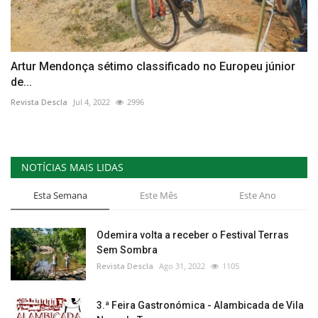
Artur Mendonça sétimo classificado no Europeu júnior
de...
Revista Descla
Jul 4, 2022
2996
NOTÍCIAS MAIS LIDAS
Esta Semana
Este Mês
Este Ano
Odemira volta a receber o Festival Terras
Sem Sombra
Revista Descla
Ago 31, 2022
1105
3.ª Feira Gastronómica - Alambicada de Vila