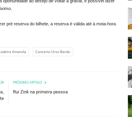
a oportunidade ao desejo de voltar a gravar, é possível dizer
óximo.
er pré reserva do bilhete, a reserva é válida até à meia-hora
Cadeira Amarela
Concerto Urso Bardo
OR
PRÓXIMO ARTIGO
s,
Rui Zink na primeira pessoa
te