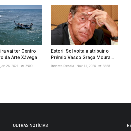
ira vai ter Centro
Estoril Sol volta a atribuir o
ivo da Arte Xávega
Prémio Vasco Graça Moura...
Jan 26, 2021
3900
Revista Descla
Nov 14, 2020
3668
OUTRAS NOTÍCIAS
R