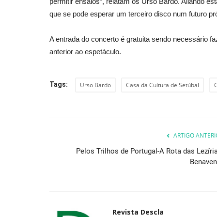
permitir ensaios”, relatam os Urso Bardo. Aliando est
que se pode esperar um terceiro disco num futuro pr
A entrada do concerto é gratuita sendo necessário faz
anterior ao espetáculo.
Tags:
Urso Bardo
Casa da Cultura de Setúbal
ARTIGO ANTERI
Pelos Trilhos de Portugal-A Rota das Lezíria
Benaven
Revista Descla