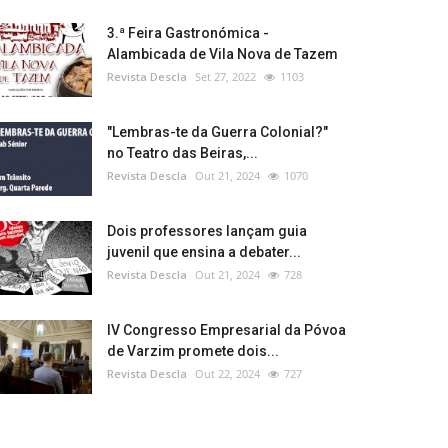
3.ª Feira Gastronómica -
Alambicada de Vila Nova de Tazem
Revista Descla
Set 27, 2022
1103
"Lembras-te da Guerra Colonial?"
no Teatro das Beiras,...
Revista Descla
Out 21, 2024
1070
Dois professores lançam guia
juvenil que ensina a debater...
Revista Descla
Out 21, 2024
728
IV Congresso Empresarial da Póvoa
de Varzim promete dois...
Revista Descla
Out 22, 2024
727