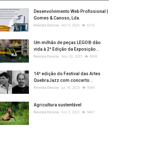
Desenvolvimento Web Profissional |
Gomes & Canoso, Lda.
Revista Descla
Abr 9, 2024
6318
Um milhão de peças LEGO® dão
vida à 2ª Edição da Exposição...
Revista Descla
Nov 20, 2023
8599
14ª edição do Festival das Artes
QuebraJazz com concerto...
Revista Descla
Jul 18, 2023
8364
Agricultura sustentável
Revista Descla
Fev 3, 2023
9467