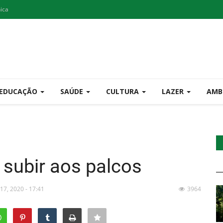
nica
EDUCAÇÃO
SAÚDE
CULTURA
LAZER
AMB
 subir aos palcos
 17, 2020 - 17:41
3964