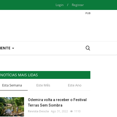
Login
/
Registar
IENTE
NOTÍCIAS MAIS LIDAS
Esta Semana
Este Mês
Este Ano
Odemira volta a receber o Festival
Terras Sem Sombra
Revista Descla
Ago 31, 2022
1110