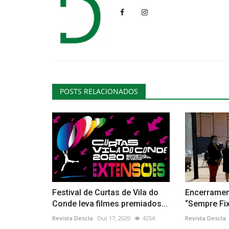
Educação
POSTS RELACIONADOS
Ciência em Portugal: um ensaio
paixão e precariedade
Revista Descla
Ago 18, 2021
4980
Festival de Curtas de Vila do
Encerramen
Conde leva filmes premiados...
“Sempre Fix
Revista Descla
Out 17, 2020
4254
Revista Descla