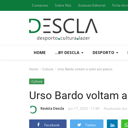
Contactos
Sobre Nós
Estatuto Editorial
Ficha téc
HOME
...BY DESCLA
DESPORTO
Home
Cultura
Urso Bardo voltam a subir aos palcos
Cultura
Urso Bardo voltam a
Revista Descla
Jun 17, 2020 - 17:40
Atualizado: Jun
Facebook
Twitter