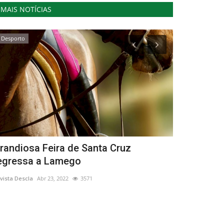
MAIS NOTÍCIAS
Desporto
Cultura
randiosa Feira de Santa Cruz
Sofia Hoff
egressa a Lamego
Revista Descla
Ag
vista Descla
Abr 23, 2022
3571