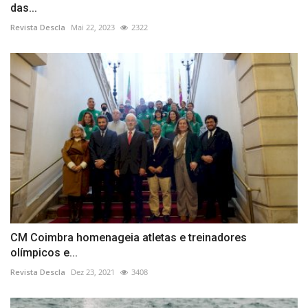
das...
Revista Descla
Mai 22, 2023
2322
CM Coimbra homenageia atletas e treinadores
olímpicos e...
Revista Descla
Dez 23, 2021
3408