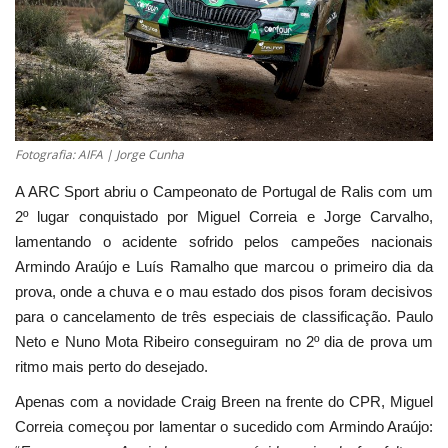
Estatuto Editorial
Saúde
Ficha técnica
Fotografia: AIFA | Jorge Cunha
Cultura
A ARC Sport abriu o Campeonato de Portugal de Ralis com um
2º lugar conquistado por Miguel Correia e Jorge Carvalho,
Lazer
lamentando o acidente sofrido pelos campeões nacionais
Armindo Araújo e Luís Ramalho que marcou o primeiro dia da
Ambiente
prova, onde a chuva e o mau estado dos pisos foram decisivos
para o cancelamento de três especiais de classificação. Paulo
Neto e Nuno Mota Ribeiro conseguiram no 2º dia de prova um
ritmo mais perto do desejado.
Apenas com a novidade Craig Breen na frente do CPR, Miguel
Correia começou por lamentar o sucedido com Armindo Araújo: