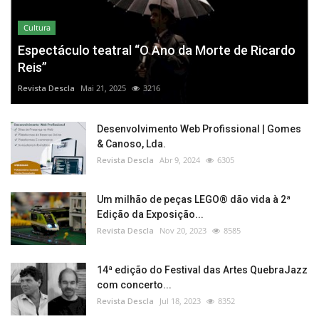
Cultura
Espectáculo teatral “O Ano da Morte de Ricardo
Reis”
Revista Descla
Mai 21, 2025
3216
Desenvolvimento Web Profissional | Gomes
& Canoso, Lda.
Revista Descla
Abr 9, 2024
6305
Um milhão de peças LEGO® dão vida à 2ª
Edição da Exposição...
Revista Descla
Nov 20, 2023
8585
14ª edição do Festival das Artes QuebraJazz
com concerto...
Revista Descla
Jul 18, 2023
8352