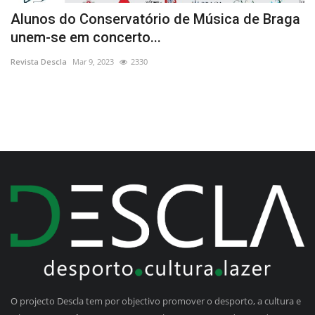
é
Alunos do Conservatório de Música de Braga
N
unem-se em concerto...
f
Revista Descla
Mar 9, 2023
2330
Re
O projecto Descla tem por objectivo promover o desporto, a cultura e