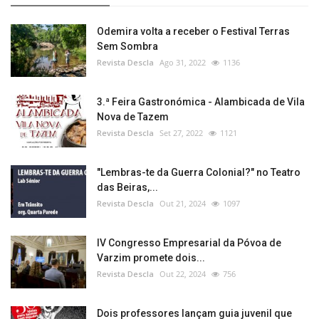
Odemira volta a receber o Festival Terras
Sem Sombra
Revista Descla
Ago 31, 2022
1136
3.ª Feira Gastronómica - Alambicada de Vila
Nova de Tazem
Revista Descla
Set 27, 2022
1121
"Lembras-te da Guerra Colonial?" no Teatro
das Beiras,...
Revista Descla
Out 21, 2024
1097
IV Congresso Empresarial da Póvoa de
Varzim promete dois...
Revista Descla
Out 22, 2024
756
Dois professores lançam guia juvenil que