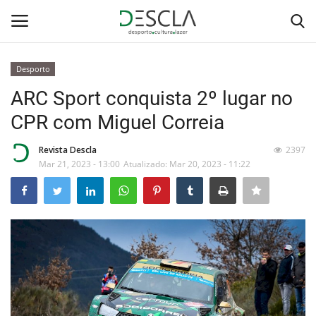
Desporto
Login
Registar
ARC Sport conquista 2º lugar no
CPR com Miguel Correia
Home
Revista Descla
2397
...by Descla
Mar 21, 2023 - 13:00
Atualizado: Mar 20, 2023 - 11:22
Desporto
Contactos
Sobre Nós
Educação