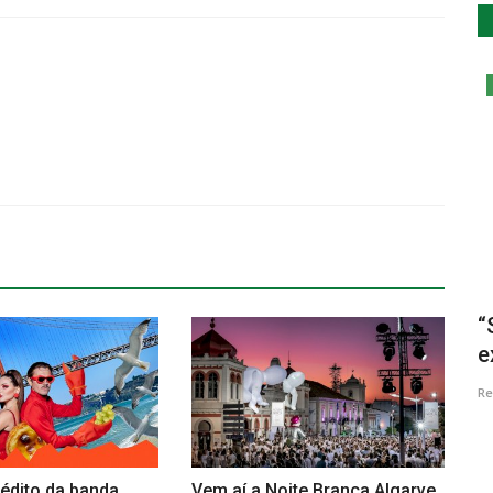
Cultura
itar até
"Territórios desconhecidos. A
“
criatividade das Mulheres...
e
Revista Descla
Dez 12, 2021
4002
Re
édito da banda
Vem aí a Noite Branca Algarve