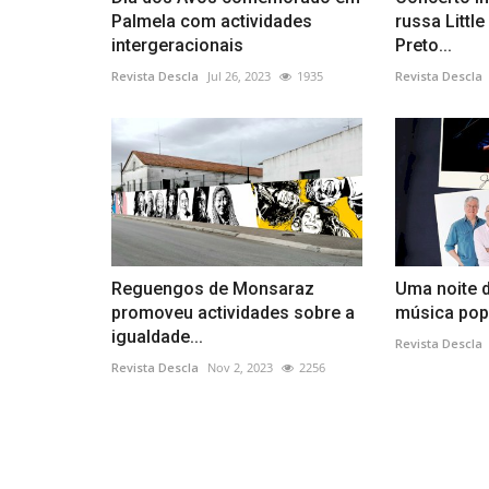
Palmela com actividades
russa Little
intergeracionais
Preto...
Revista Descla
Jul 26, 2023
1935
Revista Descla
Reguengos de Monsaraz
Uma noite 
promoveu actividades sobre a
música popu
igualdade...
Revista Descla
Revista Descla
Nov 2, 2023
2256