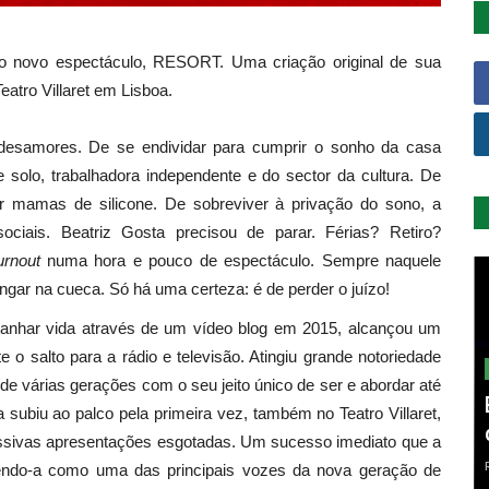
 novo espectáculo, RESORT. Uma criação original de sua
eatro Villaret em Lisboa.
esamores. De se endividar para cumprir o sonho da casa
e solo, trabalhadora independente e do sector da cultura. De
pôr mamas de silicone. De sobreviver à privação do sono, a
sociais. Beatriz Gosta precisou de parar. Férias? Retiro?
urnout
numa hora e pouco de espectáculo. Sempre naquele
pingar na cueca. Só há uma certeza: é de perder o juízo!
ganhar vida através de um vídeo blog em 2015, alcançou um
 o salto para a rádio e televisão. Atingiu grande notoriedade
de várias gerações com o seu jeito único de ser e abordar até
subiu ao palco pela primeira vez, também no Teatro Villaret,
vas apresentações esgotadas. Um sucesso imediato que a
ecendo-a como uma das principais vozes da nova geração de