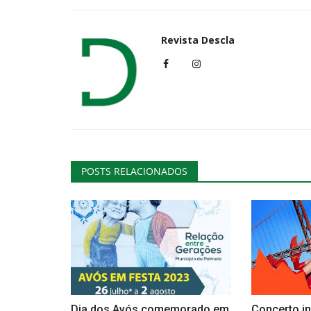
Revista Descla
Cultura
POSTS RELACIONADOS
Exposição Respeit’Arte para vis
30 de Julho no...
Revista Descla
Jun 25, 2023
2290
Dia dos Avós comemorado em
Concerto in