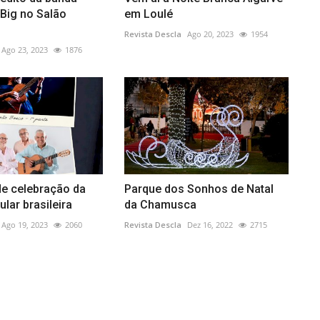
 Big no Salão
em Loulé
Revista Descla
Ago 20, 2023
1954
Ago 23, 2023
1876
de celebração da
Parque dos Sonhos de Natal
lar brasileira
da Chamusca
Ago 19, 2023
2060
Revista Descla
Dez 16, 2022
2715