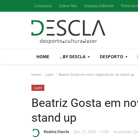
Contactos
Sobre Nós
Estatuto Editorial
Ficha téc
HOME
...BY DESCLA
DESPORTO
Home
Lazer
Beatriz Gosta em novo espectáculo de stand up
Lazer
Beatriz Gosta em no
stand up
Revista Descla
Dez 27, 2022 - 15:00
Atualizado: De