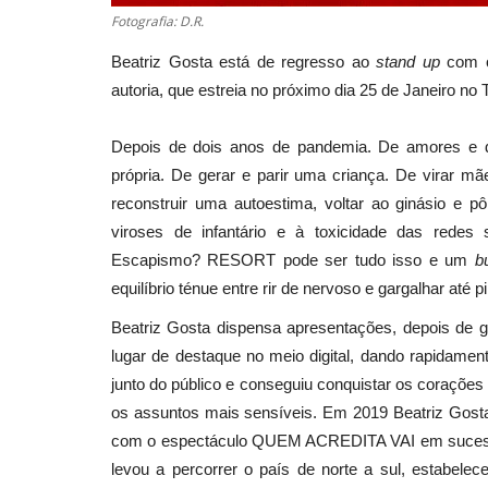
Fotografia: D.R.
Beatriz Gosta está de regresso ao
stand up
com o
autoria, que estreia no próximo dia 25 de Janeiro no T
Depois de dois anos de pandemia. De amores e d
própria. De gerar e parir uma criança. De virar mã
reconstruir uma autoestima, voltar ao ginásio e 
viroses de infantário e à toxicidade das redes 
Escapismo? RESORT pode ser tudo isso e um
b
equilíbrio ténue entre rir de nervoso e gargalhar até 
Beatriz Gosta dispensa apresentações, depois de 
lugar de destaque no meio digital, dando rapidamente
junto do público e conseguiu conquistar os corações 
os assuntos mais sensíveis. Em 2019 Beatriz Gosta 
com o espectáculo QUEM ACREDITA VAI em sucessi
levou a percorrer o país de norte a sul, estabel