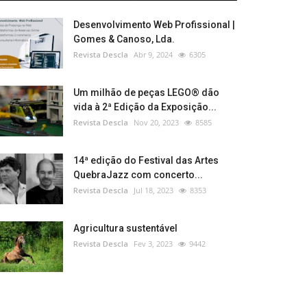
Desenvolvimento Web Profissional |
Gomes & Canoso, Lda.
Revista Descla
Abr 9, 2024
6305
Um milhão de peças LEGO® dão
vida à 2ª Edição da Exposição...
Revista Descla
Nov 20, 2023
8585
14ª edição do Festival das Artes
QuebraJazz com concerto...
Revista Descla
Jul 18, 2023
8353
Agricultura sustentável
Revista Descla
Fev 3, 2023
9442