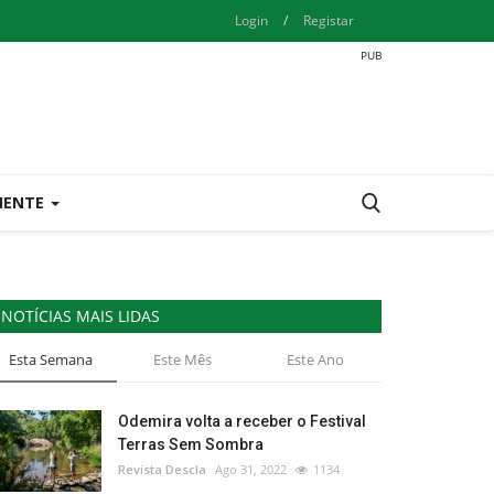
Login
/
Registar
IENTE
NOTÍCIAS MAIS LIDAS
Esta Semana
Este Mês
Este Ano
Odemira volta a receber o Festival
Terras Sem Sombra
Revista Descla
Ago 31, 2022
1134