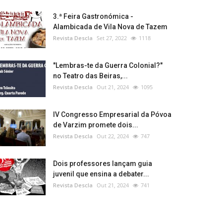
3.ª Feira Gastronómica -
Alambicada de Vila Nova de Tazem
Revista Descla
Set 27, 2022
1118
"Lembras-te da Guerra Colonial?"
no Teatro das Beiras,...
Revista Descla
Out 21, 2024
1095
IV Congresso Empresarial da Póvoa
de Varzim promete dois...
Revista Descla
Out 22, 2024
747
Dois professores lançam guia
juvenil que ensina a debater...
Revista Descla
Out 21, 2024
741