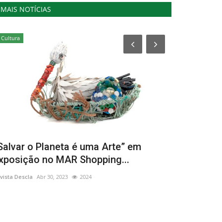
MAIS NOTÍCIAS
Cultura
Cultura
Salvar o Planeta é uma Arte” em
Exposição 
xposição no MAR Shopping...
Ressurreiç
vista Descla
Abr 30, 2023
2024
Revista Descla
Ab