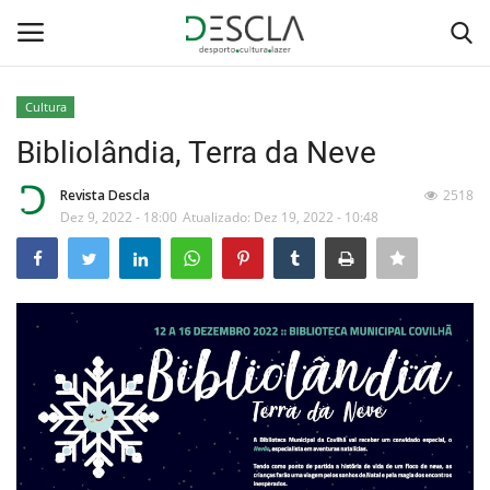
Cultura
Login
Registar
Bibliolândia, Terra da Neve
Home
Revista Descla
2518
Dez 9, 2022 - 18:00
Atualizado: Dez 19, 2022 - 10:48
...by Descla
Desporto
Contactos
Sobre Nós
Educação