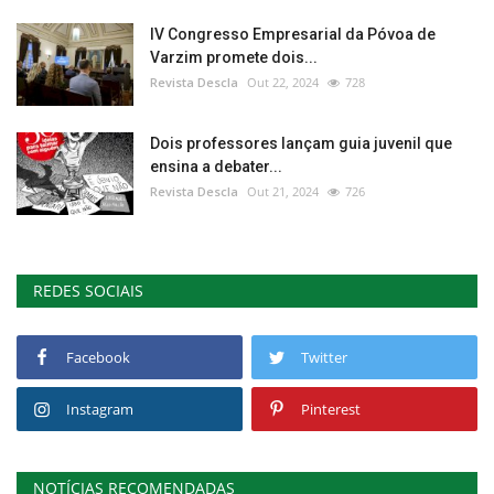
IV Congresso Empresarial da Póvoa de
Varzim promete dois...
Revista Descla
Out 22, 2024
728
Dois professores lançam guia juvenil que
ensina a debater...
Revista Descla
Out 21, 2024
726
REDES SOCIAIS
Facebook
Twitter
Instagram
Pinterest
NOTÍCIAS RECOMENDADAS