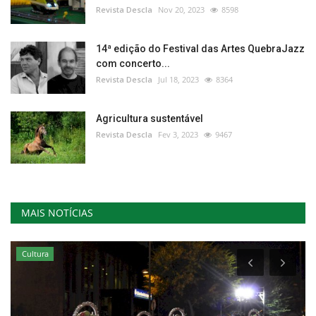
Revista Descla
Nov 20, 2023
8598
14ª edição do Festival das Artes QuebraJazz
com concerto...
Revista Descla
Jul 18, 2023
8364
Agricultura sustentável
Revista Descla
Fev 3, 2023
9467
MAIS NOTÍCIAS
Cultura