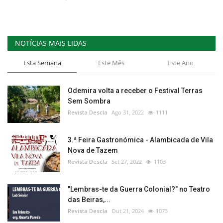
NOTÍCIAS MAIS LIDAS
Esta Semana
Este Mês
Este Ano
Odemira volta a receber o Festival Terras
Sem Sombra
Revista Descla
Ago 31, 2022
1111
3.ª Feira Gastronómica - Alambicada de Vila
Nova de Tazem
Revista Descla
Set 27, 2022
1103
"Lembras-te da Guerra Colonial?" no Teatro
das Beiras,...
Revista Descla
Out 21, 2024
1073