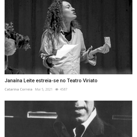
Janaína Leite estreia-se no Teatro Viriato
Catarina Correia
Mai 5, 2021
4587