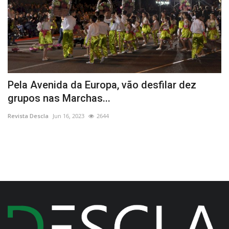
Pela Avenida da Europa, vão desfilar dez
O
grupos nas Marchas...
p
Revista Descla
Jun 16, 2023
2644
Re