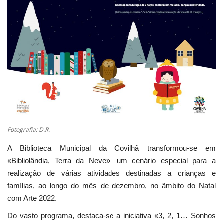
Estatuto Editorial
Saúde
Ficha técnica
Cultura
Lazer
Fotografia: D.R.
Ambiente
A Biblioteca Municipal da Covilhã transformou-se em
«Bibliolândia, Terra da Neve», um cenário especial para a
realização de várias atividades destinadas a crianças e
famílias, ao longo do mês de dezembro, no âmbito do Natal
com Arte 2022.
Do vasto programa, destaca-se a iniciativa «3, 2, 1… Sonhos