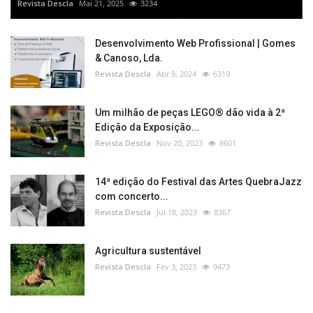
Revista Descla
Mai 21, 2025
3234
Desenvolvimento Web Profissional | Gomes
& Canoso, Lda.
Revista Descla
Abr 9, 2024
6319
Um milhão de peças LEGO® dão vida à 2ª
Edição da Exposição...
Revista Descla
Nov 20, 2023
8601
14ª edição do Festival das Artes QuebraJazz
com concerto...
Revista Descla
Jul 18, 2023
8367
Agricultura sustentável
Revista Descla
Fev 3, 2023
9473