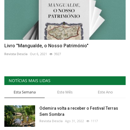
Livro "Mangualde, o Nosso Património"
Revista Descla
Out 6, 2021
3927
NOTÍCIAS MAIS LIDAS
Esta Semana
Este Mês
Este Ano
Odemira volta a receber o Festival Terras
Sem Sombra
Revista Descla
Ago 31, 2022
1117