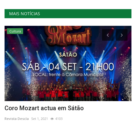
MAIS NOTÍCIAS
Cultura
Coro Mozart actua em Sátão
O
d
Revista Descla
Set 1, 2021
4103
Re