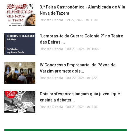
3.ª Feira Gastronómica - Alambicada de Vila
Nova de Tazem
Revista Descla
Set 27, 2022
1104
"Lembras-te da Guerra Colonial?" no Teatro
das Beiras,...
Revista Descla
Out 21, 2024
1066
IV Congresso Empresarial da Póvoa de
Varzim promete dois...
Revista Descla
Out 22, 2024
722
Dois professores lançam guia juvenil que
ensina a debater...
Revista Descla
Out 21, 2024
718