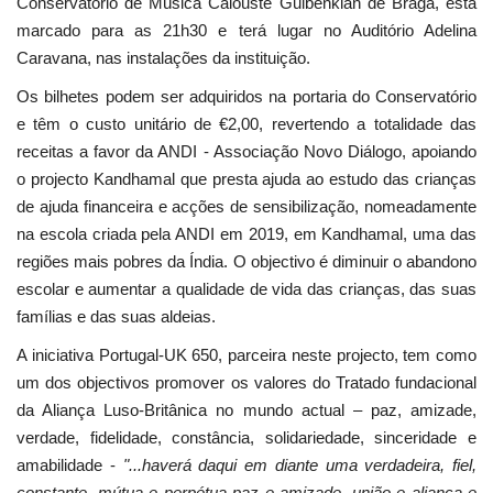
Conservatório de Música Calouste Gulbenkian de Braga, está
marcado para as 21h30 e terá lugar no Auditório Adelina
Caravana, nas instalações da instituição.
Os bilhetes podem ser adquiridos na portaria do Conservatório
e têm o custo unitário de €2,00, revertendo a totalidade das
receitas a favor da ANDI - Associação Novo Diálogo, apoiando
o projecto Kandhamal que presta ajuda ao estudo das crianças
de ajuda financeira e acções de sensibilização, nomeadamente
na escola criada pela ANDI em 2019, em Kandhamal, uma das
regiões mais pobres da Índia. O objectivo é diminuir o abandono
escolar e aumentar a qualidade de vida das crianças, das suas
famílias e das suas aldeias.
A iniciativa Portugal-UK 650, parceira neste projecto, tem como
um dos objectivos promover os valores do Tratado fundacional
da Aliança Luso-Britânica no mundo actual – paz, amizade,
verdade, fidelidade, constância, solidariedade, sinceridade e
amabilidade -
"...haverá daqui em diante uma verdadeira, fiel,
constante, mútua e perpétua paz e amizade, união e aliança e