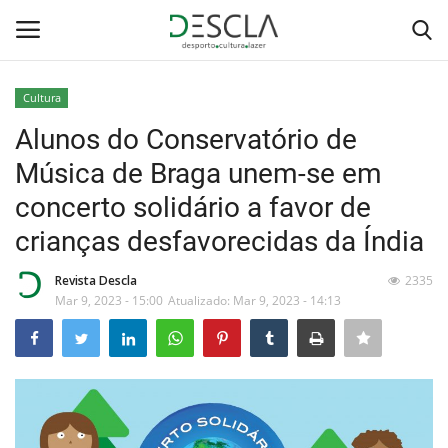
Cultura
Login
Registar
Alunos do Conservatório de
Música de Braga unem-se em
Home
concerto solidário a favor de
...by Descla
crianças desfavorecidas da Índia
Desporto
Revista Descla
2335
Mar 9, 2023 - 15:00
Atualizado: Mar 9, 2023 - 14:13
Contactos
Sobre Nós
Educação