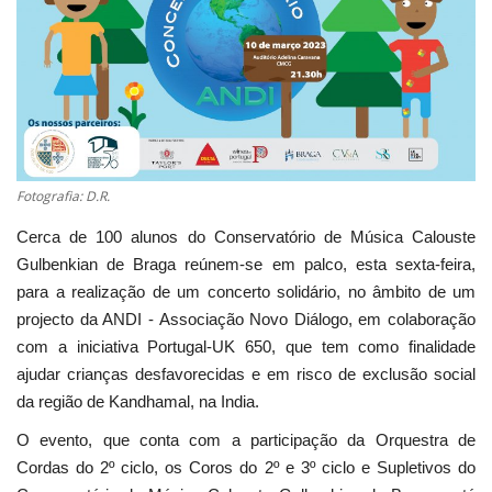
Estatuto Editorial
Saúde
Ficha técnica
Fotografia: D.R.
Cultura
Cerca de 100 alunos do Conservatório de Música Calouste
Lazer
Gulbenkian de Braga reúnem-se em palco, esta sexta-feira,
para a realização de um concerto solidário, no âmbito de um
Ambiente
projecto da ANDI - Associação Novo Diálogo, em colaboração
com a iniciativa Portugal-UK 650, que tem como finalidade
ajudar crianças desfavorecidas e em risco de exclusão social
da região de Kandhamal, na India.
O evento, que conta com a participação da Orquestra de
Cordas do 2º ciclo, os Coros do 2º e 3º ciclo e Supletivos do