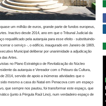
m quase um milhão de euros, grande parte de fundos europeus,
tes. Inactivo desde 2014, ano em que o Tribunal Judicial da
equalificado pela autarquia para esse efeito - substituindo-
errar o serviço -, o edifício, inaugurado em Janeiro de 1869,
Executivo Municipal deliberar por unanimidade a adjudicação
 das Artes.
istas no Plano Estratégico de Revitalização do Núcleo
sidente da autarquia e Vereador com o Pelouro da Cultura,
esde 2014, servido de apoio a inúmeras atividades que o
tem sido mesmo a casa do Natal em Penacova com um espaço
vo, que sempre nos pautou, foi transformar este espaço, que
ático (junto à Pérgula Raúl Lino), num verdadeiro espaço de