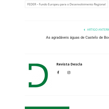
FEDER – Fundo Europeu para o Desenvolvimento Regional
Cultura
ARTIGO ANTERI
As agradáveis águas de Castelo de Bo
Revista Descla
Práticas de leitura: “The Family,
or Leave It”...
Revista Descla
Mai 22, 2022
2895