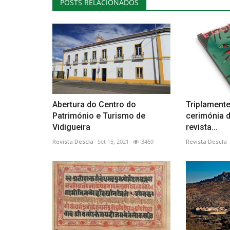
POSTS RELACIONADOS
Abertura do Centro do
Triplament
Património e Turismo de
cerimónia 
Vidigueira
revista...
Revista Descla
Set 15, 2021
3469
Revista Descla