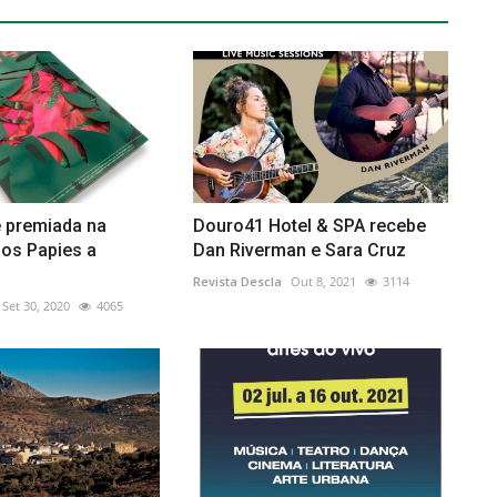
e premiada na
Douro41 Hotel & SPA recebe
dos Papies a
Dan Riverman e Sara Cruz
Revista Descla
Out 8, 2021
3114
Set 30, 2020
4065