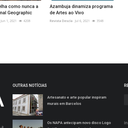
elha como nunca a
Azambuja dinamiza programa
onal Geographic
de Artes ao Vivo
Jun 1, 2021
4208
Revista Descla
Jul 6, 2021
3548
OUTRAS NOTÍCIAS
R
Artesanato e arte popular inspiram
murais em Barcelos
In
Os NAPA antecipam novo disco Logo
 a