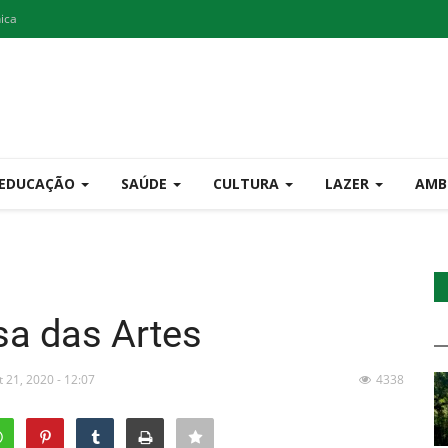
nica
EDUCAÇÃO
SAÚDE
CULTURA
LAZER
AMB
a das Artes
t 21, 2020 - 12:07
4338