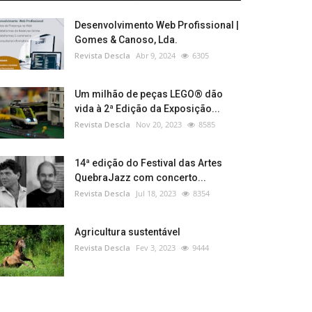
Desenvolvimento Web Profissional |
Gomes & Canoso, Lda.
Revista Descla
Abr 9, 2024
6305
Um milhão de peças LEGO® dão
vida à 2ª Edição da Exposição...
Revista Descla
Nov 20, 2023
8585
14ª edição do Festival das Artes
QuebraJazz com concerto...
Revista Descla
Jul 18, 2023
8354
Agricultura sustentável
Revista Descla
Fev 3, 2023
9444