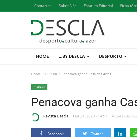
Contactos
Sobre Nós
Estatuto Editorial
Ficha téc
HOME
...BY DESCLA
DESPORTO
Home
Cultura
Penacova ganha Casa das Artes
Cultura
Penacova ganha Cas
Revista Descla
Out 21, 2020 - 14:57
Atualizado: Ou
Facebook
Twitter