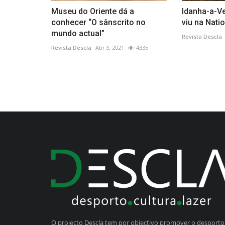
Museu do Oriente dá a
Idanha-a-V
conhecer “O sânscrito no
viu na Nati
mundo actual”
Revista Descla
Revista Descla
Abr 3, 2021
4335
O projecto Descla tem por objectivo promover o desporto,