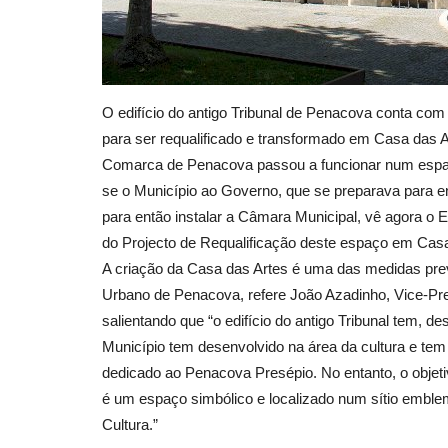
O edifício do antigo Tribunal de Penacova conta co
para ser requalificado e transformado em Casa das Ar
Comarca de Penacova passou a funcionar num espaço r
se o Município ao Governo, que se preparava para enc
para então instalar a Câmara Municipal, vê agora o 
do Projecto de Requalificação deste espaço em Casa
A criação da Casa das Artes é uma das medidas prev
Urbano de Penacova, refere João Azadinho, Vice-Pre
salientando que “o edifício do antigo Tribunal tem, d
Município tem desenvolvido na área da cultura e 
dedicado ao Penacova Presépio. No entanto, o objeti
é um espaço simbólico e localizado num sítio emblem
Cultura.”