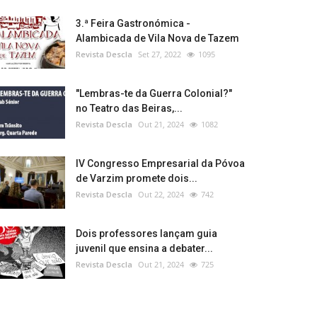
3.ª Feira Gastronómica -
Alambicada de Vila Nova de Tazem
Revista Descla
Set 27, 2022
1095
"Lembras-te da Guerra Colonial?"
no Teatro das Beiras,...
Revista Descla
Out 21, 2024
1082
IV Congresso Empresarial da Póvoa
de Varzim promete dois...
Revista Descla
Out 22, 2024
742
Dois professores lançam guia
juvenil que ensina a debater...
Revista Descla
Out 21, 2024
725