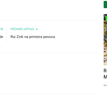
Cultura
OR
PRÓXIMO ARTIGO
de
Rui Zink na primeira pessoa
 Love it
Centro Olga Cadaval recebe
R
espectáculo de homenagem a Amália
M
Revista Descla
Jan 2, 2021
3646
Re