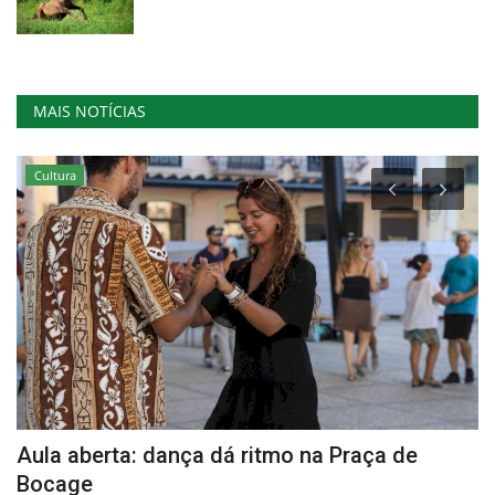
MAIS NOTÍCIAS
Cultura
da
Aula aberta: dança dá ritmo na Praça de
M
Bocage
p