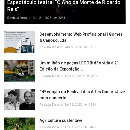
Espectáculo teatral “O Ano da Morte de Ricardo
Reis”
Revista Descla
Mai 21, 2025
3231
Desenvolvimento Web Profissional | Gomes
& Canoso, Lda.
Revista Descla
Abr 9, 2024
6318
Um milhão de peças LEGO® dão vida à 2ª
Edição da Exposição...
Revista Descla
Nov 20, 2023
8599
14ª edição do Festival das Artes QuebraJazz
com concerto...
Revista Descla
Jul 18, 2023
8364
Agricultura sustentável
Revista Descla
Fev 3, 2023
9468