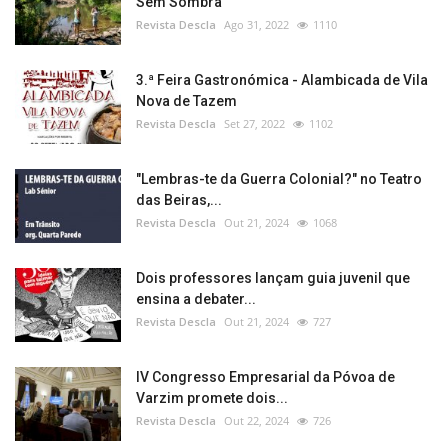
Sem Sombra
Revista Descla
Ago 31, 2022
1110
3.ª Feira Gastronómica - Alambicada de Vila
Nova de Tazem
Revista Descla
Set 27, 2022
1102
"Lembras-te da Guerra Colonial?" no Teatro
das Beiras,...
Revista Descla
Out 21, 2024
1068
Dois professores lançam guia juvenil que
ensina a debater...
Revista Descla
Out 21, 2024
727
IV Congresso Empresarial da Póvoa de
Varzim promete dois...
Revista Descla
Out 22, 2024
726