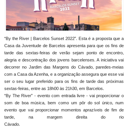
Estatuto Editorial
Saúde
“By the River | Barcelos Sunset 2022”. Esta é a proposta que a
Ficha técnica
Casa da Juventude de Barcelos apresenta para que os fins de
tarde das sextas-feiras de verão sejam ponto de encontro,
Cultura
alegria e descontração dos jovens barcelenses. A iniciativa vai
decorrer no Jardim das Margens do Cávado, paredes-meias
Lazer
com a Casa da Azenha, e a organização assegura que esse vai
ser o seu lugar preferido para os fins de tarde das próximas
Ambiente
sextas-feiras, entre as 18h00 às 21h30, em Barcelos.
“By The River” - evento com entrada livre - vai proporcionar o
som de boa música, bem como um pôr do sol único, num
evento que vai proporcionar momentos aprazíveis de fim de
tarde, na margem direita do rio
Cávado.