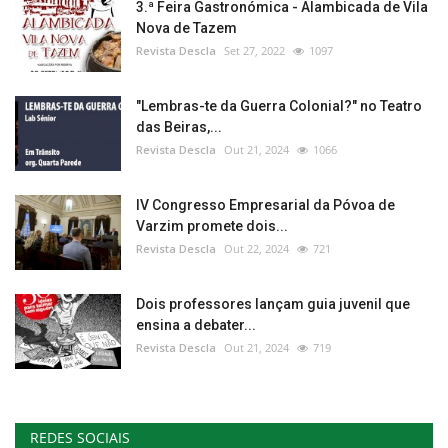
3.ª Feira Gastronómica - Alambicada de Vila
Nova de Tazem
Revista Descla
Set 27, 2022
1097
"Lembras-te da Guerra Colonial?" no Teatro
das Beiras,...
Revista Descla
Out 21, 2024
1066
IV Congresso Empresarial da Póvoa de
Varzim promete dois...
Revista Descla
Out 22, 2024
721
Dois professores lançam guia juvenil que
ensina a debater...
Revista Descla
Out 21, 2024
719
REDES SOCIAIS