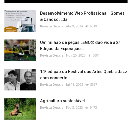
Desenvolvimento Web Profissional | Gomes
& Canoso, Lda.
Revista Descla
Abr 9, 2024
6319
Um milhão de peças LEGO® dão vida à 2ª
Edição da Exposição...
Revista Descla
Nov 20, 2023
8601
14ª edição do Festival das Artes QuebraJazz
com concerto...
Revista Descla
Jul 18, 2023
8367
Agricultura sustentável
Revista Descla
Fev 3, 2023
9473