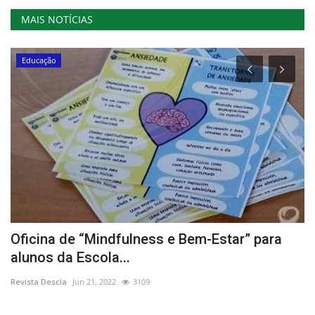
MAIS NOTÍCIAS
Educação
e
Oficina de “Mindfulness e Bem-Estar” para
S
alunos da Escola...
L
Revista Descla
Jun 21, 2022
3109
Re