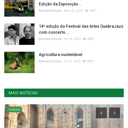
Edição da Exposição...
Revista Descla
Nov 20, 2023
8601
14ª edição do Festival das Artes QuebraJazz
com concerto...
Revista Descla
Jul 18, 2023
8367
Agricultura sustentável
Revista Descla
Fev 3, 2023
9473
MAIS NOTÍCIAS
Cultura