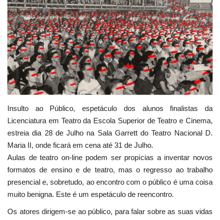
Estatuto Editorial
Saúde
Ficha técnica
Cultura
Insulto ao Público, espetáculo dos alunos finalistas da
Lazer
Licenciatura em Teatro da Escola Superior de Teatro e Cinema,
estreia dia 28 de Julho na Sala Garrett do Teatro Nacional D.
Ambiente
Maria II, onde ficará em cena até 31 de Julho.
Aulas de teatro on-line podem ser propícias a inventar novos
formatos de ensino e de teatro, mas o regresso ao trabalho
presencial e, sobretudo, ao encontro com o público é uma coisa
muito benigna. Este é um espetáculo de reencontro.
Os atores dirigem-se ao público, para falar sobre as suas vidas