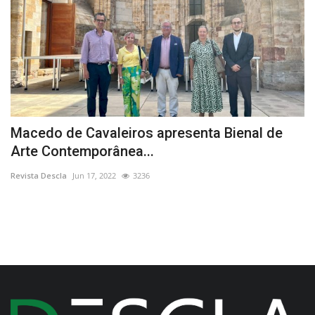
Macedo de Cavaleiros apresenta Bienal de
C
Arte Contemporânea...
c
Revista Descla
Jun 17, 2022
3236
Re