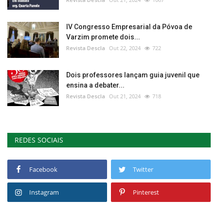
IV Congresso Empresarial da Póvoa de
Varzim promete dois...
Revista Descla
Out 22, 2024
722
Dois professores lançam guia juvenil que
ensina a debater...
Revista Descla
Out 21, 2024
718
REDES SOCIAIS
Facebook
Twitter
Instagram
Pinterest