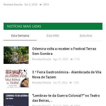
Revista Descla
Set 9, 2020
3874
NOTÍCIAS MAIS LIDAS
Esta Semana
Este Mês
Este Ano
Odemira volta a receber o Festival Terras
Sem Sombra
Revista Descla
Ago 31, 2022
1116
3.ª Feira Gastronómica - Alambicada de Vila
Nova de Tazem
Revista Descla
Set 27, 2022
1105
"Lembras-te da Guerra Colonial?" no Teatro
das Beiras,...
Revista Descla
Out 21, 2024
1067