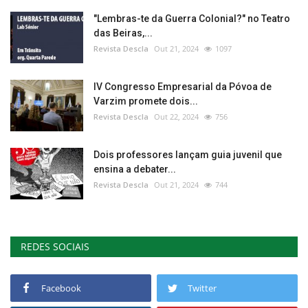
"Lembras-te da Guerra Colonial?" no Teatro
das Beiras,...
Revista Descla
Out 21, 2024
1097
IV Congresso Empresarial da Póvoa de
Varzim promete dois...
Revista Descla
Out 22, 2024
756
Dois professores lançam guia juvenil que
ensina a debater...
Revista Descla
Out 21, 2024
744
REDES SOCIAIS
Facebook
Twitter