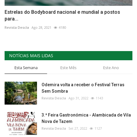
Estrelas do Bodyboard nacional e mundial a postos
para...
Revista Descla
Ago 28, 2021
4180
NOTÍCIAS MAIS LIDAS
Esta Semana
Este Mês
Este Ano
Odemira volta a receber o Festival Terras
Sem Sombra
Revista Descla
Ago 31, 2022
1143
3.ª Feira Gastronómica - Alambicada de Vila
Nova de Tazem
Revista Descla
Set 27, 2022
1127