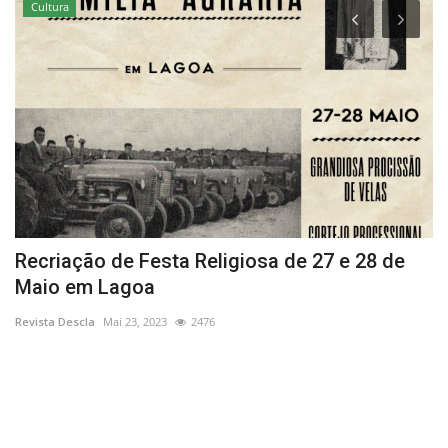
Cultura
Recriação de Festa Religiosa de 27 e 28 de
B
Maio em Lagoa
J
Revista Descla
Mai 23, 2023
2476
Re