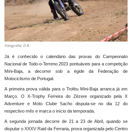
Estatuto Editorial
Saúde
Ficha técnica
Fotografia: D.R.
Cultura
Já é conhecido o calendário das provas do Campeonato
Nacional de Todo-o-Terreno 2023 pontuáveis para a competição
Lazer
Mini-Baja, a decorrer sob a égide da Federação de
Motociclismo de Portugal.
Ambiente
A primeira prova válida para o Troféu Mini-Baja arranca já em
Março. O X-Trophy Ferreira do Zêzere organizado pela X
Adventure e Moto Clube Sacho disputa-se no dia 12 do
respectivo mês e marca o início da temporada.
A segunda jornada decorre de 21 a 23 de Abril, quando se
disputar o XXXV Raid da Ferraria, prova organizada pelo Centro