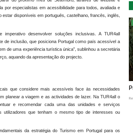
a por especialistas em acessibilidade para todos, avaliada e
 estar disponíveis em português, castelhano, francês, inglês,
Desporto
 imperativo desenvolver soluções inclusivas. A TUR4all
 de inclusão, que posiciona Portugal como país acessível a
em de uma experiência turística única”, sublinhou a secretária
ço, aquando da apresentação do projecto.
a
“Bode, a correr e a remar” em Albufeira
P
cais que considere mais acessíveis face às necessidades
de Castelo do Bode
 planear a viagem e as actividades de lazer. Na TUR4all o
Re
 pontuar e recomendar cada uma das unidades e serviços
Revista Descla
Set 22, 2022
3016
s utilizadores que tenham o mesmo tipo de interesses ou
ndamentais da estratégia do Turismo em Portugal para os