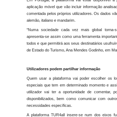
aplicação móvel que vão incluir informação analisad
comentada pelos próprios utilizadores. Os dados vão
alemão, italiano e mandarim.
Cultura
“Numa sociedade cada vez mais global torna-se
apresenta-se assim como uma ferramenta importante
todos e que permitirá aos seus destinatários usufruír
de Estado do Turismo, Ana Mendes Godinho, em Mar
Utilizadores podem partilhar informação
Fado de Coimbra em Constânci
Quem usar a plataforma vai poder escolher os lo
especiais que tem em determinado momento e assim
Revista Descla
Set 21, 2022
2772
utilizador vai ter a oportunidade de comentar,
disponibilizados, bem como comunicar com outro
necessidades específicas.
A plataforma TUR4all insere-se num dos eixos fu