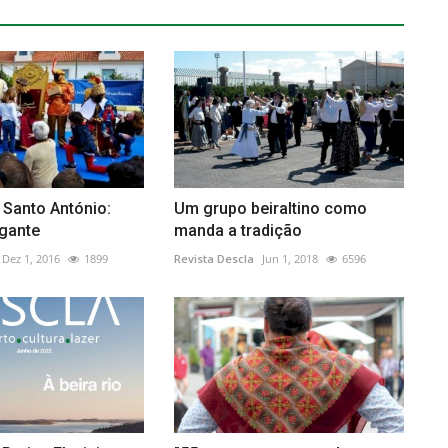
e Santo António:
Um grupo beiraltino como
igante
manda a tradição
Dez 1, 2016
1899
Revista Descla
Jun 1, 2018
6596