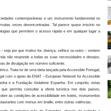
ciedades contemporâneas e um instrumento fundamental no
 muitas vezes desencontradas. Tal parece quase irrisório no
logias que permitem o acesso rápido e em qualquer lugar a
 seja por que motivo for, doença, velhice ou outro – sentem
inda não responde a todas as suas necessidades e desejos,
mas de divulgação em número suficiente.
rico. Trata-se de uma ideia lançada pela Accessible Portugal,
ugal com o apoio da ENAT – European Network for Accessible
nha e a Fundação Vodafone Espanha. Em conjunto, estas
que permita consultar a oferta turística nos dois países,
a sobre as condições de acessibilidade em hotéis, monumentos
staurantes com menus em braille, entre outras valências.
a partir do próximo mês de Setembro, através de website e