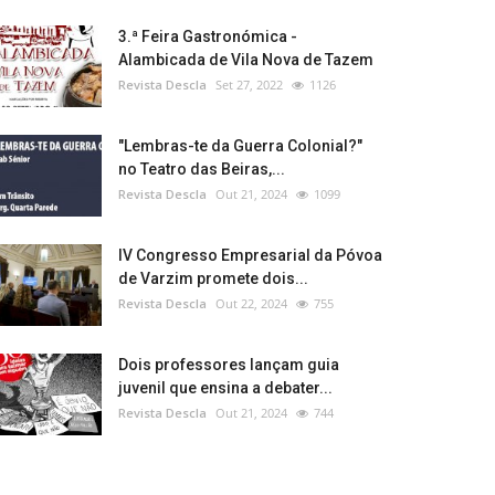
3.ª Feira Gastronómica -
Alambicada de Vila Nova de Tazem
Revista Descla
Set 27, 2022
1126
"Lembras-te da Guerra Colonial?"
no Teatro das Beiras,...
Revista Descla
Out 21, 2024
1099
IV Congresso Empresarial da Póvoa
de Varzim promete dois...
Revista Descla
Out 22, 2024
755
Dois professores lançam guia
juvenil que ensina a debater...
Revista Descla
Out 21, 2024
744