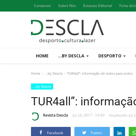
Contactos
Sobre Nós
Estatuto Editorial
Ficha téc
HOME
...BY DESCLA
DESPORTO
Home
...by Descla
TUR4all”: informação de todos para todos
...by Descla
TUR4all”: informaçã
Revista Descla
Jul 24, 2017 - 14:50
Atualizado: Jul 
Facebook
Twitter