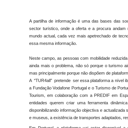
A partilha de informação é uma das bases das so
sector turístico, onde a oferta e a procura andam
mundo actual, cada vez mais apetrechado de tecno
essa mesma informação.
Neste campo, as pessoas com mobilidade reduzida –
ainda mais o problema, não só porque o turismo a
mas principalmente porque não dispõem de platafor
A “TUR4all” pretende ser essa plataforma a nível ibé
a Fundação Vodafone Portugal e o Turismo de Port
Tourism, em colaboração com a PREDIF em Espa
entidades querem criar uma ferramenta dinâmica 
disponibilizando informação objectiva e actualizad
e museus, a existência de transportes adaptados, re
Em Portugal, a plataforma vai estar disponível 