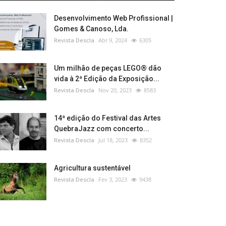
Desenvolvimento Web Profissional |
Gomes & Canoso, Lda.
Revista Descla
Abr 9, 2024
6305
Um milhão de peças LEGO® dão
vida à 2ª Edição da Exposição...
Revista Descla
Nov 20, 2023
8583
14ª edição do Festival das Artes
QuebraJazz com concerto...
Revista Descla
Jul 18, 2023
8352
Agricultura sustentável
Revista Descla
Fev 3, 2023
9438