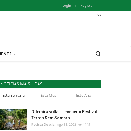
Login
/
Registar
IENTE
NOTÍCIAS MAIS LIDAS
Esta Semana
Este Mês
Este Ano
Odemira volta a receber o Festival
Terras Sem Sombra
Revista Descla
Ago 31, 2022
1145