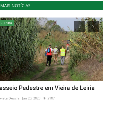
MAIS NOTÍCIAS
Cultura
Cultura
asseio Pedestre em Vieira de Leiria
Arte Urbana
homenageia
vista Descla
Jun 20, 2023
2107
Revista Descla
Ju