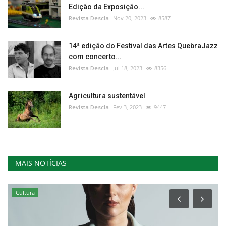
Edição da Exposição...
Revista Descla
Nov 20, 2023
8587
14ª edição do Festival das Artes QuebraJazz
com concerto...
Revista Descla
Jul 18, 2023
8356
Agricultura sustentável
Revista Descla
Fev 3, 2023
9447
MAIS NOTÍCIAS
Cultura