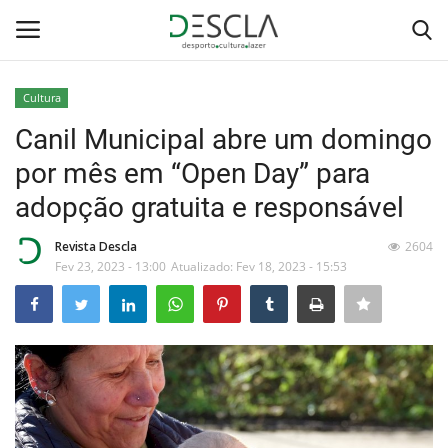
Cultura
Login
Registar
Canil Municipal abre um domingo
por mês em “Open Day” para
Home
adopção gratuita e responsável
...by Descla
Revista Descla
2604
Fev 23, 2023 - 13:00
Atualizado: Fev 18, 2023 - 15:53
Desporto
Contactos
Sobre Nós
Educação