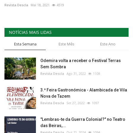
Revista Descla
Mai 18, 2021
4519
NOTÍCIAS MAIS LIDAS
Esta Semana
Este Mês
Este Ano
Odemira volta a receber o Festival Terras
Sem Sombra
Revista Descla
Ago 31, 2022
1108
3.ª Feira Gastronómica - Alambicada de Vila
Nova de Tazem
Revista Descla
Set 27, 2022
1097
"Lembras-te da Guerra Colonial?" no Teatro
das Beiras,...
Revista Descla
Out 21, 2024
1094