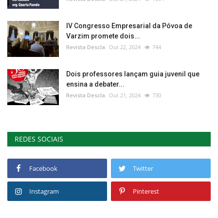
IV Congresso Empresarial da Póvoa de
Varzim promete dois...
Revista Descla
Out 22, 2024
744
Dois professores lançam guia juvenil que
ensina a debater...
Revista Descla
Out 21, 2024
730
REDES SOCIAIS
Facebook
Twitter
Instagram
Pinterest