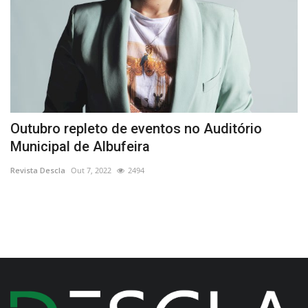
Outubro repleto de eventos no Auditório
C
Municipal de Albufeira
p
Revista Descla
Out 7, 2022
2494
Re