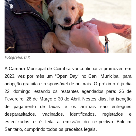
Estatuto Editorial
Saúde
Ficha técnica
Cultura
Fotografia: D.R.
A Câmara Municipal de Coimbra vai continuar a promover, em
Lazer
2023, vez por mês um “Open Day” no Canil Municipal, para
adopção gratuita e responsável de animais. O próximo é já dia
Ambiente
22, domingo, estando os restantes agendados para: 26 de
Fevereiro, 26 de Março e 30 de Abril. Nestes dias, há isenção
de pagamento de taxas e os animais são entregues
desparasitados, vacinados, identificados, registados e
esterilizados e é feita a emissão do respectivo Boletim
Sanitário, cumprindo todos os preceitos legais.