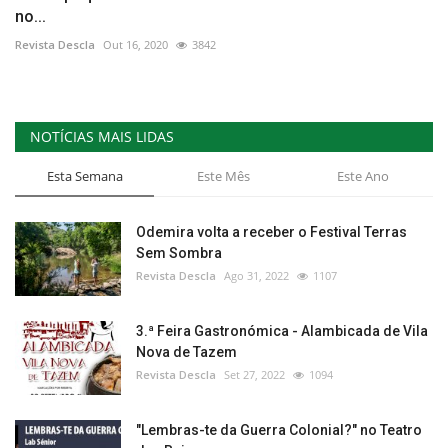
no...
Revista Descla
Out 16, 2020
3842
NOTÍCIAS MAIS LIDAS
Esta Semana
Este Mês
Este Ano
Odemira volta a receber o Festival Terras
Sem Sombra
Revista Descla
Ago 31, 2022
1107
3.ª Feira Gastronómica - Alambicada de Vila
Nova de Tazem
Revista Descla
Set 27, 2022
1094
"Lembras-te da Guerra Colonial?" no Teatro