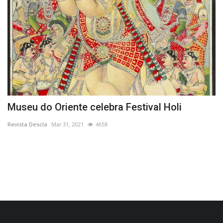
Museu do Oriente celebra Festival Holi
1
Revista Descla
Mar 31, 2021
4658
Re