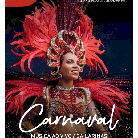
Estatuto Editorial
Saúde
Ficha técnica
Cultura
Lazer
Ambiente