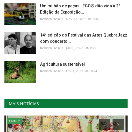
Um milhão de peças LEGO® dão vida à 2ª
Edição da Exposição...
Revista Descla
Nov 20, 2023
8602
14ª edição do Festival das Artes QuebraJazz
com concerto...
Revista Descla
Jul 18, 2023
8369
Agricultura sustentável
Revista Descla
Fev 3, 2023
9474
MAIS NOTÍCIAS
Cultura