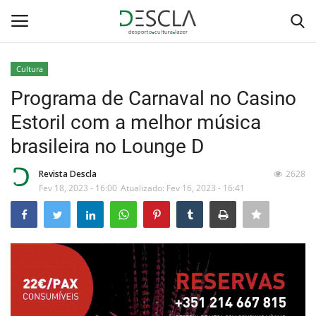
Cultura
Login
Registar
Programa de Carnaval no Casino
Estoril com a melhor música
Home
brasileira no Lounge D
...by Descla
Revista Descla
2628
Fev 18, 2023 - 16:00
Atualizado: Fev 16, 2023 - 16:41
Desporto
Contactos
Sobre Nós
Educação