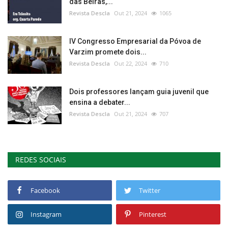
das Beiras,...
Revista Descla
Out 21, 2024
1065
IV Congresso Empresarial da Póvoa de
Varzim promete dois...
Revista Descla
Out 22, 2024
710
Dois professores lançam guia juvenil que
ensina a debater...
Revista Descla
Out 21, 2024
707
REDES SOCIAIS
Facebook
Twitter
Instagram
Pinterest