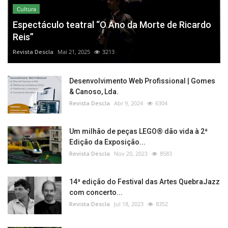
Cultura
Espectáculo teatral “O Ano da Morte de Ricardo
Reis”
Revista Descla
Mai 21, 2025
3213
Desenvolvimento Web Profissional | Gomes
& Canoso, Lda.
Revista Descla
Abr 9, 2024
6304
Um milhão de peças LEGO® dão vida à 2ª
Edição da Exposição...
Revista Descla
Nov 20, 2023
8583
14ª edição do Festival das Artes QuebraJazz
com concerto...
Revista Descla
Jul 18, 2023
8352