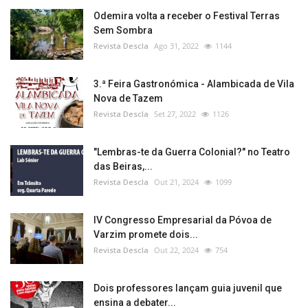
Odemira volta a receber o Festival Terras
Sem Sombra
Revista Descla
Ago 31, 2022
1144
3.ª Feira Gastronómica - Alambicada de Vila
Nova de Tazem
Revista Descla
Set 27, 2022
1126
"Lembras-te da Guerra Colonial?" no Teatro
das Beiras,...
Revista Descla
Out 21, 2024
1099
IV Congresso Empresarial da Póvoa de
Varzim promete dois...
Revista Descla
Out 22, 2024
754
Dois professores lançam guia juvenil que
ensina a debater...