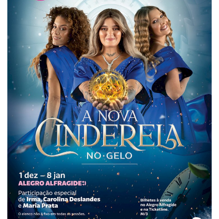
Estatuto Editorial
Saúde
Ficha técnica
Cultura
Lazer
Ambiente