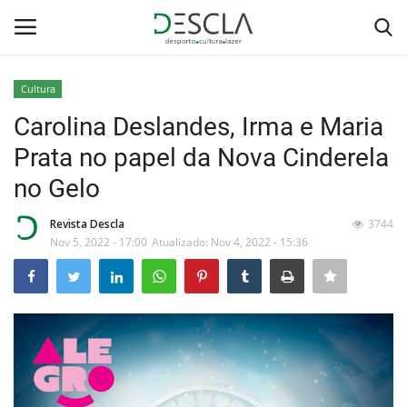
Cultura
Login
Registar
Carolina Deslandes, Irma e Maria
Prata no papel da Nova Cinderela
Home
no Gelo
...by Descla
Revista Descla
3744
Nov 5, 2022 - 17:00
Atualizado: Nov 4, 2022 - 15:36
Desporto
Contactos
Sobre Nós
Educação