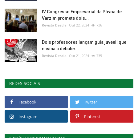
IV Congresso Empresarial da Póvoa de
Varzim promete dois...
Revista Descla
Out 22, 2024
736
Dois professores lançam guia juvenil que
ensina a debater...
Revista Descla
Out 21, 2024
735
REDES SOCIAIS
Facebook
Twitter
Instagram
Pinterest