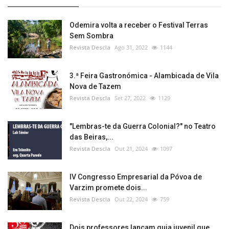
Odemira volta a receber o Festival Terras
Sem Sombra
Revista Descla
Ago 31, 2022
1144
3.ª Feira Gastronómica - Alambicada de Vila
Nova de Tazem
Revista Descla
Set 27, 2022
1129
"Lembras-te da Guerra Colonial?" no Teatro
das Beiras,...
Revista Descla
Out 21, 2024
1097
IV Congresso Empresarial da Póvoa de
Varzim promete dois...
Revista Descla
Out 22, 2024
759
Dois professores lançam guia juvenil que