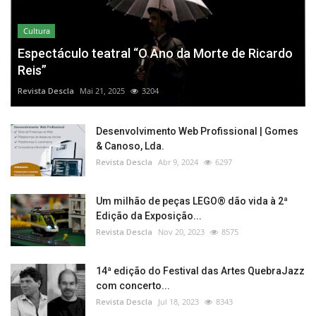
Cultura
Espectáculo teatral “O Ano da Morte de Ricardo
Reis”
Revista Descla
Mai 21, 2025
3204
Desenvolvimento Web Profissional | Gomes
& Canoso, Lda.
Revista Descla
Abr 9, 2024
6297
Um milhão de peças LEGO® dão vida à 2ª
Edição da Exposição...
Revista Descla
Nov 20, 2023
8575
14ª edição do Festival das Artes QuebraJazz
com concerto...
Revista Descla
Jul 18, 2023
8343