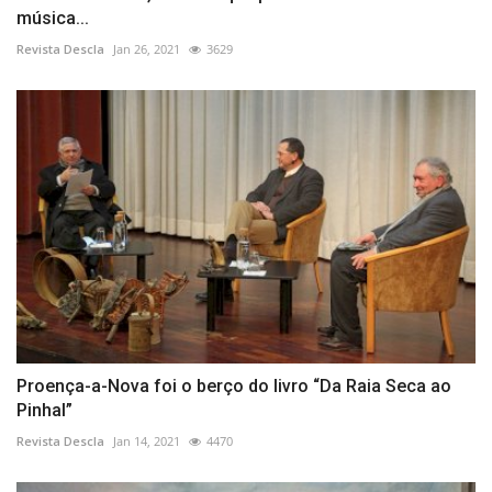
música...
Revista Descla
Jan 26, 2021
3629
Proença-a-Nova foi o berço do livro “Da Raia Seca ao
Pinhal”
Revista Descla
Jan 14, 2021
4470