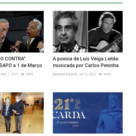
DO CONTRA”
A poesia de Luís Veiga Leitão
 SAPO a 1 de Março
musicada por Carlos Peninha
Mar 1, 2021
3903
Revista Descla
Jan 4, 2021
4049