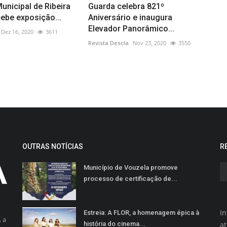
Municipal de Ribeira
Guarda celebra 821º
ebe exposição...
Aniversário e inaugura
Elevador Panorâmico...
Dez 16, 2020
3611
Revista Descla
Nov 23, 2020
3550
OUTRAS NOTÍCIAS
R
Município de Vouzela promove
processo de certificação de...
In
Estreia: A FLOR, a homenagem épica à
 a
história do cinema...
a