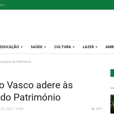
nica
EDUCAÇÃO
SAÚDE
CULTURA
LAZER
AMB
Europeias do Património
o Vasco adere às
 do Património
 24, 2020 - 14:56
3821