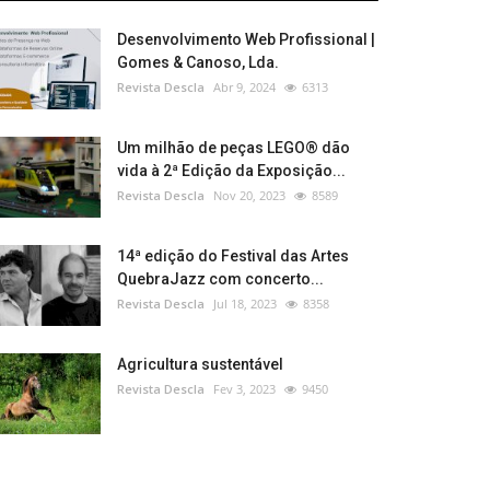
Desenvolvimento Web Profissional |
Gomes & Canoso, Lda.
Revista Descla
Abr 9, 2024
6313
Um milhão de peças LEGO® dão
vida à 2ª Edição da Exposição...
Revista Descla
Nov 20, 2023
8589
14ª edição do Festival das Artes
QuebraJazz com concerto...
Revista Descla
Jul 18, 2023
8358
Agricultura sustentável
Revista Descla
Fev 3, 2023
9450