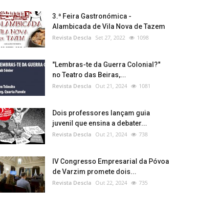
3.ª Feira Gastronómica -
Alambicada de Vila Nova de Tazem
Revista Descla
Set 27, 2022
1098
"Lembras-te da Guerra Colonial?"
no Teatro das Beiras,...
Revista Descla
Out 21, 2024
1081
Dois professores lançam guia
juvenil que ensina a debater...
Revista Descla
Out 21, 2024
738
IV Congresso Empresarial da Póvoa
de Varzim promete dois...
Revista Descla
Out 22, 2024
735