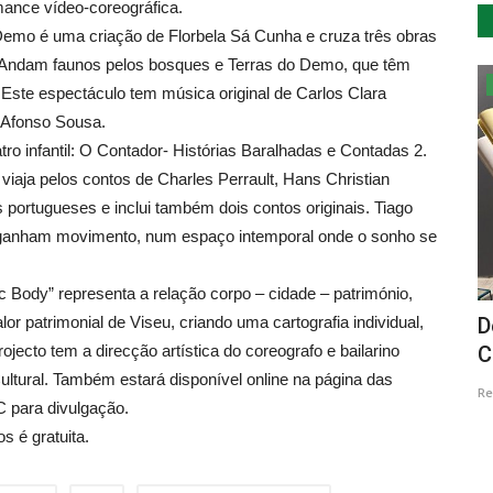
mance vídeo-coreográfica.
Demo é uma criação de Florbela Sá Cunha e cruza três obras
s, Andam faunos pelos bosques e Terras do Demo, que têm
Cultura
 Este espectáculo tem música original de
Carlos Clara
 Afonso Sousa.
ro infantil: O Contador- Histórias Baralhadas e Contadas 2.
viaja pelos contos de Charles Perrault, Hans Christian
 portugueses e inclui também dois contos originais. Tiago
s ganham movimento, num espaço intemporal onde o sonho se
ic Body” representa a relação corpo – cidade – património,
r patrimonial de Viseu, criando uma cartografia individual,
ho em
Dullmea apresenta o novo disco “Lloc
D
ecto tem a direcção artística do coreografo e bailarino
Comú”
C
tural. Também estará disponível online na página das
Revista Descla
Abr 9, 2023
2578
Re
 para divulgação.
 é gratuita.