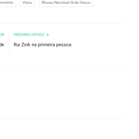
trimónio
Viseu
Museu Nacional Grão Vasco
OR
PRÓXIMO ARTIGO
de
Rui Zink na primeira pessoa