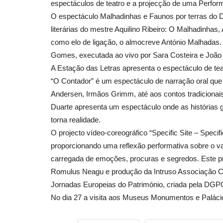
espectáculos de teatro e a projecção de uma Perfor
O espectáculo Malhadinhas e Faunos por terras do 
literárias do mestre Aquilino Ribeiro: O Malhadinha
Cultura
como elo de ligação, o almocreve António Malhadas.
Gomes
, executada ao vivo por
Sara Costeira
e João
A Estação das Letras apresenta o espectáculo de teat
“O Contador” é um espectáculo de narração oral que 
Andersen, Irmãos Grimm, até aos contos tradicionais
Duarte apresenta um espectáculo onde as história
torna realidade.
O projecto vídeo-coreográfico “Specific Site – Specif
proporcionando uma reflexão performativa sobre o valo
Passeios na Muleta Álvaro Vel
carregada de emoções, procuras e segredos. Este proj
Setembro e Outubro
Romulus Neagu e produção da Intruso Associação Cul
Revista Descla
Set 21, 2022
3654
Jornadas Europeias do Património, criada pela DGPC
No dia 27 a visita aos Museus Monumentos e Palácios