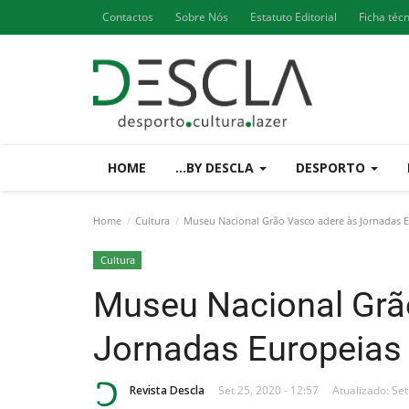
Contactos
Sobre Nós
Estatuto Editorial
Ficha téc
HOME
...BY DESCLA
DESPORTO
Home
Cultura
Museu Nacional Grão Vasco adere às Jornadas 
Cultura
Museu Nacional Grã
Jornadas Europeias
Revista Descla
Set 25, 2020 - 12:57
Atualizado: Set