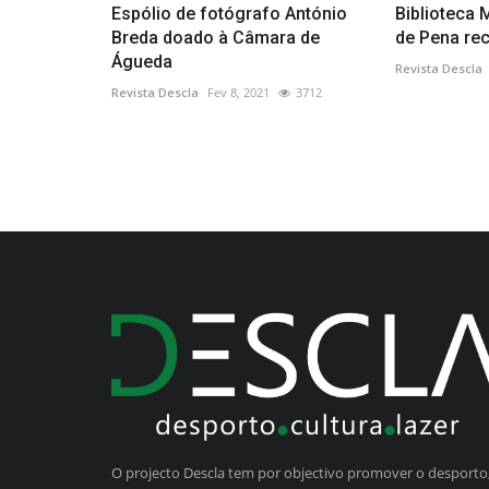
Espólio de fotógrafo António
Biblioteca 
Breda doado à Câmara de
de Pena rec
Águeda
Revista Descla
Revista Descla
Fev 8, 2021
3712
O projecto Descla tem por objectivo promover o desporto,