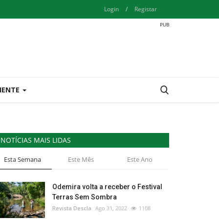
Login
/
Registar
IENTE
NOTÍCIAS MAIS LIDAS
Esta Semana
Este Mês
Este Ano
Odemira volta a receber o Festival
Terras Sem Sombra
Revista Descla
Ago 31, 2022
1108