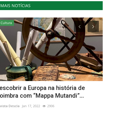
MAIS NOTÍCIAS
Cultura
Cultura
escobrir a Europa na história de
Autarquia d
oimbra com “Mappa Mutandi”...
Posturas d
vista Descla
Jan 17, 2022
2906
Revista Descla
De