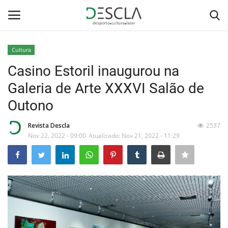
Cultura
Login
Registar
Casino Estoril inaugurou na
Galeria de Arte XXXVI Salão de
Home
Outono
...by Descla
Revista Descla
2537
Nov 22, 2022 - 09:00
Atualizado: Nov 21, 2022 - 11:29
Desporto
Contactos
Sobre Nós
Educação