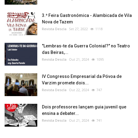
3.ª Feira Gastronómica - Alambicada de Vila
Nova de Tazem
Revista Descla
Set 27, 2022
1118
"Lembras-te da Guerra Colonial?" no Teatro
das Beiras,...
Revista Descla
Out 21, 2024
1095
IV Congresso Empresarial da Póvoa de
Varzim promete dois...
Revista Descla
Out 22, 2024
747
Dois professores lançam guia juvenil que
ensina a debater...
Revista Descla
Out 21, 2024
741