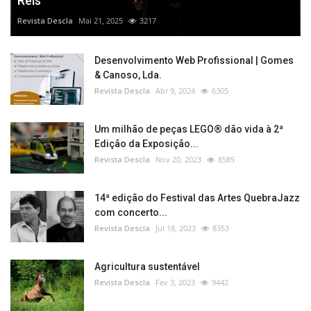
Reis”
Revista Descla
Mai 21, 2025
3217
Desenvolvimento Web Profissional | Gomes
& Canoso, Lda.
Revista Descla
Abr 9, 2024
6305
Um milhão de peças LEGO® dão vida à 2ª
Edição da Exposição...
Revista Descla
Nov 20, 2023
8585
14ª edição do Festival das Artes QuebraJazz
com concerto...
Revista Descla
Jul 18, 2023
8353
Agricultura sustentável
Revista Descla
Fev 3, 2023
9442