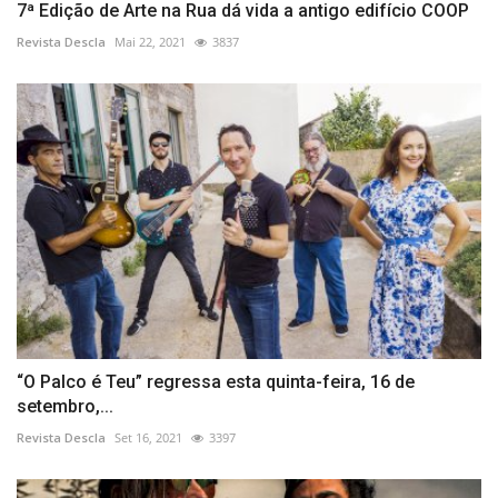
7ª Edição de Arte na Rua dá vida a antigo edifício COOP
Revista Descla
Mai 22, 2021
3837
“O Palco é Teu” regressa esta quinta-feira, 16 de
setembro,...
Revista Descla
Set 16, 2021
3397