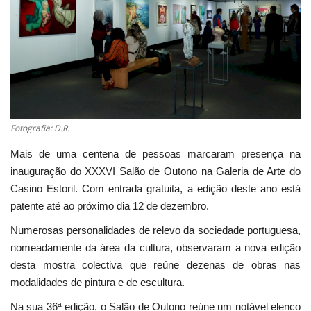
Estatuto Editorial
Saúde
Ficha técnica
Fotografia: D.R.
Cultura
Mais de uma centena de pessoas marcaram presença na
Lazer
inauguração do XXXVI Salão de Outono na Galeria de Arte do
Casino Estoril. Com entrada gratuita, a edição deste ano está
Ambiente
patente até ao próximo dia 12 de dezembro.
Numerosas personalidades de relevo da sociedade portuguesa,
nomeadamente da área da cultura, observaram a nova edição
desta mostra colectiva que reúne dezenas de obras nas
modalidades de pintura e de escultura.
Na sua 36ª edição, o Salão de Outono reúne um notável elenco