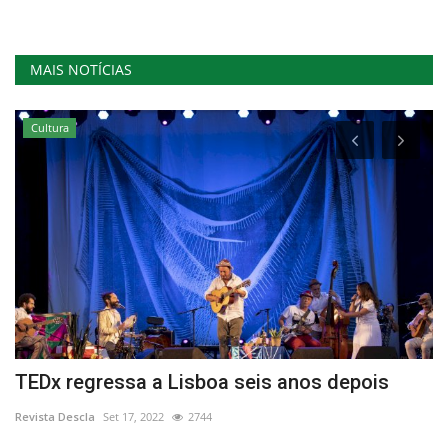
MAIS NOTÍCIAS
Cultura
ro
TEDx regressa a Lisboa seis anos depois
C
a
Revista Descla
Set 17, 2022
2744
Re