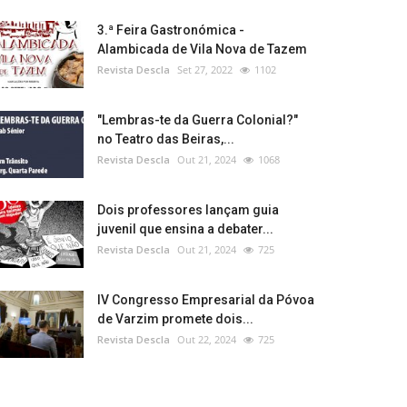
3.ª Feira Gastronómica -
Alambicada de Vila Nova de Tazem
Revista Descla
Set 27, 2022
1102
"Lembras-te da Guerra Colonial?"
no Teatro das Beiras,...
Revista Descla
Out 21, 2024
1068
Dois professores lançam guia
juvenil que ensina a debater...
Revista Descla
Out 21, 2024
725
IV Congresso Empresarial da Póvoa
de Varzim promete dois...
Revista Descla
Out 22, 2024
725