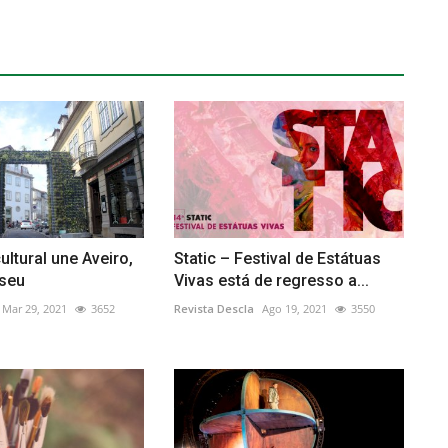
ultural une Aveiro,
Static – Festival de Estátuas
iseu
Vivas está de regresso a...
Mar 29, 2021
3652
Revista Descla
Ago 19, 2021
3550