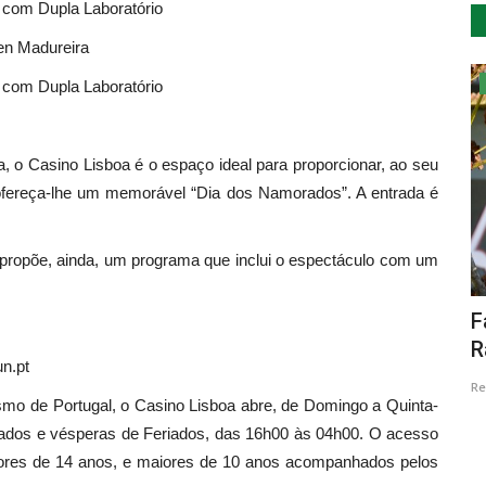
) com Dupla Laboratório
en Madureira
Cultura
) com Dupla Laboratório
, o Casino Lisboa é o espaço ideal para proporcionar, ao seu
 ofereça-lhe um memorável “Dia dos Namorados”. A entrada é
 propõe, ainda, um programa que inclui o espectáculo com um
posição
Fátima Lopes apresenta livro na
L
Radiolândia
c
n.pt
Revista Descla
Out 4, 2022
2750
Re
ismo de Portugal, o Casino Lisboa abre, de Domingo a Quinta-
bados e vésperas de Feriados, das 16h00 às 04h00. O acesso
maiores de 14 anos, e maiores de 10 anos acompanhados pelos