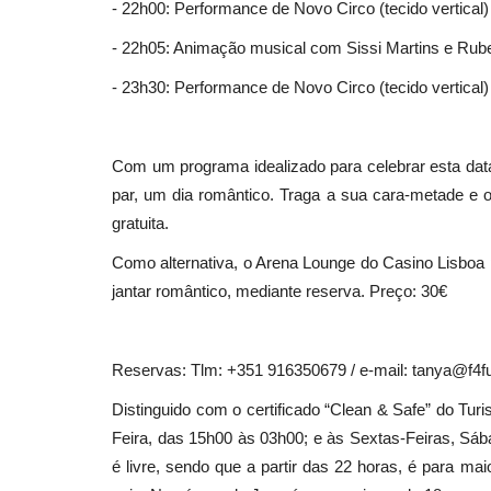
- 22h00: Performance de Novo Circo (tecido vertical
- 22h05: Animação musical com Sissi Martins e Rub
Cultura
- 23h30: Performance de Novo Circo (tecido vertical
Com um programa idealizado para celebrar esta data
par, um dia romântico. Traga a sua cara-metade e
gratuita.
Como alternativa, o Arena Lounge do Casino Lisboa
jantar romântico, mediante reserva. Preço: 30€
Obra de José d’Almeida em ex
no Museu da Geodesia
Reservas: Tlm: +351 916350679 / e-mail: tanya@f4fu
Revista Descla
Set 27, 2023
2041
Distinguido com o certificado “Clean & Safe” do Tur
Feira, das 15h00 às 03h00; e às Sextas-Feiras, Sá
é livre, sendo que a partir das 22 horas, é para 