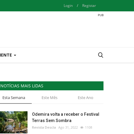
Login
/
Registar
IENTE
NOTÍCIAS MAIS LIDAS
Esta Semana
Este Mês
Este Ano
Odemira volta a receber o Festival
Terras Sem Sombra
Revista Descla
Ago 31, 2022
1108