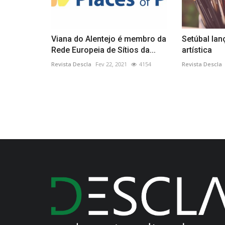
Viana do Alentejo é membro da
Setúbal lan
Rede Europeia de Sítios da...
artística
Revista Descla
Fev 22, 2021
4154
Revista Descla