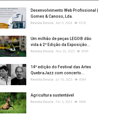
Desenvolvimento Web Profissional |
Gomes & Canoso, Lda.
Revista Descla
Abr 9, 2024
6318
Um milhão de peças LEGO® dão
vida à 2ª Edição da Exposição...
Revista Descla
Nov 20, 2023
8599
14ª edição do Festival das Artes
QuebraJazz com concerto...
Revista Descla
Jul 18, 2023
8364
Agricultura sustentável
Revista Descla
Fev 3, 2023
9468