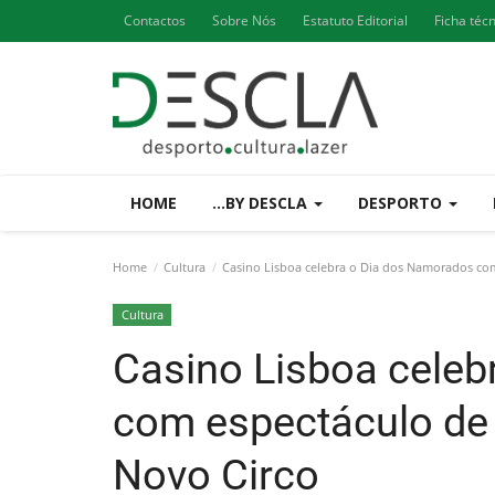
Contactos
Sobre Nós
Estatuto Editorial
Ficha téc
HOME
...BY DESCLA
DESPORTO
Home
Cultura
Casino Lisboa celebra o Dia dos Namorados com
Cultura
Casino Lisboa cele
com espectáculo de 
Novo Circo