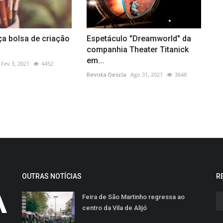
ça bolsa de criação
Espetáculo "Dreamworld" da
companhia Theater Titanick
em...
Fev 3, 2021
4452
Revista Descla
Ago 31, 2021
3648
OUTRAS NOTÍCIAS
R
Feira de São Martinho regressa ao
centro da Vila de Alijó