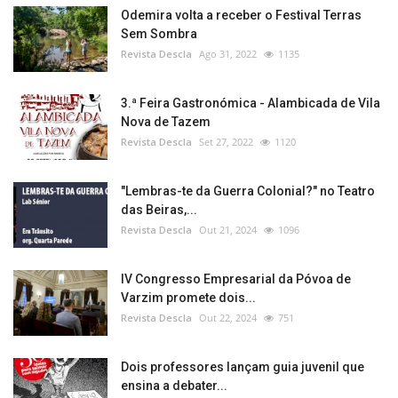
Odemira volta a receber o Festival Terras
Sem Sombra
Revista Descla
Ago 31, 2022
1135
3.ª Feira Gastronómica - Alambicada de Vila
Nova de Tazem
Revista Descla
Set 27, 2022
1120
"Lembras-te da Guerra Colonial?" no Teatro
das Beiras,...
Revista Descla
Out 21, 2024
1096
IV Congresso Empresarial da Póvoa de
Varzim promete dois...
Revista Descla
Out 22, 2024
751
Dois professores lançam guia juvenil que
ensina a debater...