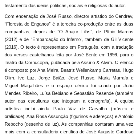
testamento das ideias políticas, sociais e religiosas do autor.
Com encenação de José Russo, director artístico do Cendrev,
“Floresta de Enganos” é a terceira co-produção entre as duas
companhias, depois de “O Abajur Lilás”, de Plínio Marcos
(2012) e de “Embarcação do Inferno”, também de Gil Vicente
(2016). O texto é representado em Português, com a tradução
dos versos castelhanos feita por José Bento em 1999, para o
Teatro da Cornucópia, publicada pela Assírio & Alvim. O elenco
é composto por Ana Meira, Beatriz Wellenkamp Carretas, Hugo
Olim, Ivo Luz, Jorge Baião, José Russo, Maria Marrafa e
Miguel Magalhães e o espaço cénico foi criado por João
Mendes Ribeiro, Luísa Bebiano e Sebastião Resende (também
autor das esculturas que integram a cenografia). A equipa
artística inclui ainda Paulo Vaz de Carvalho (música e
oralidade), Ana Rosa Assunção (figurinos e adereços) e António
Rebocho (desenho de luz). As companhias contaram uma vez
mais com a consultadoria científica de José Augusto Cardoso