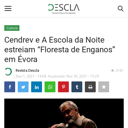
Cultura
Login
Registar
Cendrev e A Escola da Noite
estreiam “Floresta de Enganos”
Home
em Évora
...by Descla
Revista Descla
3181
Dez 1, 2021 - 14:08
Atualizado: Nov 30, 2021 - 15:29
Desporto
Contactos
Sobre Nós
Educação