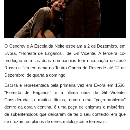
Estatuto Editorial
Saúde
Ficha técnica
O Cendrev e A Escola da Noite estreiam a 2 de Dezembro, em
Évora, “Floresta de Enganos”, de Gil Vicente. A terceira co-
Cultura
produção entre as duas companhias tem encenação de José
Russo e fica em cena no Teatro Garcia de Resende até 12 de
Lazer
Dezembro, de quarta a domingo.
Ambiente
Escrita e representada pela primeira vez em Évora em 1536,
“Floresta de Enganos” é a última obra de Gil Vicente.
Considerada, a muitos títulos, como uma “peça-problema”
dentro da obra vicentina, é uma peça de enigmas e mistérios,
de subentendidos que deixaram de ter o seu contexto, em que
se cruzam os planos de seres mitológicos e terrenais.