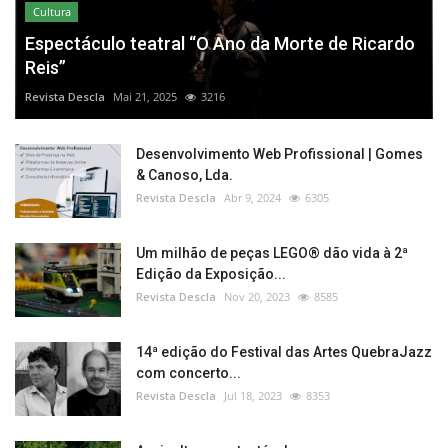
Cultura
Espectáculo teatral “O Ano da Morte de Ricardo
Reis”
Revista Descla
Mai 21, 2025
3216
Desenvolvimento Web Profissional | Gomes
& Canoso, Lda.
Revista Descla
Abr 9, 2024
6305
Um milhão de peças LEGO® dão vida à 2ª
Edição da Exposição...
Revista Descla
Nov 20, 2023
8585
14ª edição do Festival das Artes QuebraJazz
com concerto...
Revista Descla
Jul 18, 2023
8353