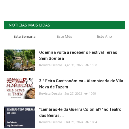
NOTÍCIAS MAIS LIDAS
Esta Semana
Este Mês
Este Ano
Odemira volta a receber o Festival Terras
Sem Sombra
Revista Descla
Ago 31, 2022
1108
3.ª Feira Gastronómica - Alambicada de Vila
Nova de Tazem
Revista Descla
Set 27, 2022
1099
"Lembras-te da Guerra Colonial?" no Teatro
das Beiras,...
Revista Descla
Out 21, 2024
1064