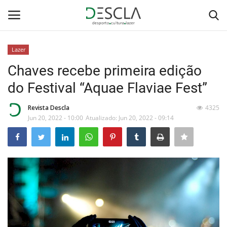
Lazer
Login
Registar
Chaves recebe primeira edição
do Festival “Aquae Flaviae Fest”
Home
Revista Descla
4325
...by Descla
Jun 20, 2022 - 10:00
Atualizado: Jun 20, 2022 - 09:14
Desporto
Contactos
Sobre Nós
Educação