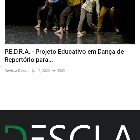
P.E.D.R.A. - Projeto Educativo em Dança de
M
Repertório para...
R
Revista Descla
Jun 9, 2020
4360
Re