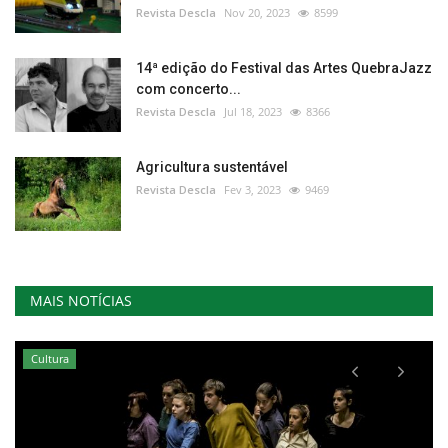
Revista Descla
Nov 20, 2023
8599
14ª edição do Festival das Artes QuebraJazz
com concerto...
Revista Descla
Jul 18, 2023
8366
Agricultura sustentável
Revista Descla
Fev 3, 2023
9469
MAIS NOTÍCIAS
Cultura