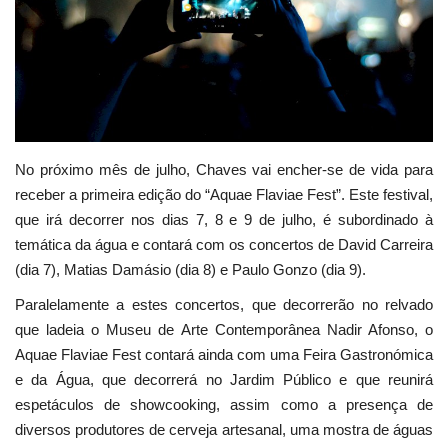
Estatuto Editorial
Saúde
Ficha técnica
No próximo mês de julho, Chaves vai encher-se de vida para
Cultura
receber a primeira edição do “Aquae Flaviae Fest”. Este festival,
que irá decorrer nos dias 7, 8 e 9 de julho, é subordinado à
Lazer
temática da água e contará com os concertos de David Carreira
(dia 7), Matias Damásio (dia 8) e Paulo Gonzo (dia 9).
Ambiente
Paralelamente a estes concertos, que decorrerão no relvado
que ladeia o Museu de Arte Contemporânea Nadir Afonso, o
Aquae Flaviae Fest contará ainda com uma Feira Gastronómica
e da Água, que decorrerá no Jardim Público e que reunirá
espetáculos de showcooking, assim como a presença de
diversos produtores de cerveja artesanal, uma mostra de águas