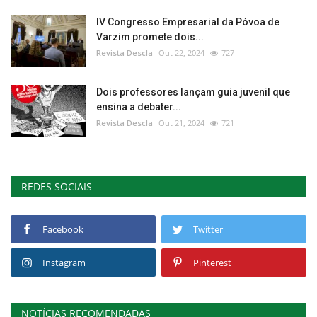
IV Congresso Empresarial da Póvoa de
Varzim promete dois...
Revista Descla
Out 22, 2024
727
Dois professores lançam guia juvenil que
ensina a debater...
Revista Descla
Out 21, 2024
721
REDES SOCIAIS
Facebook
Twitter
Instagram
Pinterest
NOTÍCIAS RECOMENDADAS