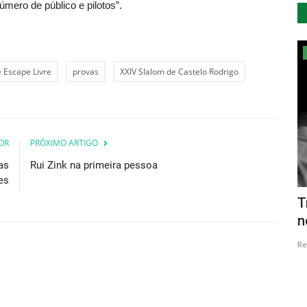
úmero de público e pilotos”.
Cultura
 Escape Livre
provas
XXIV Slalom de Castelo Rodrigo
OR
PRÓXIMO ARTIGO
as
Rui Zink na primeira pessoa
es
9.º
“Armour” selecionado para o RIDM -
T
Montreal International...
n
Revista Descla
Out 23, 2020
3486
Re