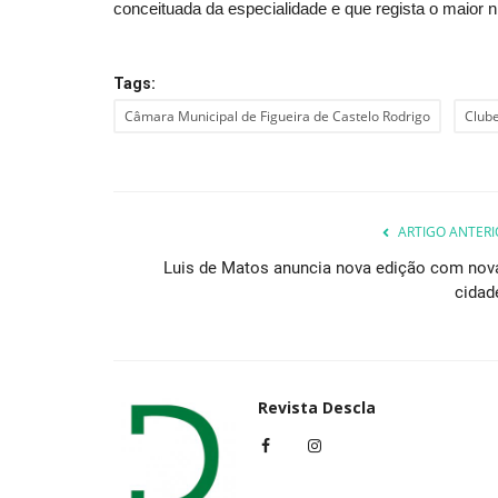
conceituada da especialidade e que regista o maior n
Tags:
Cultura
Câmara Municipal de Figueira de Castelo Rodrigo
Clube
ARTIGO ANTERI
Luis de Matos anuncia nova edição com nov
cidad
S. João da Madeira celebra o 4
aniversário do 25 de...
Revista Descla
Abr 24, 2023
2216
Revista Descla