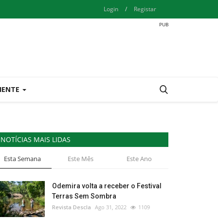
Login
/
Registar
IENTE
NOTÍCIAS MAIS LIDAS
Esta Semana
Este Mês
Este Ano
Odemira volta a receber o Festival
Terras Sem Sombra
Revista Descla
Ago 31, 2022
1109