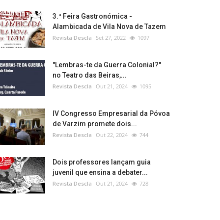
3.ª Feira Gastronómica -
Alambicada de Vila Nova de Tazem
Revista Descla
Set 27, 2022
1097
"Lembras-te da Guerra Colonial?"
no Teatro das Beiras,...
Revista Descla
Out 21, 2024
1095
IV Congresso Empresarial da Póvoa
de Varzim promete dois...
Revista Descla
Out 22, 2024
744
Dois professores lançam guia
juvenil que ensina a debater...
Revista Descla
Out 21, 2024
728