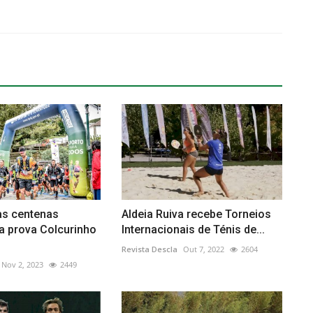
as centenas
Aldeia Ruiva recebe Torneios
a prova Colcurinho
Internacionais de Ténis de...
Revista Descla
Out 7, 2022
2604
Nov 2, 2023
2449