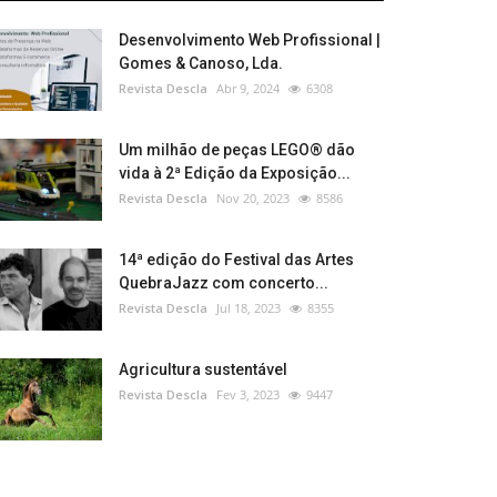
Desenvolvimento Web Profissional |
Gomes & Canoso, Lda.
Revista Descla
Abr 9, 2024
6308
Um milhão de peças LEGO® dão
vida à 2ª Edição da Exposição...
Revista Descla
Nov 20, 2023
8586
14ª edição do Festival das Artes
QuebraJazz com concerto...
Revista Descla
Jul 18, 2023
8355
Agricultura sustentável
Revista Descla
Fev 3, 2023
9447