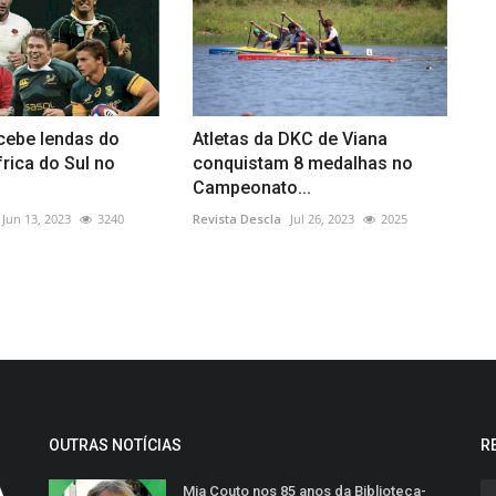
cebe lendas do
Atletas da DKC de Viana
rica do Sul no
conquistam 8 medalhas no
Campeonato...
Jun 13, 2023
3240
Revista Descla
Jul 26, 2023
2025
OUTRAS NOTÍCIAS
R
Mia Couto nos 85 anos da Biblioteca-