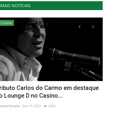
MAIS NOTÍCIAS
Cultura
Cultura
ributo Carlos do Carmo em destaque
Rodrigo Gu
o Lounge D no Casino...
convidado d
vista Descla
Out 19, 2021
2833
Revista Descla
No