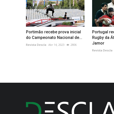
Portimão recebe prova inicial
Portugal re
do Campeonato Nacional de...
Rugby da Áf
Jamor
Revista Descla
Abr 14, 2023
2806
Revista Descla