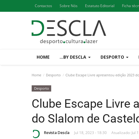
Contactos
Sobre Nós
Estatuto Editorial
Ficha téc
HOME
...BY DESCLA
DESPORTO
Home
Desporto
Clube Escape Livre apresentou edição 2023 do
Desporto
Clube Escape Livre 
do Slalom de Castel
Revista Descla
Jul 18, 2023 - 18:30
Atualizado: Jul 