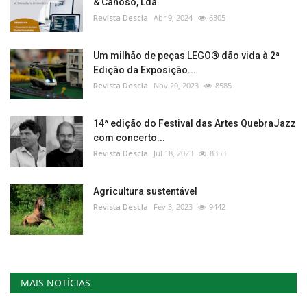
& Canoso, Lda.
Revista Descla
Abr 9, 2024
6305
Um milhão de peças LEGO® dão vida à 2ª
Edição da Exposição...
Revista Descla
Nov 20, 2023
8585
14ª edição do Festival das Artes QuebraJazz
com concerto...
Revista Descla
Jul 18, 2023
8353
Agricultura sustentável
Revista Descla
Fev 3, 2023
9442
MAIS NOTÍCIAS