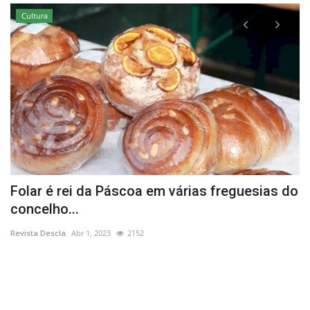
Cultura
Folar é rei da Páscoa em várias freguesias do
S
concelho...
d
Revista Descla
Abr 1, 2023
2152
Re