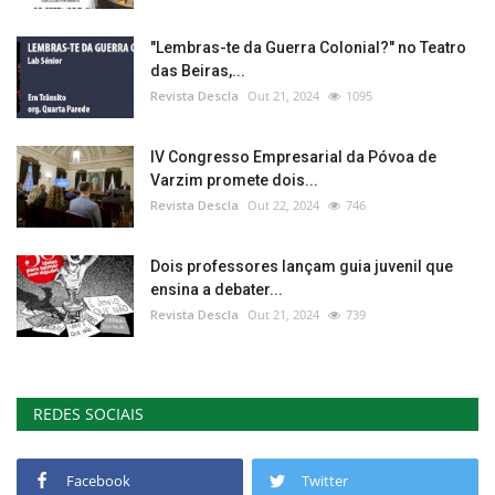
"Lembras-te da Guerra Colonial?" no Teatro
das Beiras,...
Revista Descla
Out 21, 2024
1095
IV Congresso Empresarial da Póvoa de
Varzim promete dois...
Revista Descla
Out 22, 2024
746
Dois professores lançam guia juvenil que
ensina a debater...
Revista Descla
Out 21, 2024
739
REDES SOCIAIS
Facebook
Twitter