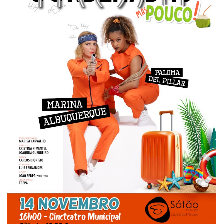
Estatuto Editorial
Saúde
Ficha técnica
Cultura
Lazer
Ambiente