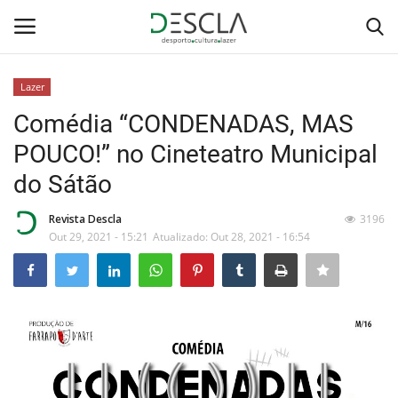
Lazer
Login
Registar
Comédia “CONDENADAS, MAS
POUCO!” no Cineteatro Municipal
Home
do Sátão
...by Descla
Revista Descla
3196
Out 29, 2021 - 15:21
Atualizado: Out 28, 2021 - 16:54
Desporto
Contactos
Sobre Nós
Educação