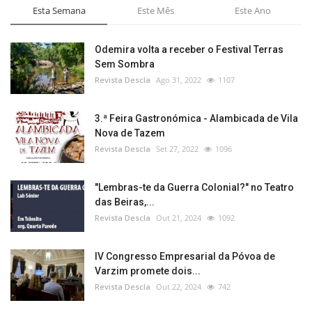
Esta Semana
Este Mês
Este Ano
Odemira volta a receber o Festival Terras
Sem Sombra
Revista Descla
Ago 31, 2022
1107
3.ª Feira Gastronómica - Alambicada de Vila
Nova de Tazem
Revista Descla
Set 27, 2022
1096
"Lembras-te da Guerra Colonial?" no Teatro
das Beiras,...
Revista Descla
Out 21, 2024
1092
IV Congresso Empresarial da Póvoa de
Varzim promete dois...
Revista Descla
Out 22, 2024
742