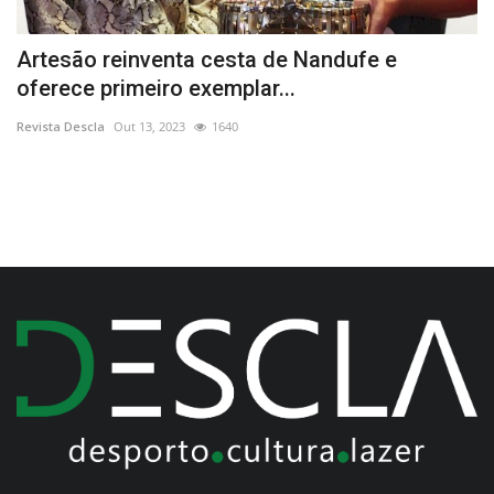
Artesão reinventa cesta de Nandufe e
P
oferece primeiro exemplar...
d
Revista Descla
Out 13, 2023
1640
Re