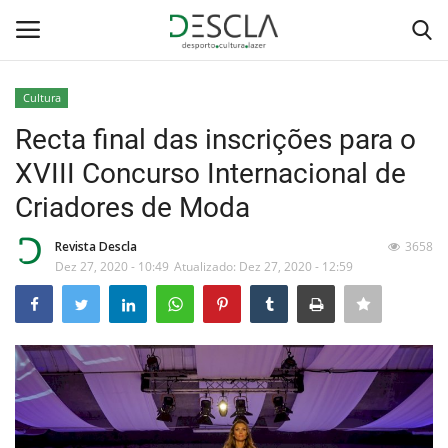
Cultura
Login
Registar
Recta final das inscrições para o
XVIII Concurso Internacional de
Home
Criadores de Moda
...by Descla
Revista Descla
3658
Dez 27, 2020 - 10:49
Atualizado: Dez 27, 2020 - 12:59
Desporto
Contactos
Sobre Nós
Educação