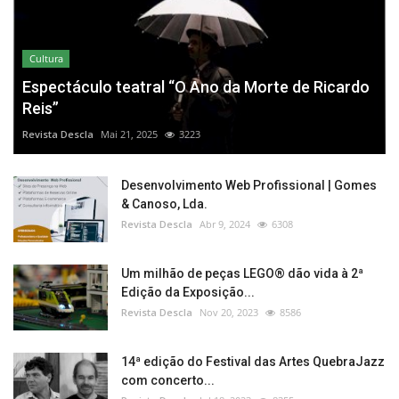
Cultura
Espectáculo teatral “O Ano da Morte de Ricardo
Reis”
Revista Descla
Mai 21, 2025
3223
Desenvolvimento Web Profissional | Gomes
& Canoso, Lda.
Revista Descla
Abr 9, 2024
6308
Um milhão de peças LEGO® dão vida à 2ª
Edição da Exposição...
Revista Descla
Nov 20, 2023
8586
14ª edição do Festival das Artes QuebraJazz
com concerto...