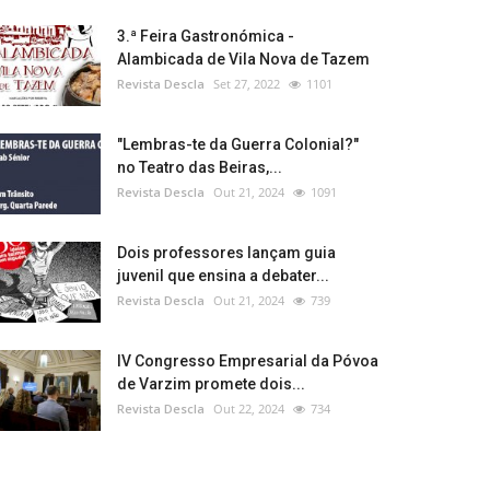
3.ª Feira Gastronómica -
Alambicada de Vila Nova de Tazem
Revista Descla
Set 27, 2022
1101
"Lembras-te da Guerra Colonial?"
no Teatro das Beiras,...
Revista Descla
Out 21, 2024
1091
Dois professores lançam guia
juvenil que ensina a debater...
Revista Descla
Out 21, 2024
739
IV Congresso Empresarial da Póvoa
de Varzim promete dois...
Revista Descla
Out 22, 2024
734