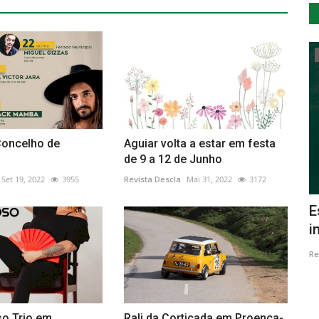
Agricultura sustentável
Concelho de
Aguiar volta a estar em festa
de 9 a 12 de Junho
Set 19, 2022
3955
Revista Descla
Mai 31, 2022
3172
” em
Agricultura sustentável
E
i
Revista Descla
Fev 3, 2023
9461
Re
so Trio em
Rali da Cortiçada em Proença-