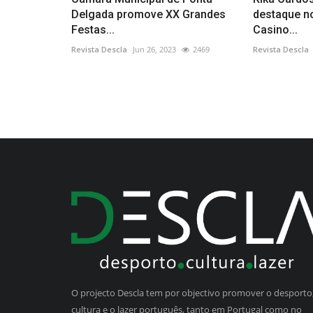
Delgada promove XX Grandes
destaque n
Festas...
Casino...
Revista Descla
Jun 26, 2023
2469
Revista Descla
O projecto Descla tem por objectivo promover o desporto,
cultura e o lazer português, tanto em Portugal como no