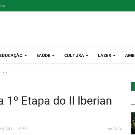
nica
EDUCAÇÃO
SAÚDE
CULTURA
LAZER
AMB
 Raid
 1º Etapa do II Iberian
t 8, 2021 - 15:55
3494