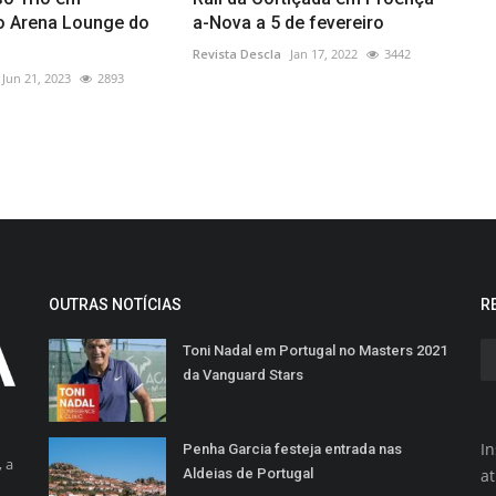
o Arena Lounge do
a-Nova a 5 de fevereiro
Revista Descla
Jan 17, 2022
3442
Jun 21, 2023
2893
OUTRAS NOTÍCIAS
R
Toni Nadal em Portugal no Masters 2021
da Vanguard Stars
In
Penha Garcia festeja entrada nas
 a
Aldeias de Portugal
a