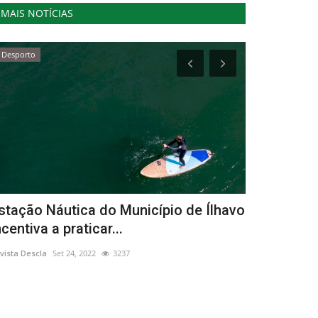
MAIS NOTÍCIAS
Desporto
Lazer
stação Náutica do Município de Ílhavo
Trabalhado
ncentiva a praticar...
aos palcos
vista Descla
Set 24, 2022
3237
Revista Descla
Ag