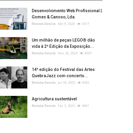
Desenvolvimento Web Profissional |
Gomes & Canoso, Lda.
Revista Descla
Abr 9, 2024
6317
Um milhão de peças LEGO® dão
vida à 2ª Edição da Exposição...
Revista Descla
Nov 20, 2023
8597
14ª edição do Festival das Artes
QuebraJazz com concerto...
Revista Descla
Jul 18, 2023
8362
Agricultura sustentável
Revista Descla
Fev 3, 2023
9461