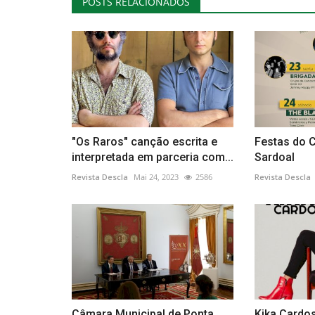
POSTS RELACIONADOS
Educação
"Os Raros" canção escrita e
Festas do 
interpretada em parceria com...
Sardoal
Revista Descla
Mai 24, 2023
2586
Revista Descla
“Livros com Asas – Take-away
Viana do Alentejo
Revista Descla
Jan 23, 2021
4422
Câmara Municipal de Ponta
Kika Cardo