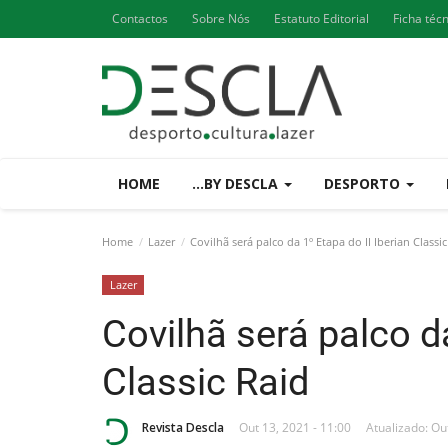
Contactos
Sobre Nós
Estatuto Editorial
Ficha téc
HOME
...BY DESCLA
DESPORTO
Home
Lazer
Covilhã será palco da 1º Etapa do II Iberian Classic
Lazer
Covilhã será palco da
Classic Raid
Revista Descla
Out 13, 2021 - 11:00
Atualizado: Ou