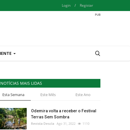
Login
/
Registar
IENTE
NOTÍCIAS MAIS LIDAS
Esta Semana
Este Mês
Este Ano
Odemira volta a receber o Festival
Terras Sem Sombra
Revista Descla
Ago 31, 2022
1110