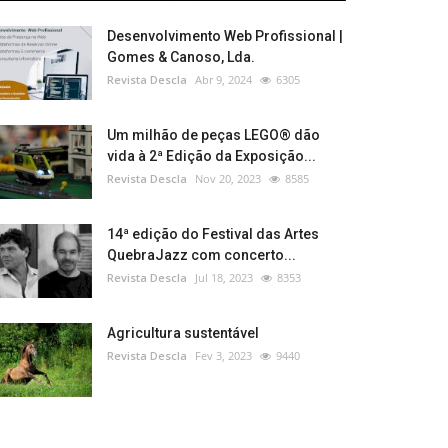
Desenvolvimento Web Profissional |
Gomes & Canoso, Lda.
Revista Descla
Abr 9, 2024
6305
Um milhão de peças LEGO® dão
vida à 2ª Edição da Exposição...
Revista Descla
Nov 20, 2023
8585
14ª edição do Festival das Artes
QuebraJazz com concerto...
Revista Descla
Jul 18, 2023
8353
Agricultura sustentável
Revista Descla
Fev 3, 2023
9440