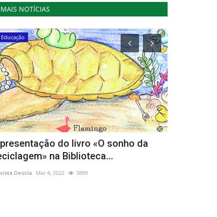
MAIS NOTÍCIAS
Educação
Educação
presentação do livro «O sonho da
Passeio In
eciclagem» na Biblioteca...
Natural da
vista Descla
Mar 4, 2022
3889
Revista Descla
Ju