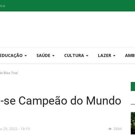
nica
EDUCAÇÃO
SAÚDE
CULTURA
LAZER
AMB
 Bike Trial
u-se Campeão do Mundo
o 29, 2022 - 18:19
2894