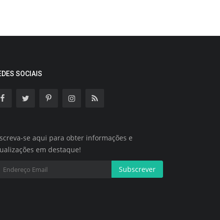
EDES SOCIAIS
screva-se aqui para obter informações e
tualizações em destaque!
Subscrever