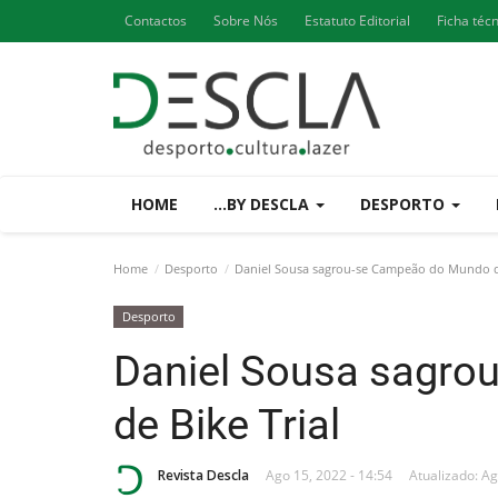
Contactos
Sobre Nós
Estatuto Editorial
Ficha téc
HOME
...BY DESCLA
DESPORTO
Home
Desporto
Daniel Sousa sagrou-se Campeão do Mundo de
Desporto
Daniel Sousa sagro
de Bike Trial
Revista Descla
Ago 15, 2022 - 14:54
Atualizado: Ag