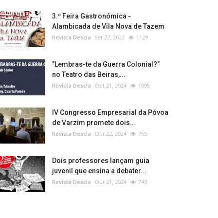
3.ª Feira Gastronómica -
Alambicada de Vila Nova de Tazem
Revista Descla
Set 27, 2022
1129
"Lembras-te da Guerra Colonial?"
no Teatro das Beiras,...
Revista Descla
Out 21, 2024
1095
IV Congresso Empresarial da Póvoa
de Varzim promete dois...
Revista Descla
Out 22, 2024
755
Dois professores lançam guia
juvenil que ensina a debater...
Revista Descla
Out 21, 2024
743