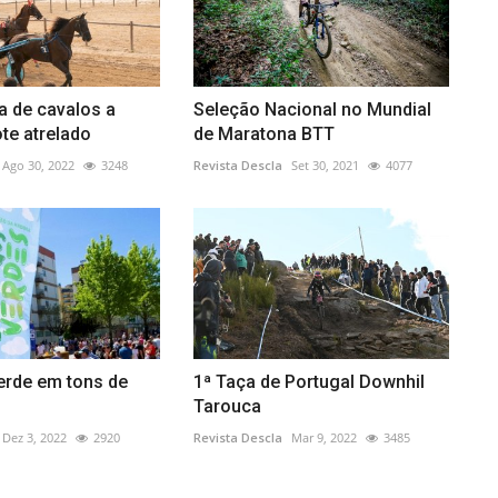
a de cavalos a
Seleção Nacional no Mundial
ote atrelado
de Maratona BTT
Ago 30, 2022
3248
Revista Descla
Set 30, 2021
4077
rde em tons de
1ª Taça de Portugal Downhil
Tarouca
Dez 3, 2022
2920
Revista Descla
Mar 9, 2022
3485