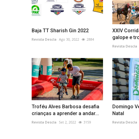
Baja TT Sharish Gin 2022
XXIV Corrid
galope e tr
Revista Descla
Ago 30, 2022
2884
Revista Descla
Troféu Alves Barbosa desafia
Domingo Ve
crianças a aprender a andar...
Natal
Revista Descla
Set 2, 2022
3159
Revista Descla