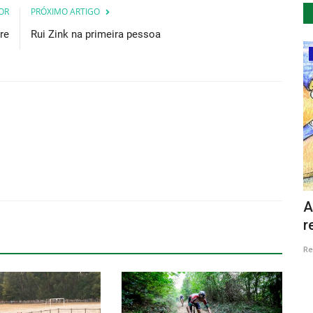
OR
PRÓXIMO ARTIGO
ere
Rui Zink na primeira pessoa
Cultura
nha-a-
Orquestra de Acordeão Mestre de Avis
A
venceu Troféu Nacional...
r
Revista Descla
Jun 1, 2023
2303
Re