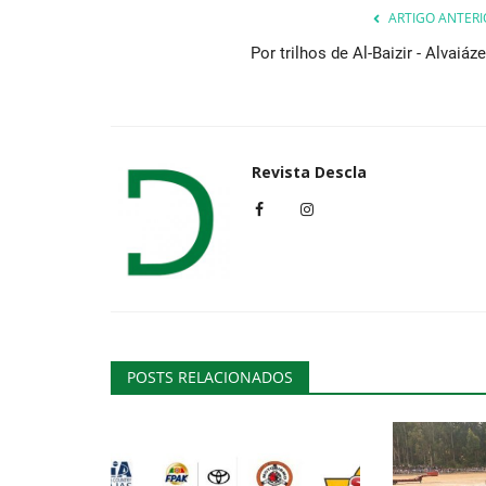
ARTIGO ANTERI
Por trilhos de Al-Baizir - Alvaiáz
Cultura
Revista Descla
Cristina Branco ao vivo em Ida
Nova
POSTS RELACIONADOS
Revista Descla
Jan 30, 2023
2576