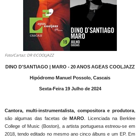
Estatuto Editorial
Saúde
Ficha técnica
Foto/Cartaz: DR ©COOLJAZZ
Cultura
DINO D'SANTIAGO | MARO - 20 ANOS AGEAS COOLJAZZ
Lazer
Hipódromo Manuel Possolo, Cascais
Sexta-Feira 19 Julho de 2024
Ambiente
Cantora, multi-instrumentalista, compositora e produtora
,
são algumas das facetas de
MARO
. Licenciada na Berklee
College of Music (Boston), a artista portuguesa estreou-se em
2018, tendo editado no mesmo ano cinco álbuns e um EP. Em