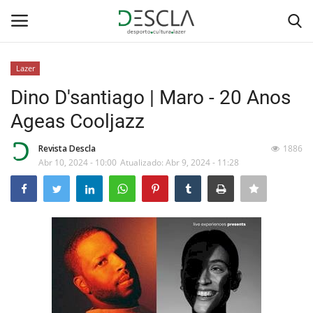
Lazer
Login
Registar
Dino D'santiago | Maro - 20 Anos
Ageas Cooljazz
Home
Revista Descla
1886
...by Descla
Abr 10, 2024 - 10:00
Atualizado: Abr 9, 2024 - 11:28
Desporto
Contactos
Sobre Nós
Educação