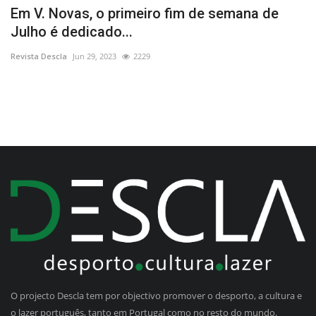
U
Em V. Novas, o primeiro fim de semana de
C
Julho é dedicado...
Re
Revista Descla
Jun 29, 2023
2229
O projecto Descla tem por objectivo promover o desporto, a cultura e
o lazer português, tanto em Portugal como no resto do mundo.