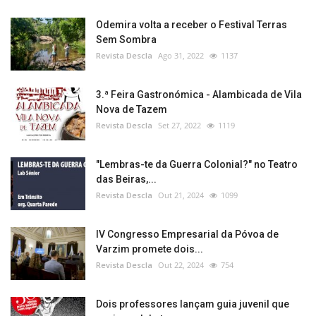
Odemira volta a receber o Festival Terras
Sem Sombra
Revista Descla
Ago 31, 2022
1137
3.ª Feira Gastronómica - Alambicada de Vila
Nova de Tazem
Revista Descla
Set 27, 2022
1119
"Lembras-te da Guerra Colonial?" no Teatro
das Beiras,...
Revista Descla
Out 21, 2024
1099
IV Congresso Empresarial da Póvoa de
Varzim promete dois...
Revista Descla
Out 22, 2024
754
Dois professores lançam guia juvenil que