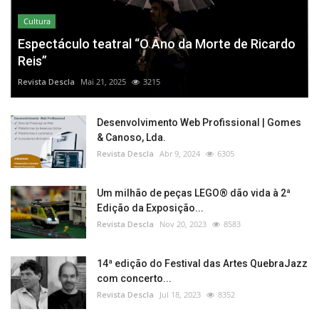
Cultura
Espectáculo teatral “O Ano da Morte de Ricardo
Reis”
Revista Descla
Mai 21, 2025
3215
Desenvolvimento Web Profissional | Gomes
& Canoso, Lda.
Revista Descla
Abr 9, 2024
6305
Um milhão de peças LEGO® dão vida à 2ª
Edição da Exposição...
Revista Descla
Nov 20, 2023
8583
14ª edição do Festival das Artes QuebraJazz
com concerto...
Revista Descla
Jul 18, 2023
8352