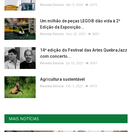
Revista Descla
Abr 9, 2024
6319
Um milhão de peças LEGO® dão vida à 2ª
Edição da Exposição...
Revista Descla
Nov 20, 2023
8601
14ª edição do Festival das Artes QuebraJazz
com concerto...
Revista Descla
Jul 18, 2023
8367
Agricultura sustentável
Revista Descla
Fev 3, 2023
9473
MAIS NOTÍCIAS