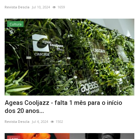
Revista Descla
Jul 10, 2024
1659
Estatuto Editorial
Cultura
Saúde
Ficha técnica
Cultura
Lazer
Ambiente
Ageas Cooljazz - falta 1 mês para o início
dos 20 anos...
Revista Descla
Jul 4, 2024
1502
Lazer