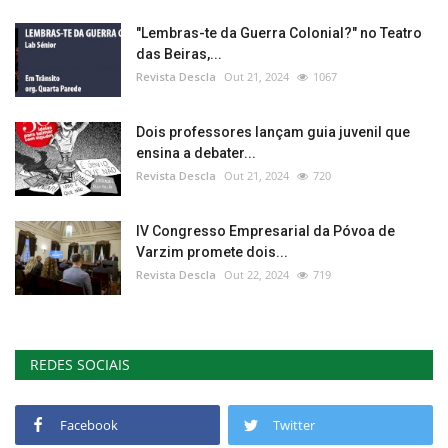
"Lembras-te da Guerra Colonial?" no Teatro
das Beiras,...
Revista Descla
Out 21, 2024
1067
Dois professores lançam guia juvenil que
ensina a debater...
Revista Descla
Out 21, 2024
720
IV Congresso Empresarial da Póvoa de
Varzim promete dois...
Revista Descla
Out 22, 2024
719
REDES SOCIAIS
Facebook
Twitter