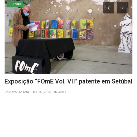
Cultura
Exposição “FOmE Vol. VII” patente em Setúbal
E
d
Revista Descla
Dez 16, 2020
4003
Re