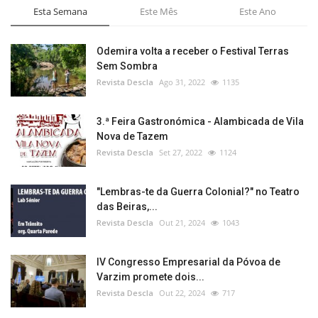
Esta Semana
Este Mês
Este Ano
Odemira volta a receber o Festival Terras
Sem Sombra
Revista Descla
Ago 31, 2022
1135
3.ª Feira Gastronómica - Alambicada de Vila
Nova de Tazem
Revista Descla
Set 27, 2022
1124
"Lembras-te da Guerra Colonial?" no Teatro
das Beiras,...
Revista Descla
Out 21, 2024
1043
IV Congresso Empresarial da Póvoa de
Varzim promete dois...
Revista Descla
Out 22, 2024
717