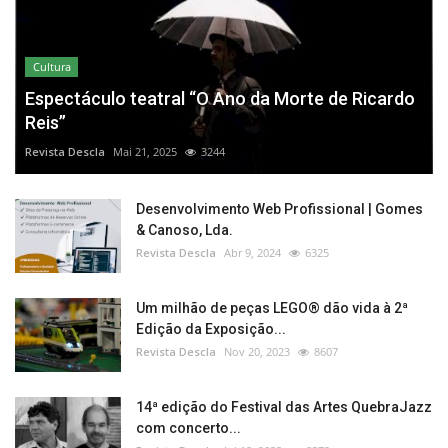
Cultura
Espectáculo teatral “O Ano da Morte de Ricardo
Reis”
Revista Descla
Mai 21, 2025
3244
Desenvolvimento Web Profissional | Gomes
& Canoso, Lda.
Revista Descla
Abr 9, 2024
6325
Um milhão de peças LEGO® dão vida à 2ª
Edição da Exposição...
Revista Descla
Nov 20, 2023
8607
14ª edição do Festival das Artes QuebraJazz
com concerto...