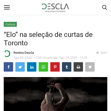
Cultura
Login
Registar
“Elo” na seleção de curtas de
Toronto
Home
Revista Descla
3847
...by Descla
Ago 29, 2020 - 17:00
Atualizado: Ago 28, 2020 - 15:03
Desporto
Contactos
Sobre Nós
Educação