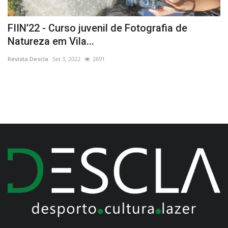
FIIN’22 - Curso juvenil de Fotografia de
T
Natureza em Vila...
n
Revista Descla
Set 3, 2022
2691
Re