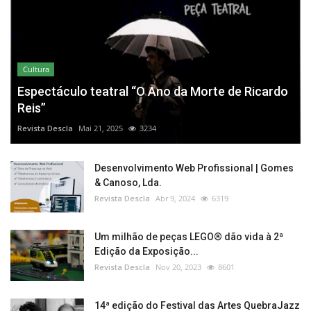
Cultura
Espectáculo teatral “O Ano da Morte de Ricardo
Reis”
Revista Descla
Mai 21, 2025
3234
Desenvolvimento Web Profissional | Gomes
& Canoso, Lda.
Revista Descla
Abr 9, 2024
6319
Um milhão de peças LEGO® dão vida à 2ª
Edição da Exposição...
Revista Descla
Nov 20, 2023
8601
14ª edição do Festival das Artes QuebraJazz