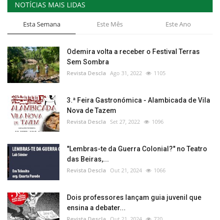
NOTÍCIAS MAIS LIDAS
Esta Semana
Este Mês
Este Ano
Odemira volta a receber o Festival Terras
Sem Sombra
Revista Descla
Ago 31, 2022
1105
3.ª Feira Gastronómica - Alambicada de Vila
Nova de Tazem
Revista Descla
Set 27, 2022
1096
"Lembras-te da Guerra Colonial?" no Teatro
das Beiras,...
Revista Descla
Out 21, 2024
1066
Dois professores lançam guia juvenil que
ensina a debater...
Revista Descla
Out 21, 2024
720