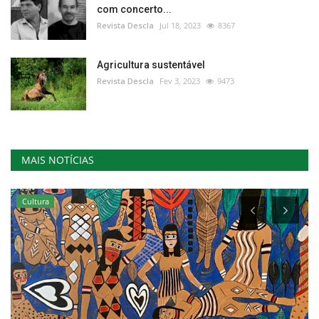
com concerto...
Revista Descla
Jul 18, 2023
8367
Agricultura sustentável
Revista Descla
Fev 3, 2023
9473
MAIS NOTÍCIAS
Cultura