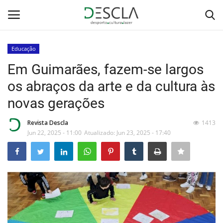
Educação
Login
Registar
Em Guimarães, fazem-se largos
os abraços da arte e da cultura às
Home
novas gerações
...by Descla
Revista Descla
1413
Jun 22, 2025 - 11:00
Atualizado: Jun 23, 2025 - 17:40
Desporto
Contactos
Sobre Nós
Educação