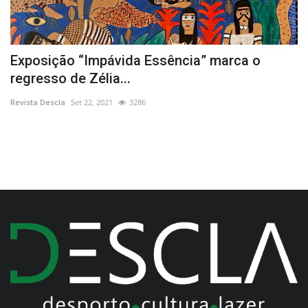
Exposição “Impávida Essência” marca o
A
regresso de Zélia...
M
Revista Descla
Set 22, 2021
3286
Re