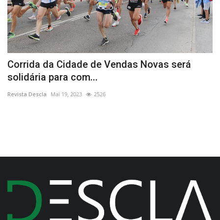
Corrida da Cidade de Vendas Novas será
G
solidária para com...
R
Revista Descla
Mai 19, 2023
2526
Re