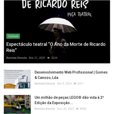
Cultura
Espectáculo teatral “O Ano da Morte de Ricardo
Reis”
Revista Descla
Mai 21, 2025
3224
Desenvolvimento Web Profissional | Gomes
& Canoso, Lda.
Revista Descla
Abr 9, 2024
6311
Um milhão de peças LEGO® dão vida à 2ª
Edição da Exposição...
Revista Descla
Nov 20, 2023
8588