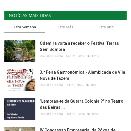
NOTÍCIAS MAIS LIDAS
Esta Semana
Este Mês
Este Ano
Odemira volta a receber o Festival Terras
Sem Sombra
Revista Descla
Ago 31, 2022
1110
3.ª Feira Gastronómica - Alambicada de Vila
Nova de Tazem
Revista Descla
Set 27, 2022
1099
"Lembras-te da Guerra Colonial?" no Teatro
das Beiras,...
Revista Descla
Out 21, 2024
1093
IV Congresso Empresarial da Póvoa de