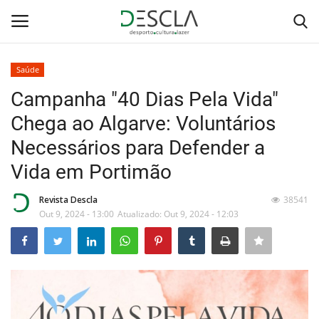
Saúde
Login
Registar
Campanha "40 Dias Pela Vida"
Chega ao Algarve: Voluntários
Home
Necessários para Defender a
...by Descla
Vida em Portimão
Desporto
Revista Descla
38541
Out 9, 2024 - 13:00
Atualizado: Out 9, 2024 - 12:03
Contactos
Sobre Nós
Educação