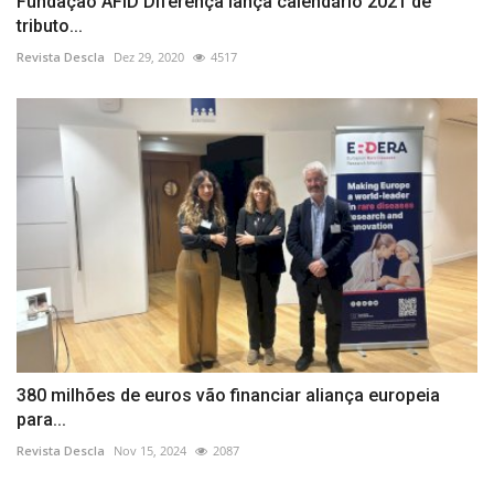
Fundação AFID Diferença lança calendário 2021 de
tributo...
Revista Descla
Dez 29, 2020
4517
380 milhões de euros vão financiar aliança europeia
para...
Revista Descla
Nov 15, 2024
2087