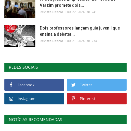
Varzim promete dois...
Revista Descla
Out 22, 2024
741
Dois professores lançam guia juvenil que
ensina a debater...
Revista Descla
Out 21, 2024
734
REDES SOCIAIS
Facebook
Twitter
Instagram
Pinterest
NOTÍCIAS RECOMENDADAS