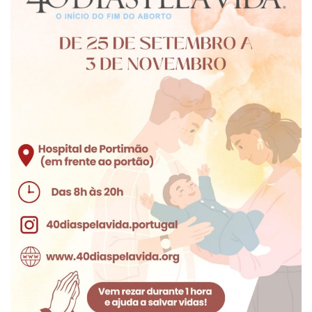
Estatuto Editorial
Saúde
Ficha técnica
Cultura
Lazer
Ambiente