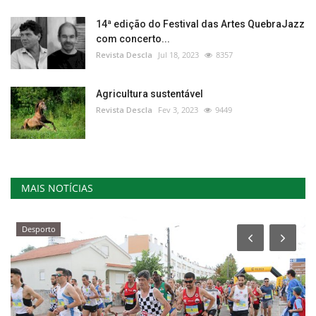
14ª edição do Festival das Artes QuebraJazz
com concerto...
Revista Descla
Jul 18, 2023
8357
Agricultura sustentável
Revista Descla
Fev 3, 2023
9449
MAIS NOTÍCIAS
Desporto