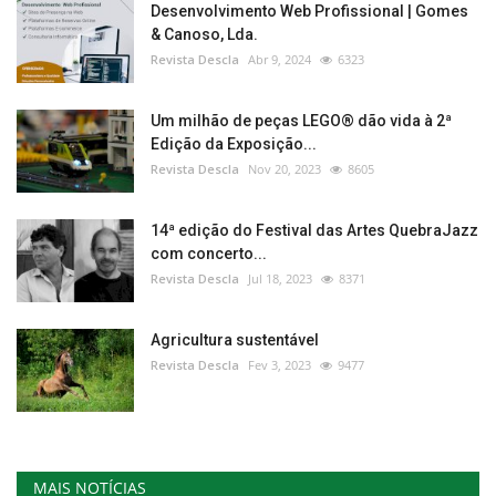
Desenvolvimento Web Profissional | Gomes
& Canoso, Lda.
Revista Descla
Abr 9, 2024
6323
Um milhão de peças LEGO® dão vida à 2ª
Edição da Exposição...
Revista Descla
Nov 20, 2023
8605
14ª edição do Festival das Artes QuebraJazz
com concerto...
Revista Descla
Jul 18, 2023
8371
Agricultura sustentável
Revista Descla
Fev 3, 2023
9477
MAIS NOTÍCIAS