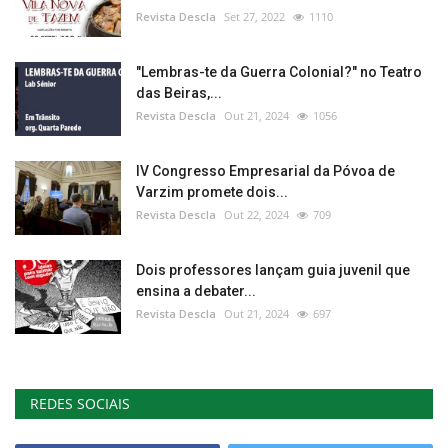
Revista Descla
Set 27, 2022
1110
"Lembras-te da Guerra Colonial?" no Teatro
das Beiras,...
Revista Descla
Out 21, 2024
1056
IV Congresso Empresarial da Póvoa de
Varzim promete dois...
Revista Descla
Out 22, 2024
709
Dois professores lançam guia juvenil que
ensina a debater...
Revista Descla
Out 21, 2024
697
REDES SOCIAIS