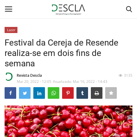
Lazer
Login
Registar
Festival da Cereja de Resende
realiza-se em dois fins de
Home
semana
...by Descla
Revista Descla
3135
Mai 20, 2022 - 12:05
Atualizado: Mai 16, 2022 - 14:43
Desporto
Contactos
Sobre Nós
Educação