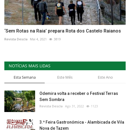
‘Sem Rotas na Raia’ prepara Rota dos Castelo Raianos
Revista Descla
Mai 4, 2021
3819
NOTÍCIAS MAIS LIDAS
Esta Semana
Este Mês
Este Ano
Odemira volta a receber o Festival Terras
Sem Sombra
Revista Descla
Ago 31, 2022
1123
3.ª Feira Gastronómica - Alambicada de Vila
Nova de Tazem