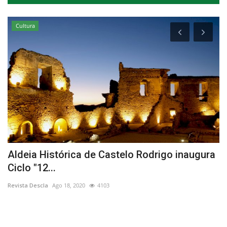
Cultura
Aldeia Histórica de Castelo Rodrigo inaugura
1
Ciclo "12...
m
Revista Descla
Ago 18, 2020
4103
Re