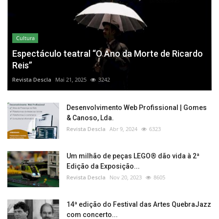
Cultura
Espectáculo teatral “O Ano da Morte de Ricardo
Reis”
Revista Descla
Mai 21, 2025
3242
Desenvolvimento Web Profissional | Gomes
& Canoso, Lda.
Revista Descla
Abr 9, 2024
6323
Um milhão de peças LEGO® dão vida à 2ª
Edição da Exposição...
Revista Descla
Nov 20, 2023
8605
14ª edição do Festival das Artes QuebraJazz
com concerto...