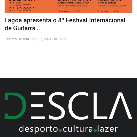
Lagoa apresenta o 8º Festival Internacional
P
de Guitarra...
a
Revista Descla
Ago 25, 2021
3495
Re