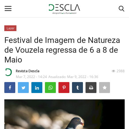
Lazer
Login
Registar
Festival de Imagem de Natureza
de Vouzela regressa de 6 a 8 de
Home
Maio
...by Descla
Revista Descla
2988
Mar 7, 2022 - 14:24
Atualizado: Mar 9, 2022 - 16:36
Desporto
Contactos
Sobre Nós
Educação