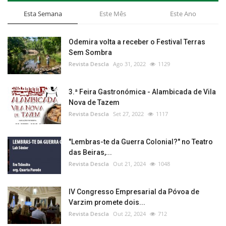
Esta Semana
Este Mês
Este Ano
Odemira volta a receber o Festival Terras
Sem Sombra
Revista Descla
Ago 31, 2022
1129
3.ª Feira Gastronómica - Alambicada de Vila
Nova de Tazem
Revista Descla
Set 27, 2022
1117
"Lembras-te da Guerra Colonial?" no Teatro
das Beiras,...
Revista Descla
Out 21, 2024
1048
IV Congresso Empresarial da Póvoa de
Varzim promete dois...
Revista Descla
Out 22, 2024
712