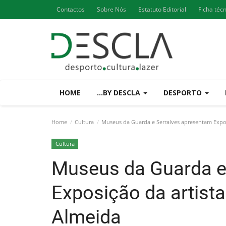
Contactos
Sobre Nós
Estatuto Editorial
Ficha téc
HOME
...BY DESCLA
DESPORTO
Home
Cultura
Museus da Guarda e Serralves apresentam Expos
Cultura
Museus da Guarda e
Exposição da artist
Almeida