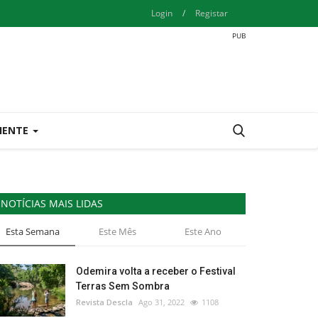
Login
/
Registar
IENTE
NOTÍCIAS MAIS LIDAS
Esta Semana
Este Mês
Este Ano
Odemira volta a receber o Festival
Terras Sem Sombra
Revista Descla
Ago 31, 2022
1108