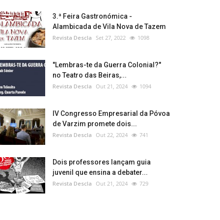
3.ª Feira Gastronómica -
Alambicada de Vila Nova de Tazem
Revista Descla
Set 27, 2022
1098
"Lembras-te da Guerra Colonial?"
no Teatro das Beiras,...
Revista Descla
Out 21, 2024
1094
IV Congresso Empresarial da Póvoa
de Varzim promete dois...
Revista Descla
Out 22, 2024
741
Dois professores lançam guia
juvenil que ensina a debater...
Revista Descla
Out 21, 2024
729