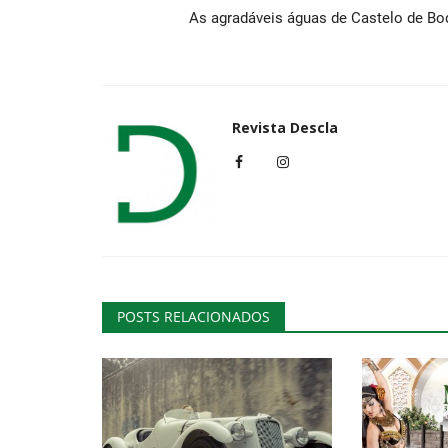
As agradáveis águas de Castelo de Bo
Cultura
Revista Descla
Concerto da Orquestra Barroca
POSTS RELACIONADOS
D’Aquém Mar em Lagoa no dia..
Revista Descla
Out 6, 2023
1777