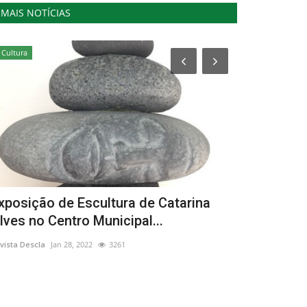
MAIS NOTÍCIAS
Cultura
Cultura
xposição de Escultura de Catarina
Exposição 
lves no Centro Municipal...
Ano do Cur
vista Descla
Jan 28, 2022
3261
Revista Descla
Fe