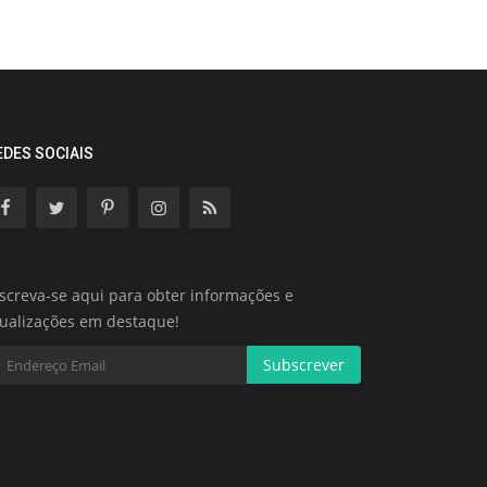
EDES SOCIAIS
screva-se aqui para obter informações e
tualizações em destaque!
Subscrever