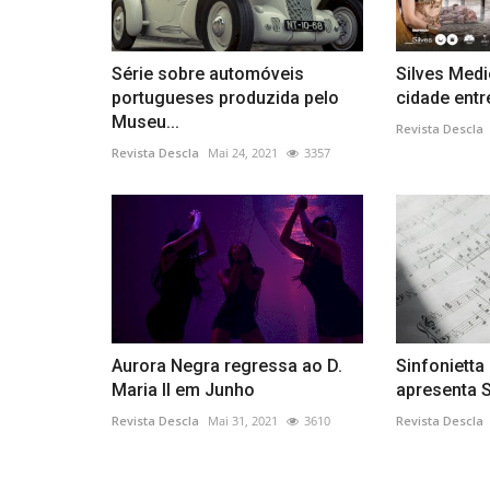
Série sobre automóveis
Silves Medi
portugueses produzida pelo
cidade entre
Museu...
Revista Descla
Revista Descla
Mai 24, 2021
3357
Aurora Negra regressa ao D.
Sinfonietta
Maria II em Junho
apresenta Si
Revista Descla
Mai 31, 2021
3610
Revista Descla