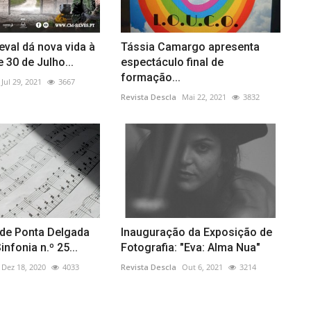
eval dá nova vida à
Tássia Camargo apresenta
 30 de Julho...
espectáculo final de
formação...
Jul 29, 2021
3667
Revista Descla
Mai 22, 2021
3832
 de Ponta Delgada
Inauguração da Exposição de
nfonia n.º 25...
Fotografia: "Eva: Alma Nua"
Dez 18, 2020
4033
Revista Descla
Out 6, 2021
3214