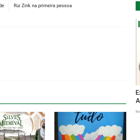
de
Rui Zink na primeira pessoa
Cultura
A 25 e 26 de Julho, saia à rua e venha
E
.
“FIAR A Vila”!
A
Revista Descla
Jul 21, 2020
3811
Re