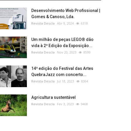
Desenvolvimento Web Profissional |
Gomes & Canoso, Lda.
Revista Descla
Abr 9, 2024
6318
Um milhão de peças LEGO® dão
vida à 2ª Edição da Exposição...
Revista Descla
Nov 20, 2023
8599
14ª edição do Festival das Artes
QuebraJazz com concerto...
Revista Descla
Jul 18, 2023
8364
Agricultura sustentável
Revista Descla
Fev 3, 2023
9468