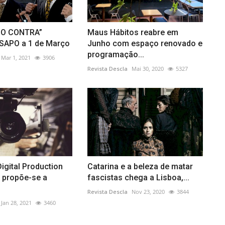
DO CONTRA”
Maus Hábitos reabre em
 SAPO a 1 de Março
Junho com espaço renovado e
programação...
Mar 1, 2021
3906
Revista Descla
Mai 30, 2020
5327
gital Production
Catarina e a beleza de matar
I propõe-se a
fascistas chega a Lisboa,...
Revista Descla
Nov 23, 2020
3844
Jan 28, 2021
3460