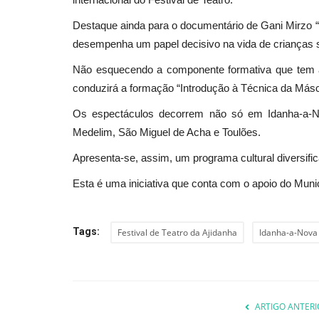
Destaque ainda para o documentário de Gani Mirzo 
desempenha um papel decisivo na vida de crianças sí
Cultura
Não esquecendo a componente formativa que tem a
conduzirá a formação “Introdução à Técnica da Másc
Os espectáculos decorrem não só em Idanha-a-No
Medelim, São Miguel de Acha e Toulões.
Apresenta-se, assim, um programa cultural diversific
Esta é uma iniciativa que conta com o apoio do Muni
Biblioteca Municipal Manuel Tei
Gomes sopra 29 velas...
Tags:
Festival de Teatro da Ajidanha
Idanha-a-Nova
Revista Descla
Nov 4, 2022
2293
ARTIGO ANTERI