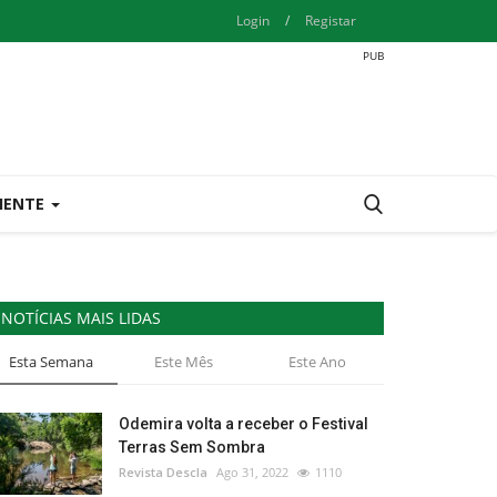
Login
/
Registar
IENTE
NOTÍCIAS MAIS LIDAS
Esta Semana
Este Mês
Este Ano
Odemira volta a receber o Festival
Terras Sem Sombra
Revista Descla
Ago 31, 2022
1110