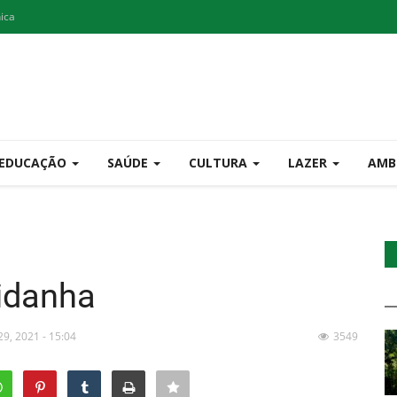
nica
EDUCAÇÃO
SAÚDE
CULTURA
LAZER
AMB
jidanha
29, 2021 - 15:04
3549