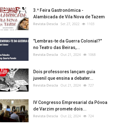
3.ª Feira Gastronómica -
Alambicada de Vila Nova de Tazem
Revista Descla
Set 27, 2022
1103
"Lembras-te da Guerra Colonial?"
no Teatro das Beiras,...
Revista Descla
Out 21, 2024
1068
Dois professores lançam guia
juvenil que ensina a debater...
Revista Descla
Out 21, 2024
727
IV Congresso Empresarial da Póvoa
de Varzim promete dois...
Revista Descla
Out 22, 2024
724