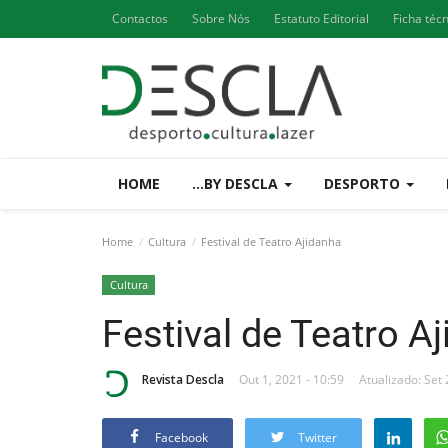
Contactos
Sobre Nós
Estatuto Editorial
Ficha téc
HOME
...BY DESCLA
DESPORTO
Home
Cultura
Festival de Teatro Ajidanha
Cultura
Festival de Teatro A
Revista Descla
Out 1, 2021 - 10:59
Atualizado: Set 
Facebook
Twitter