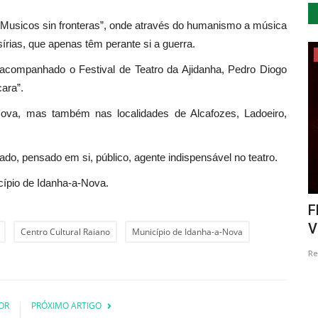
“Musicos sin fronteras”, onde através do humanismo a música
rias, que apenas têm perante si a guerra.
Cultura
companhado o Festival de Teatro da Ajidanha, Pedro Diogo
ara”.
va, mas também nas localidades de Alcafozes, Ladoeiro,
ado, pensado em si, público, agente indispensável no teatro.
cípio de Idanha-a-Nova.
xeira
Exposição documental, “Simão Paes do
F
Amaral: Uma Família,...
V
Centro Cultural Raiano
Município de Idanha-a-Nova
Revista Descla
Mar 12, 2023
2222
Re
OR
PRÓXIMO ARTIGO