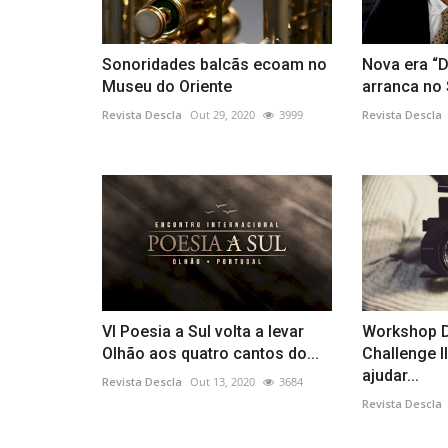
Sonoridades balcãs ecoam no
Nova era “
Museu do Oriente
arranca no
Revista Descla
Out 29, 2020
3999
Revista Descla
VI Poesia a Sul volta a levar
Workshop Di
Olhão aos quatro cantos do...
Challenge I
ajudar...
Revista Descla
Out 13, 2020
3684
Revista Descla