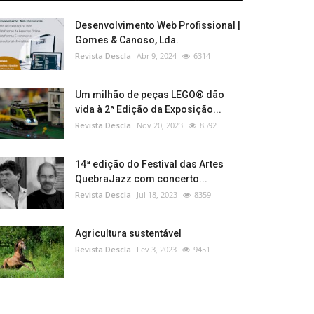
Desenvolvimento Web Profissional |
Gomes & Canoso, Lda.
Revista Descla
Abr 9, 2024
6314
Um milhão de peças LEGO® dão
vida à 2ª Edição da Exposição...
Revista Descla
Nov 20, 2023
8592
14ª edição do Festival das Artes
QuebraJazz com concerto...
Revista Descla
Jul 18, 2023
8359
Agricultura sustentável
Revista Descla
Fev 3, 2023
9451