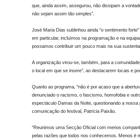
que, ainda assim, assegurou, não dissipam a vontade 
não sejam assim tão simples”.
Desporto
José Maria Dias sublinhou ainda “o sentimento forte
em particular, incluímos na programação e na equip
possamos contribuir um pouco mais na sua sustentab
A organização virou-se, também, para a comunidade ao
o local em que se insere”, ao destacarem locais e po
Quanto ao programa, “não é por acaso que a abertur
Qualificação olímpica de pista
denunciado o racismo, o fascismo, homofobia e outro
pelo Egipto
espectáculo Damas da Noite, questionando a nossa pr
comunicação do festival, Patrícia Paixão.
Revista Descla
Mar 14, 2023
2459
“Reunimos uma Secção Oficial com menos companhia
pelas razões que todos nos conhecemos. Menos é m