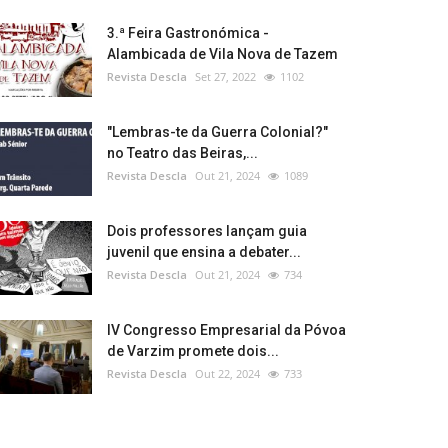
3.ª Feira Gastronómica -
Alambicada de Vila Nova de Tazem
Revista Descla
Set 27, 2022
1102
"Lembras-te da Guerra Colonial?"
no Teatro das Beiras,...
Revista Descla
Out 21, 2024
1089
Dois professores lançam guia
juvenil que ensina a debater...
Revista Descla
Out 21, 2024
734
IV Congresso Empresarial da Póvoa
de Varzim promete dois...
Revista Descla
Out 22, 2024
733