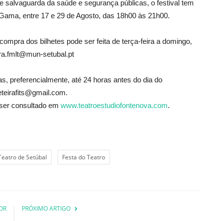
salvaguarda da saúde e segurança públicas, o festival tem
 Gama, entre 17 e 29 de Agosto, das 18h00 às 21h00.
ompra dos bilhetes pode ser feita de terça-feira a domingo,
ira.fmlt@mun-setubal.pt
s, preferencialmente, até 24 horas antes do dia do
eteirafits@gmail.com.
 ser consultado em
www.teatroestudiofontenova.com
.
 Teatro de Setúbal
Festa do Teatro
OR
PRÓXIMO ARTIGO