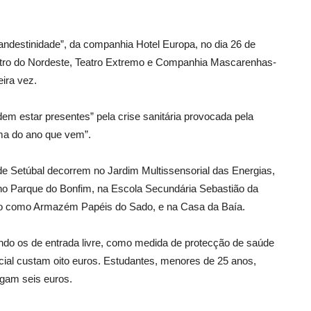
andestinidade”, da companhia Hotel Europa, no dia 26 de
atro do Nordeste, Teatro Extremo e Companhia Mascarenhas-
ira vez.
em estar presentes” pela crise sanitária provocada pela
ma do ano que vem”.
 de Setúbal decorrem no Jardim Multissensorial das Energias,
 no Parque do Bonfim, na Escola Secundária Sebastião da
do como Armazém Papéis do Sado, e na Casa da Baía.
uindo os de entrada livre, como medida de protecção de saúde
cial custam oito euros. Estudantes, menores de 25 anos,
agam seis euros.