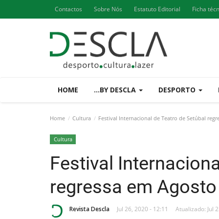
Contactos
Sobre Nós
Estatuto Editorial
Ficha téc
HOME
...BY DESCLA
DESPORTO
Home
Cultura
Festival Internacional de Teatro de Setúbal reg
Cultura
Festival Internacion
regressa em Agosto
Revista Descla
Jul 26, 2020 - 12:11
Atualizado: Jul 