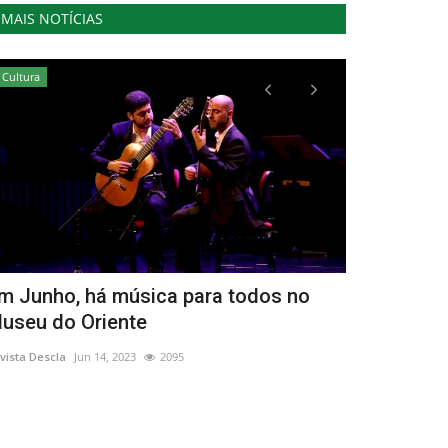
MAIS NOTÍCIAS
Cultura
Cultura
m Junho, há música para todos no
Isabel Crav
useu do Oriente
Casa” em 
vista Descla
Jun 14, 2023
2095
Revista Descla
De