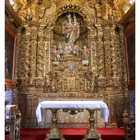
Estatuto Editorial
Saúde
Ficha técnica
Cultura
Lazer
Ambiente