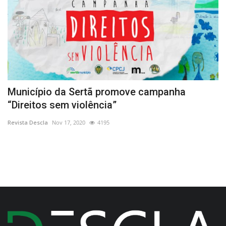
E
Município da Sertã promove campanha
1
“Direitos sem violência”
Re
Revista Descla
Nov 17, 2020
4195