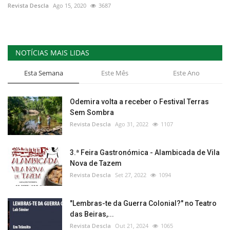
Revista Descla
Ago 15, 2020
3687
NOTÍCIAS MAIS LIDAS
Esta Semana
Este Mês
Este Ano
Odemira volta a receber o Festival Terras
Sem Sombra
Revista Descla
Ago 31, 2022
1107
3.ª Feira Gastronómica - Alambicada de Vila
Nova de Tazem
Revista Descla
Set 27, 2022
1094
"Lembras-te da Guerra Colonial?" no Teatro
das Beiras,...
Revista Descla
Out 21, 2024
1065