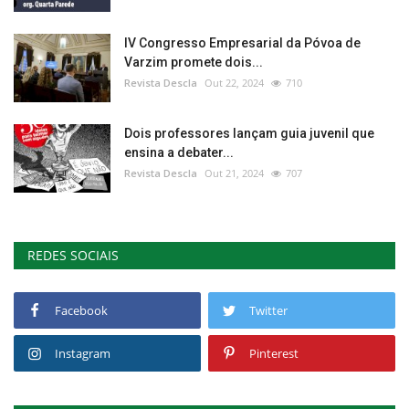
IV Congresso Empresarial da Póvoa de
Varzim promete dois...
Revista Descla
Out 22, 2024
710
Dois professores lançam guia juvenil que
ensina a debater...
Revista Descla
Out 21, 2024
707
REDES SOCIAIS
Facebook
Twitter
Instagram
Pinterest