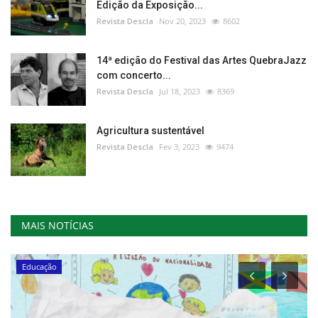
Edição da Exposição...
Revista Descla
Nov 20, 2023
8602
14ª edição do Festival das Artes QuebraJazz
com concerto...
Revista Descla
Jul 18, 2023
8369
Agricultura sustentável
Revista Descla
Fev 3, 2023
9474
MAIS NOTÍCIAS
Educação