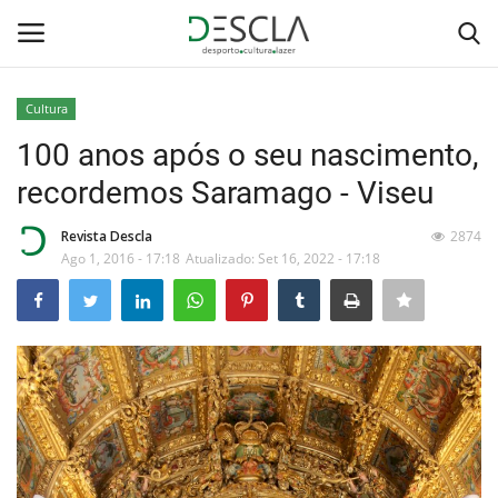
Cultura
Login
Registar
100 anos após o seu nascimento,
recordemos Saramago - Viseu
Home
Revista Descla
2874
...by Descla
Ago 1, 2016 - 17:18
Atualizado: Set 16, 2022 - 17:18
Desporto
Contactos
Sobre Nós
Educação