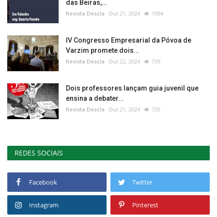
das Beiras,...
Revista Descla
Out 21, 2024
1094
IV Congresso Empresarial da Póvoa de
Varzim promete dois...
Revista Descla
Out 22, 2024
739
Dois professores lançam guia juvenil que
ensina a debater...
Revista Descla
Out 21, 2024
735
REDES SOCIAIS
Facebook
Twitter
Instagram
Pinterest