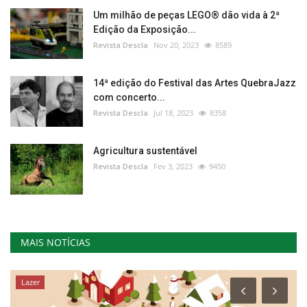
Um milhão de peças LEGO® dão vida à 2ª
Edição da Exposição...
Revista Descla
Nov 20, 2023
8589
14ª edição do Festival das Artes QuebraJazz
com concerto...
Revista Descla
Jul 18, 2023
8358
Agricultura sustentável
Revista Descla
Fev 3, 2023
9450
MAIS NOTÍCIAS
Lazer