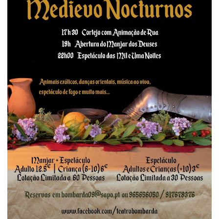
Estatuto Editorial
Saúde
Ficha técnica
Cultura
Lazer
Ambiente