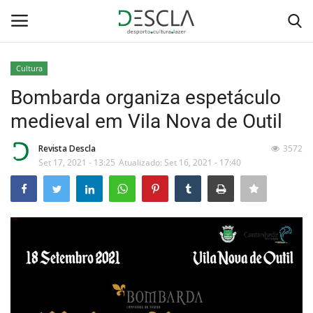
Cultura
Login
Registar
Bombarda organiza espetáculo
medieval em Vila Nova de Outil
Home
Revista Descla
3572
...by Descla
Set 17, 2021 - 13:25
Atualizado: Set 16, 2021 - 17:40
Desporto
Contactos
Sobre Nós
Educação