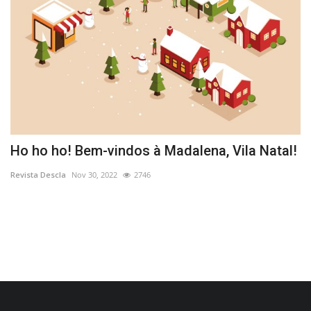
Ho ho ho! Bem-vindos à Madalena, Vila Natal!
M
C
Revista Descla
Nov 30, 2022
2746
Re