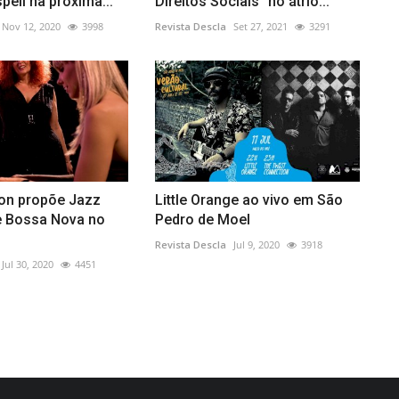
ell na próxima...
Direitos Sociais” no átrio...
Nov 12, 2020
3998
Revista Descla
Set 27, 2021
3291
on propõe Jazz
Little Orange ao vivo em São
e Bossa Nova no
Pedro de Moel
Revista Descla
Jul 9, 2020
3918
Jul 30, 2020
4451