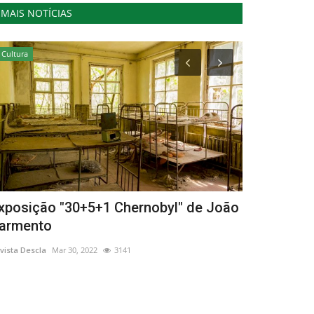
MAIS NOTÍCIAS
Cultura
Cultura
xposição "30+5+1 Chernobyl" de João
Surma no T
armento
Vicente
vista Descla
Mar 30, 2022
3141
Revista Descla
Ma