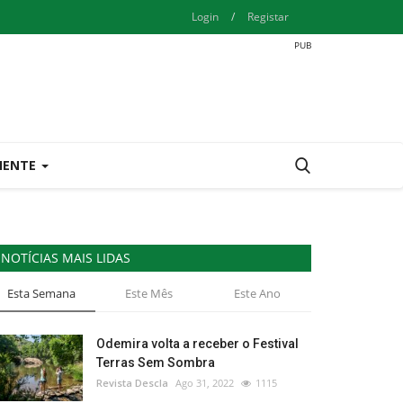
Login
/
Registar
IENTE
NOTÍCIAS MAIS LIDAS
Esta Semana
Este Mês
Este Ano
Odemira volta a receber o Festival
Terras Sem Sombra
Revista Descla
Ago 31, 2022
1115