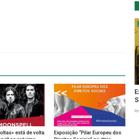
Cultura
gia das
Nuno Gonçalo de Matos ao vivo no
E
Lounge D do Casino Estoril
S
Revista Descla
Ago 5, 2023
48943
Re
oltas» está de volta
Exposição “Pilar Europeu dos