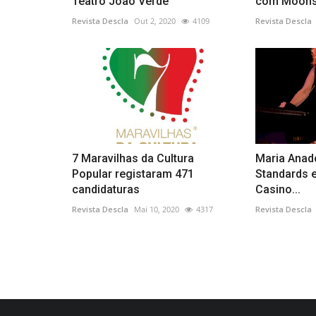
Teatro João Verde
com Moonsp
Revista Descla
Out 2, 2020
4109
Revista Descla
7 Maravilhas da Cultura
Maria Anad
Popular registaram 471
Standards 
candidaturas
Casino...
Revista Descla
Mai 10, 2020
4317
Revista Descla