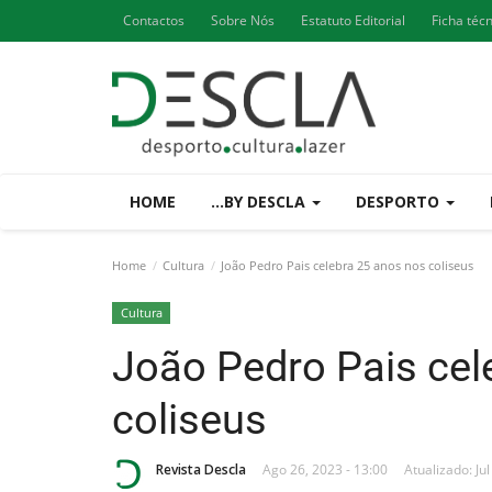
Contactos
Sobre Nós
Estatuto Editorial
Ficha téc
HOME
...BY DESCLA
DESPORTO
Home
Cultura
João Pedro Pais celebra 25 anos nos coliseus
Cultura
João Pedro Pais cel
coliseus
Revista Descla
Ago 26, 2023 - 13:00
Atualizado: Jul