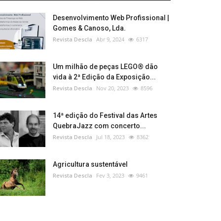
Desenvolvimento Web Profissional |
Gomes & Canoso, Lda.
Revista Descla
Abr 9, 2024
6317
Um milhão de peças LEGO® dão
vida à 2ª Edição da Exposição...
Revista Descla
Nov 20, 2023
8596
14ª edição do Festival das Artes
QuebraJazz com concerto...
Revista Descla
Jul 18, 2023
8362
Agricultura sustentável
Revista Descla
Fev 3, 2023
9461