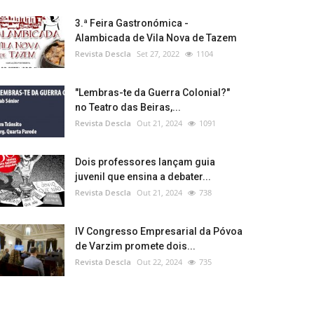
3.ª Feira Gastronómica -
Alambicada de Vila Nova de Tazem
Revista Descla
Set 27, 2022
1104
"Lembras-te da Guerra Colonial?"
no Teatro das Beiras,...
Revista Descla
Out 21, 2024
1091
Dois professores lançam guia
juvenil que ensina a debater...
Revista Descla
Out 21, 2024
738
IV Congresso Empresarial da Póvoa
de Varzim promete dois...
Revista Descla
Out 22, 2024
735