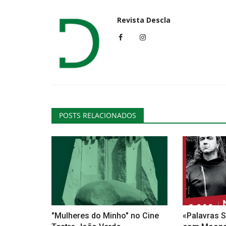
Revista Descla
Cultura
POSTS RELACIONADOS
"Falar com Imagens" traz a ma
curtas ao Castelo...
Revista Descla
Jul 19, 2022
2785
"Mulheres do Minho" no Cine
«Palavras S